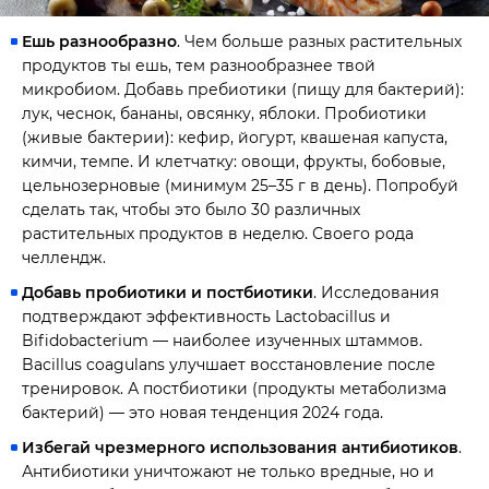
Ешь разнообразно
. Чем больше разных растительных
продуктов ты ешь, тем разнообразнее твой
микробиом. Добавь пребиотики (пищу для бактерий):
лук, чеснок, бананы, овсянку, яблоки. Пробиотики
(живые бактерии): кефир, йогурт, квашеная капуста,
кимчи, темпе. И клетчатку: овощи, фрукты, бобовые,
цельнозерновые (минимум 25–35 г в день). Попробуй
сделать так, чтобы это было 30 различных
растительных продуктов в неделю. Своего рода
челлендж.
Добавь пробиотики и постбиотики
. Исследования
подтверждают эффективность Lactobacillus и
Bifidobacterium — наиболее изученных штаммов.
Bacillus coagulans улучшает восстановление после
тренировок. А постбиотики (продукты метаболизма
бактерий) — это новая тенденция 2024 года.
Избегай чрезмерного использования антибиотиков
.
Антибиотики уничтожают не только вредные, но и