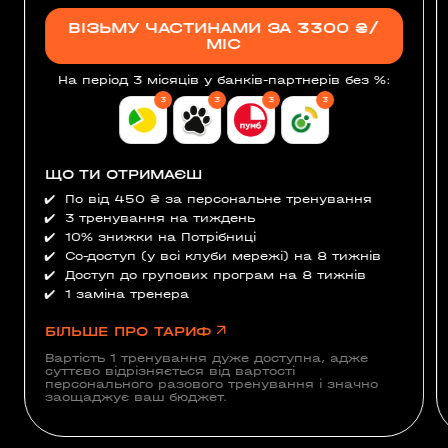
ВІЗЬМУ ЧАСТИНАМИ ЗА 3300 ₴/
МІС
На період 3 місяців
у банків-партнерів без %
:
3
3
3
3
ЩО ТИ ОТРИМАЄШ
✔️
По від 450 ₴ за персональне тренування
✔️
3 тренування на тиждень
✔️
10% знижки на Потрібниці
✔️
Со-доступ (у всі клуби мережі) на 8 тижнів
✔️
Доступ до групових програм на 8 тижнів
✔️
1 заміна тренера
БІЛЬШЕ ПРО ТАРИФ
Вартість 1 тренування дуже доступна, адже
суттєво відрізняється від вартості
персонального разового тренування і значно
заощаджує ваш бюджет.