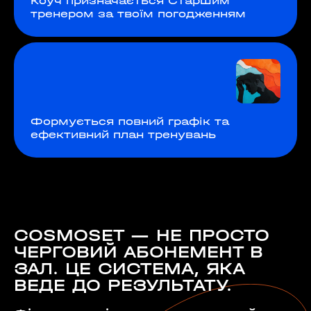
Коуч призначається Старшим
тренером за твоїм погодженням
Формується повний графік та
ефективний план тренувань
60 секунд пам’яті
О 9:00 ми зупиняємось
00
59
хв
сек
COSMOSET — НЕ ПРОСТО
Наше право на життя, свободу та
ЧЕРГОВИЙ АБОНЕМЕНТ В
творчість вибороли ті, хто свої життя —
віддав.
ЗАЛ. ЦЕ СИСТЕМА, ЯКА
Ми пам’ятаємо.
ВЕДЕ ДО РЕЗУЛЬТАТУ.