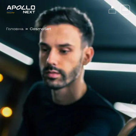
Головна
»
CosmoSet