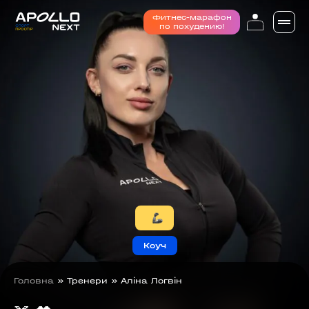
Фитнес-марафон
по похудению!
Коуч
Головна
»
Тренери
»
Аліна Логвін