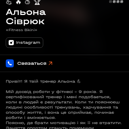
💪
🔥
🍑
🏆
₴
₴
₴
₴
Альона
Сіврюк
«Fitness Bikini»
Instagram
Связаться
Привіт! Я твій тренер Альона 💪
Мій досвід роботи у фітнесі - 9 років. Я
сертифікований тренер і мені подобається,
коли в людей є результати. Коли ти пояснюєш
людині особливості тренувань, харчування та
способу життя, і вона це сприймає, починає
робити і змінюється.
Поясню, де брати мотивацію і як її не втратити.
Заняття спортом стануть приємним