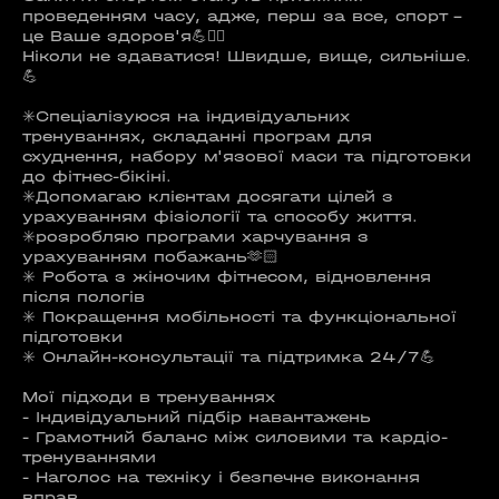
проведенням часу, адже, перш за все, спорт -
це Ваше здоров'я💪🏋️‍♀️
Ніколи не здаватися! Швидше, вище, сильніше.
💪
✳️Спеціалізуюся на індивідуальних
тренуваннях, складанні програм для
схуднення, набору м'язової маси та підготовки
до фітнес-бікіні.
✳️Допомагаю клієнтам досягати цілей з
урахуванням фізіології та способу життя.
✳️розробляю програми харчування з
урахуванням побажань🫶🏻
✳️ Робота з жіночим фітнесом, відновлення
після пологів
✳️ Покращення мобільності та функціональної
підготовки
✳️ Онлайн-консультації та підтримка 24/7💪
Мої підходи в тренуваннях
- Індивідуальний підбір навантажень
- Грамотний баланс між силовими та кардіо-
тренуваннями
- Наголос на техніку і безпечне виконання
вправ