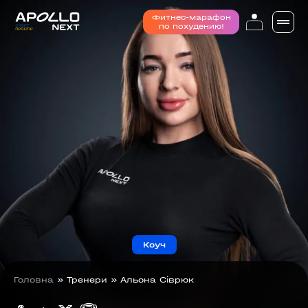
Фитнес-марафон
по похудению!
Коуч
Головна
»
Тренери
»
Альона Сіврюк