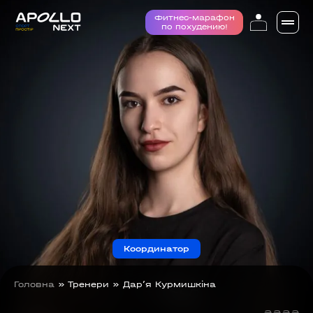
Фитнес-марафон
по похудению!
Координатор
Головна
»
Тренери
»
Дар’я Курмишкіна