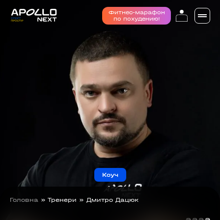
Фитнес-марафон
по похудению!
Коуч
Головна
»
Тренери
»
Дмитро Дацюк