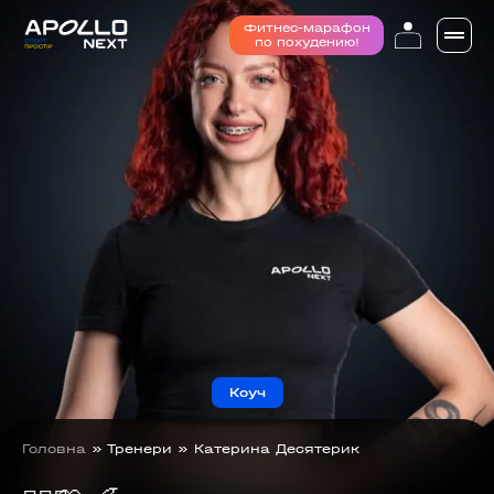
Фитнес-марафон
по похудению!
Коуч
Головна
»
Тренери
»
Катерина Десятерик