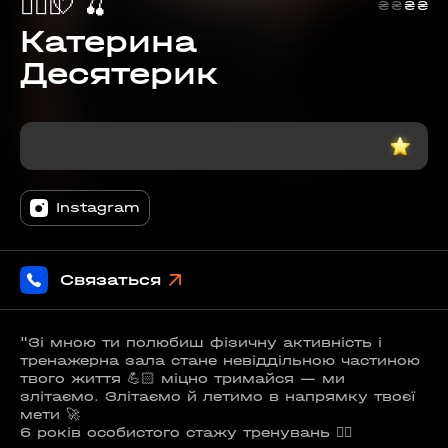
🧝🏼‍♀️
🤍
🍒
₴
₴
₴
₴
Катерина
Десятерик
Instagram
Связаться
"Зі мною ти полюбиш фізичну активність і
тренажерна зала стане невіддільною частиною
твого життя 💪🏻 міцно тримайся — ми
злітаємо. Злітаємо й летимо в напрямку твоєї
мети 🚀
6 років особистого стажу тренувань 👍🏻