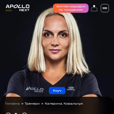
Фитнес-марафон
по похудению!
Коуч
Головна
»
Тренери
»
Катерина Ковальчук