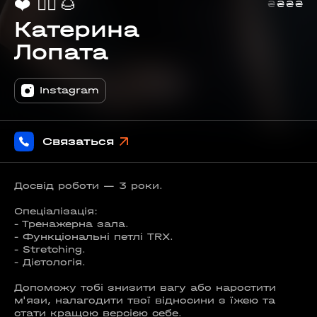
❤️
🏋️‍♀️
🌰
₴
₴
₴
₴
Катерина
Лопата
Instagram
Связаться
Досвід роботи — 3 роки.
Спеціалізація:
- Тренажерна зала.
- Функціональні петлі TRX.
- Stretching.
- Дієтологія.
Допоможу тобі знизити вагу або наростити
м'язи, налагодити твої відносини з їжею та
стати кращою версією себе.