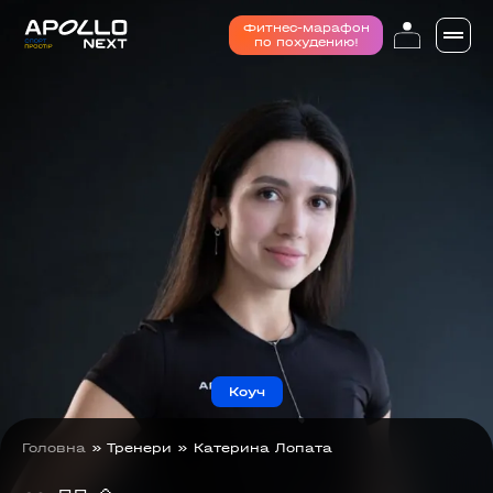
Фитнес-марафон
по похудению!
Коуч
Головна
»
Тренери
»
Катерина Лопата