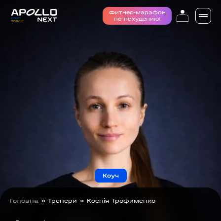
Фитнес-марафон
по похудению!
Коуч
Головна
»
Тренери
»
Ксенія Трофименко