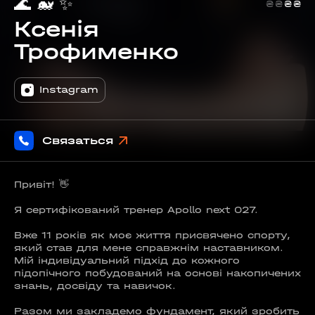
🌊
🐋
✨
₴
₴
₴
₴
Ксенія
Трофименко
Instagram
Связаться
Привіт! 👋
Я сертифікований тренер Apollo next 027.
Вже 11 років як моє життя присвячено спорту,
який став для мене справжнім наставником.
Мій індивідуальний підхід до кожного
підопічного побудований на основі накопичених
знань, досвіду та навичок.
Разом ми закладемо фундамент, який зробить