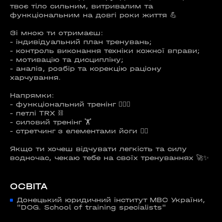
твоє тіло сильним, витривалим та
функціональним на довгі роки життя 💪
Зі мною ти отримаєш:
- індивідуальний план тренувань;
- контроль виконання техніки кожної вправи;
- мотивацію та дисципліну;
- аналіз, розбір та корекцію раціону
харчування.
Напрямки:
- функціональний тренінг 🤸🏼‍♀️
- петлі TRX ⛓️
- силовий тренінг 🏋️
- стретчинг з елементами йоги 🧘‍♀️
Якщо ти хочеш відчувати легкість та силу
водночас, чекаю тебе на своїх тренуваннях 🚀✨
ОСВІТА
Донецький юридичний інститут МВС України,
"DOG. School of training specialists"