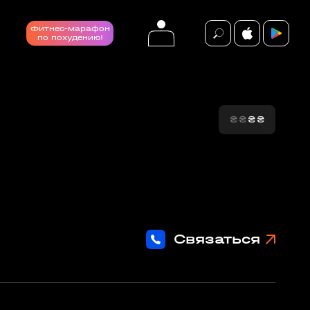
Фитнес-марафон
по похудению!
₴
₴
₴
₴
події
ВСІ ПОДІЇ
Связаться