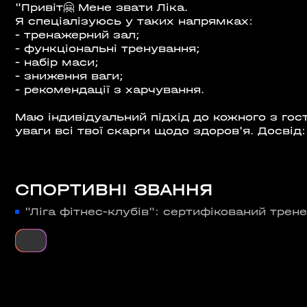
"Привіт🤗 Мене звати Ліка.
Я спеціалізуюсь у таких напрямках:
- тренажерний зал;
- функціональні тренування;
- набір маси;
ВІДКРИТ
- зниження ваги;
ROOFTOP.
- рекомендації з харчування.
С
Маю індивідуальний підхід до кожного з гос
уваги всі твої скарги щодо здоров'я. Досвід:
🌳
СПОРТИВНІ ЗВАННЯ
"Ліга фітнес-клубів": сертифікований трене