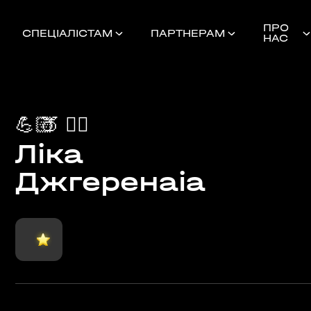
ПРО
СПЕЦІАЛІСТАМ
ПАРТНЕРАМ
НАС
💪🏻
🍑
❤️‍🔥
Ліка
Найближчі 
Джгеренаіа
ШЕ