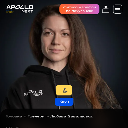
Фитнес-марафон
по похудению!
Коуч
Головна
»
Тренери
»
Любава Завальська