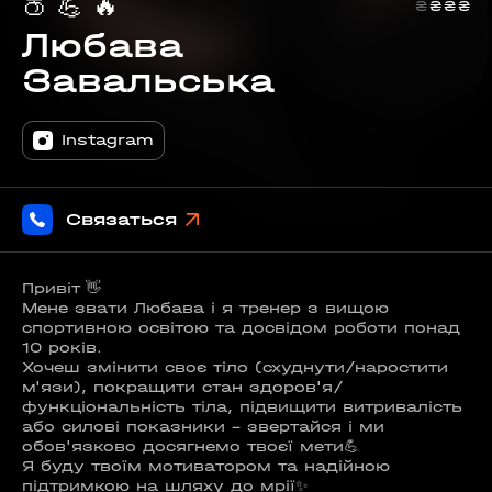
🍑
💪
🔥
₴
₴
₴
₴
Любава
Завальська
Instagram
Связаться
Привіт 👋
Мене звати Любава і я тренер з вищою
спортивною освітою та досвідом роботи понад
10 років.
Хочеш змінити своє тіло (схуднути/наростити
м'язи), покращити стан здоров'я/
функціональність тіла, підвищити витривалість
або силові показники - звертайся і ми
обов'язково досягнемо твоєї мети💪
Я буду твоїм мотиватором та надійною
підтримкою на шляху до мрії✨