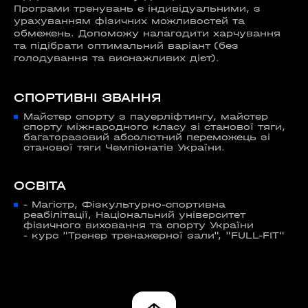
Програми тренувань є індивідуальними, з
урахуванням фізичних можливостей та
обмежень. Допоможу налагодити харчування
та підібрати оптимальний варіант (без
голодування та виснажливих дієт).
СПОРТИВНІ ЗВАННЯ
Майстер спорту з пауерліфтингу, майстер
спорту міжнародного класу зі станової тяги,
багаторазовий абсолютний переможець зі
станової тяги Чемпіонатів України.
ОСВІТА
- Магістр, Фізкультурно-спортивна
реабілітації, Національний університет
фізичного виховання та спорту України
- курс "Тренер тренажерної зали", "FULL-FIT"