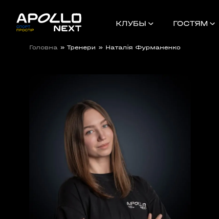
КЛУБЫ
ГОСТЯМ
Головна
»
Тренери
»
Наталія Фурманенко
БАТОНЧИКИ APOLLO NUTRI
TIKTOK ІНФЛЮЕНСЕРАМ
ПЕРСОНАЛЬНІ ТРЕНУВАННЯ ДЕШЕВ
ORANGE BOOK
БЛОГ