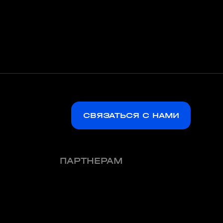
Е ТРЕНУВАННЯ. YOGA
 EPISODE 1
08:00 - 10:00
б
23 мая
 Аутдор-зони
APOLLO NEXT
СВЯЗАТЬСЯ С НАМИ
ПАРТНЕРАМ