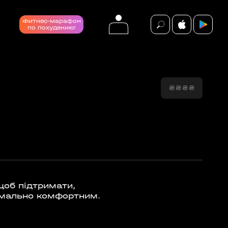
Фитнес-марафон
по похудению!
₴
₴
₴
₴
події
ВСІ ПОДІЇ
щоб підтримати,
имально комфортним.