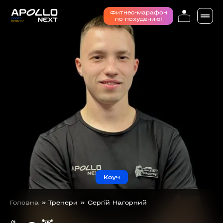
Фитнес-марафон
по похудению!
Коуч
Головна
»
Тренери
»
Сергій Нагорний