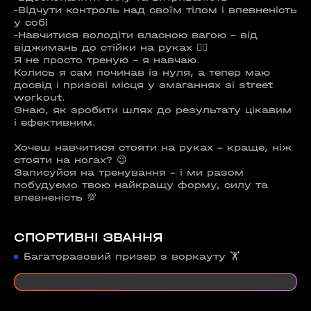
-Відчути контроль над своїм тілом і впевненість
у собі
-Навчитися володіти власною вагою - від
віджимань до стійки на руках 🧘‍♂️
Я не просто треную - я навчаю.
Колись я сам починав із нуля, а тепер маю
досвід і призові місця у змаганнях зі street
workout.
Знаю, як зробити шлях до результату цікавим
і ефективним.
Хочеш навчитися стояти на руках - краще, ніж
стояти на ногах? 😉
Записуйся на тренування - і ми разом
побудуємо твою найкращу форму, силу та
впевненість 💯
СПОРТИВНІ ЗВАННЯ
Багаторазовий призер з воркауту 🏋️