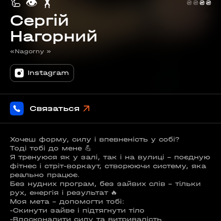
🦾
👁️
🏋️
₴
₴
₴
₴
Сергій
Нагорний
«Nagorny »
Instagram
Связаться
Хочеш форму, силу і впевненість у собі?
Тоді тобі до мене 💪
Я тренуюся як у залі, так і на вулиці - поєдную
фітнес і стріт-воркаут, створюючи систему, яка
реально працює.
Без нудних програм, без зайвих слів - тільки
рух, енергія і результат 🔥
Моя мета - допомогти тобі:
-Скинути зайве і підтягнути тіло
-Вдосконалити силу та витривалість