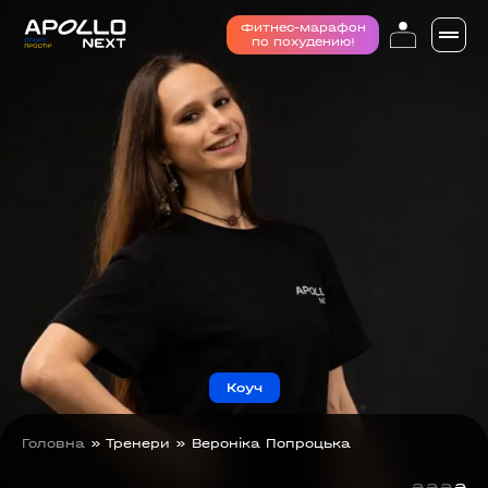
Фитнес-марафон
по похудению!
Коуч
Головна
»
Тренери
»
Вероніка Попроцька