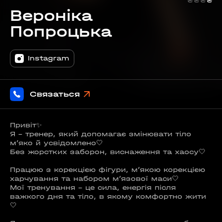
₴
₴
₴
₴
Вероніка
Попроцька
Instagram
Связаться
Привіт✨
Я - тренер, який допомагає змінювати тіло
м’яко й усвідомлено🤍
Без жорстких заборон, виснаження та хаосу🤍
Працюю з корекцією фігури, м’якою корекцією
харчування та набором м’язової маси🤍
Мої тренування - це сила, енергія після
важкого дня та тіло, в якому комфортно жити
🤍