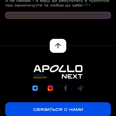
Я не ламаю - я веду до результату з турботою
про самопочуття та любов до себе✨🤍✨
СВЯЗАТЬСЯ С НАМИ