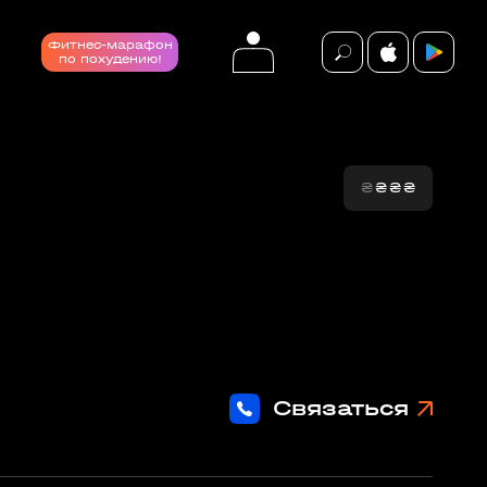
Фитнес-марафон
по похудению!
₴
₴
₴
₴
події
ВСІ ПОДІЇ
Связаться