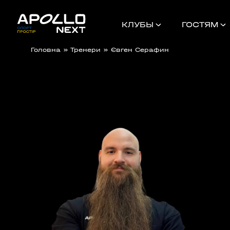
КЛУБЫ
ГОСТЯМ
Головна
»
Тренери
»
Євген Серафин
БАТОНЧИКИ APOLLO NUTRI
TIKTOK ІНФЛЮЕНСЕРАМ
ПЕРСОНАЛЬНІ ТРЕНУВАННЯ ДЕШЕВ
ORANGE BOOK
БЛОГ