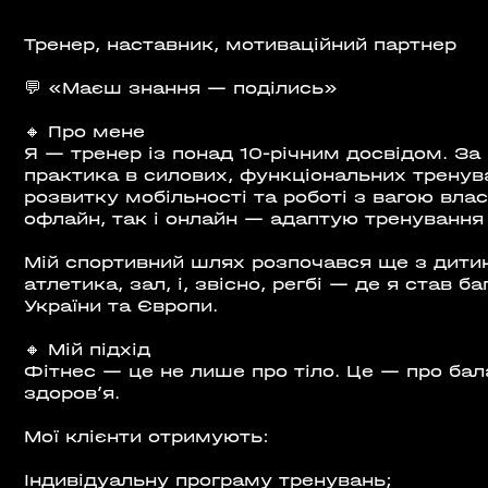
Тренер, наставник, мотиваційний партнер
💬 «Маєш знання — поділись»
ВІДКРИТ
🔸 Про мене
ROOFTOP.
Я — тренер із понад 10-річним досвідом. За
практика в силових, функціональних тренува
С
розвитку мобільності та роботі з вагою вла
офлайн, так і онлайн — адаптую тренування 
🌳
Мій спортивний шлях розпочався ще з дити
атлетика, зал, і, звісно, регбі — де я став
України та Європи.
🔸 Мій підхід
Фітнес — це не лише про тіло. Це — про бал
здоровʼя.
Мої клієнти отримують:
Індивідуальну програму тренувань;