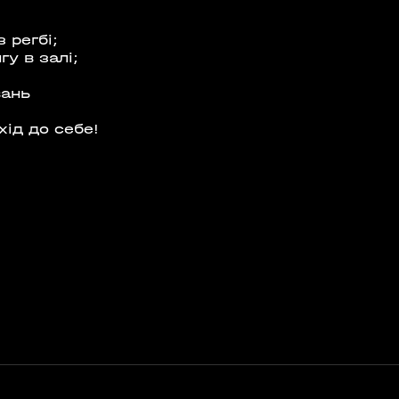
 регбі;
нгу в залі;
вань
хід до себе!