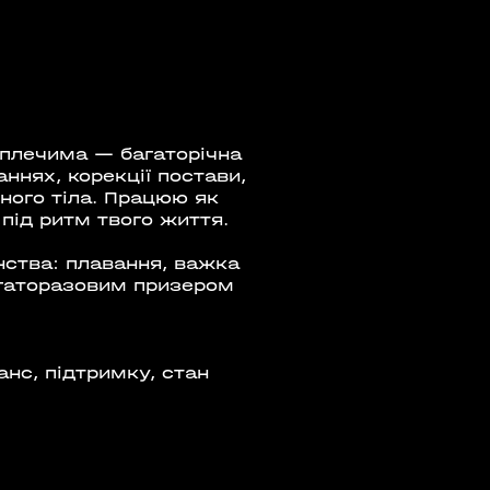
Е ТРЕНУВАННЯ. YOGA
 EPISODE 1
 плечима — багаторічна
ннях, корекції постави,
08:00 - 10:00
б
23 мая
сного тіла. Працюю як
під ритм твого життя.
 Аутдор-зони
APOLLO NEXT
нства: плавання, важка
 багаторазовим призером
анс, підтримку, стан