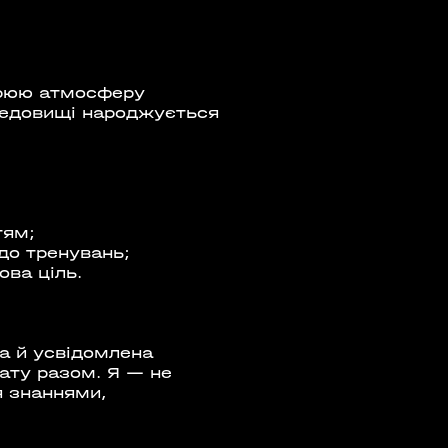
орюю атмосферу
редовищі народжується
тям;
до тренувань;
ова ціль.
ла й усвідомлена
ату разом. Я — не
я знаннями,