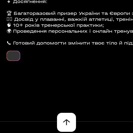
🔸 Досягнення:
🏆 Багаторазовий призер України та Європи з
🏋️‍♂️ Досвід у плаванні, важкій атлетиці, трені
🧠 10+ років тренерської практики;
🌍 Проведення персональних і онлайн трену
📞 Готовий допомогти змінити твоє тіло й під