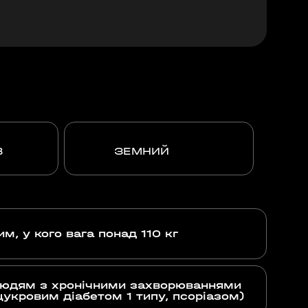
В
ЗЕМНИЙ
им, у кого вага понад 110 кг
юдям з хронічними захворюваннями
цукровим діабетом 1 типу, псоріазом)