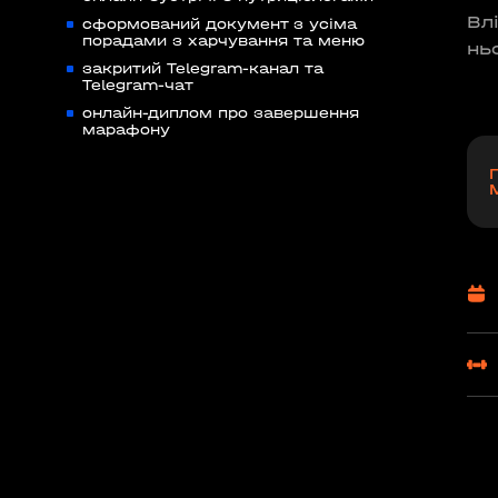
Вл
сформований документ з усіма
порадами з харчування та меню
нь
закритий Telegram-канал та
Telegram-чат
онлайн-диплом про завершення
марафону