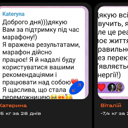
Катерина
Віталій
-5 кг за 28 днів
-7,4 кг за