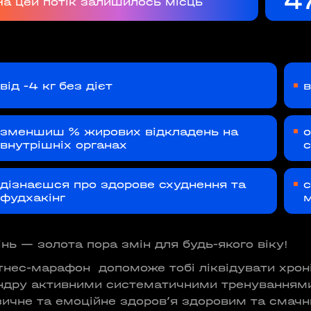
4
На цей потік залишилось місць
ВІДКРИТ
ROOFTOP.
від -4 кг без дієт
в
С
зменшиш % жирових відкладень на
о
внутрішніх органах
с
🌳
дізнаєшся про здорове схуднення та
с
фудхакінг
м
інь — золота пора змін для будь-якого віку!
тнес-марафон
допоможе тобі ліквідувати хрон
ндру активними систематичними тренуваннями 
зичне та емоційне здоровʼя здоровим та смач