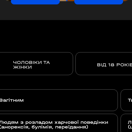
ЧОЛОВІКИ ТА
ВІД 18 РОКІ
ЖІНКИ
Вагітним
Т
Людям з розладом харчової поведінки
Л
(анорексія, булімія, переїдання)
(