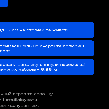
7
Е ТРЕНУВАННЯ. YOGA
 EPISODE 1
ід -5 см на стегнах та животі
08:00 - 10:00
б
23 мая
тримаєш більше енергії та полюбиш
порт
 Аутдор-зони
APOLLO NEXT
ередня вага, яку скинули переможці
инулих наборів – 6,86 кг
ічний стрес та сезонну
і стабілізувати
ним харчуванням.