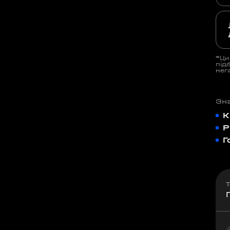
*Ци
під
нег
Зна
К
Р
Г
Т