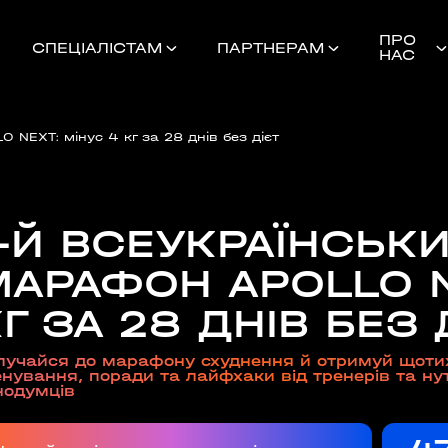
ПРО
СПЕЦІАЛІСТАМ
ПАРТНЕРАМ
НАС
 NEXT: мінус 4 кг за 28 днів без дієт
-Й ВСЕУКРАЇНСЬКИ
Найближчі 
МАРАФОН APOLLO N
Г ЗА 28 ДНІВ БЕЗ 
ШЕ
лучайся до марафону схуднення й отримуй щотиж
енування, поради та лайфхаки від тренерів та нут
нодумців