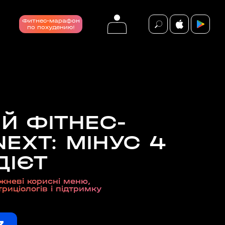
Фитнес-марафон
по похудению!
Й ФІТНЕС-
події
ВСІ ПОДІЇ
EXT: МІНУС 4
ДІЄТ
неві корисні меню,
риціологів і підтримку