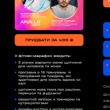
ПРИДБАТИ ЗА 499 ₴
У фітнес-марафон входить:
3 різних варіанти меню щотижня
для чоловіків та жінок
програма з 16 тренувань: 4
тренування на тиждень, які
адаптовані для занять вдома чи
залі
Ос
щотижня нова тема про раціони,
перекуси та фудхакінг
Фі
зворотній зв’язок з тренером та
ха
нутриціологами
фі
онлайн-зустрічі з нутриціологами