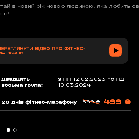
ітай в новий рік новою людиною, яка любить сві
ого!
ПЕРЕГЛЯНУТИ ВІДЕО ПРО ФІТНЕС-
МАРАФОН
Двадцять
з ПН 12.02.2023 по НД
восьма група:
10.03.2024
499 ₴
699 ₴
28 днів фітнес-марафону