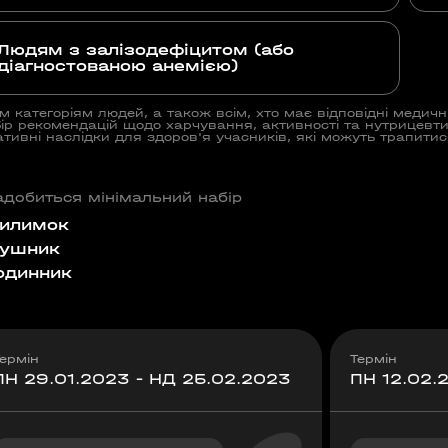
Людям з залізодефіцитом (або
діагностованою анемією)
м категоріям людей, а також всім, хто має відповідні меди
бір рекомендацій щодо харчування, активності та нутрицевтик
ативні наслідки для здоров'я учасників, які можуть трапит
добиться мінімальний набір
илимок
ушник
одинник
ермін
Термін
ПН 29.01.2023 - НД 25.02.2023
ПН 12.02.