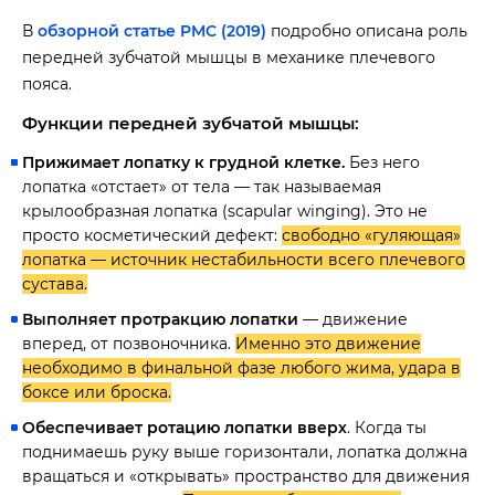
В
обзорной статье PMC (2019)
подробно описана роль
передней зубчатой мышцы в механике плечевого
пояса.
Функции передней зубчатой мышцы:
Прижимает лопатку к грудной клетке.
Без него
лопатка «отстает» от тела — так называемая
крылообразная лопатка (scapular winging). Это не
просто косметический дефект:
свободно «гуляющая»
лопатка — источник нестабильности всего плечевого
сустава.
Выполняет протракцию лопатки
— движение
вперед, от позвоночника.
Именно это движение
необходимо в финальной фазе любого жима, удара в
боксе или броска.
Обеспечивает ротацию лопатки вверх
. Когда ты
поднимаешь руку выше горизонтали, лопатка должна
вращаться и «открывать» пространство для движения