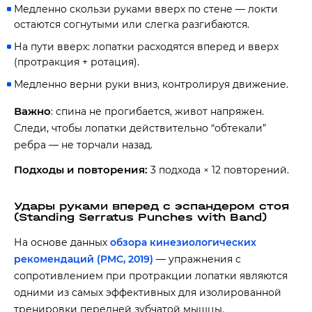
Медленно скользи руками вверх по стене — локти
остаются согнутыми или слегка разгибаются.
На пути вверх: лопатки расходятся вперед и вверх
(протракция + ротация).
Медленно верни руки вниз, контролируя движение.
Важно
: спина не прогибается, живот напряжен.
Следи, чтобы лопатки действительно “обтекали”
ребра — не торчали назад.
Подходы и повторения:
3 подхода × 12 повторений.
Удары руками вперед с эспандером стоя
(Standing Serratus Punches with Band)
На основе данных
обзора кинезиологических
рекомендаций (PMC, 2019)
— упражнения с
сопротивлением при протракции лопатки являются
одними из самых эффективных для изолированной
тренировки передней зубчатой мышцы.