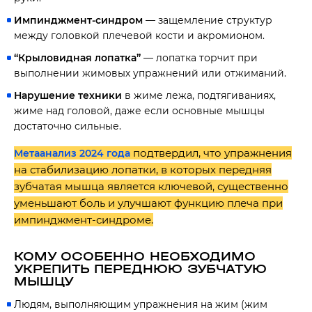
Импинджмент-синдром
— защемление структур
между головкой плечевой кости и акромионом.
“Крыловидная лопатка”
— лопатка торчит при
выполнении жимовых упражнений или отжиманий.
Нарушение техники
в жиме лежа, подтягиваниях,
жиме над головой, даже если основные мышцы
достаточно сильные.
подтвердил, что упражнения
Метаанализ 2024 года
на стабилизацию лопатки, в которых передняя
зубчатая мышца является ключевой, существенно
уменьшают боль и улучшают функцию плеча при
импинджмент-синдроме.
КОМУ ОСОБЕННО НЕОБХОДИМО
УКРЕПИТЬ ПЕРЕДНЮЮ ЗУБЧАТУЮ
МЫШЦУ
Людям, выполняющим упражнения на жим (жим