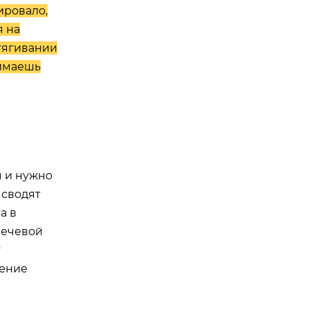
ировало,
я на
тягивании
нимаешь
ы и нужно
 сводят
а в
лечевой
т
жение