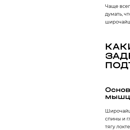
Чаще всег
думать, ч
широчайш
КАК
ЗАД
ПОД
Основ
мышц
Широчайша
спины и г
тягу локт