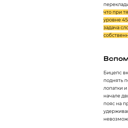
переклад
что при т
уровне 45
задача сл
собственн
Вспом
Бицепс вк
поднять 
лопатки и
начале дв
пояс на п
удерживаю
невозможн