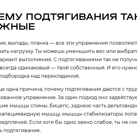
ЕМУ ПОДТЯГИВАНИЯ ТА
ОЖНЫЕ
я, выпады, планка — все эти упражнения позволяю
ать нагрузку. Ты можешь уменьшить вес или выбрат
ариант выполнения. С подтягиваниями так не получи
 всегда одинаковый — твой собственный. И его нужн
 подбородка над перекладиной.
ще одна причина, почему подтягивания даются с труд
ованное упражнение. За один подход оно задейству
ие мышцы спины, бицепс, заднюю часть дельтовид
рапециевидную мышцу, мышцы-стабилизаторы лопа
дплечий. Если хотя бы одно звено слабое, ты не с
ь подтягивание.