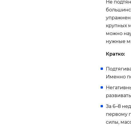
Не подтян
большинст
упражнен
крупных м
можно нау
нужные м
Кратко:
Подтягива
Именно по
Негативны
развивать
За 6–8 не
первому п
силы, масс