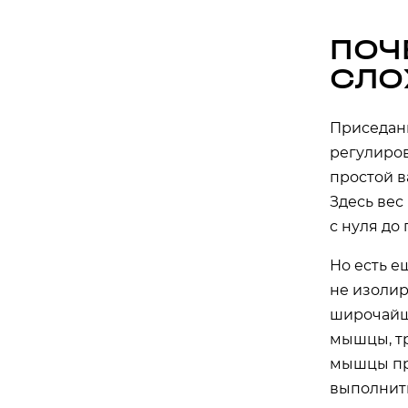
ПОЧ
СЛ
Приседани
регулиров
простой в
Здесь вес
с нуля до
Но есть е
не изолир
широчайш
мышцы, т
мышцы пре
выполнит