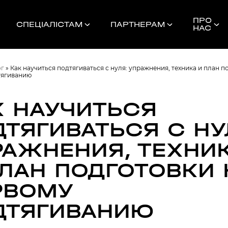
ПРО
СПЕЦІАЛІСТАМ
ПАРТНЕРАМ
НАС
ог
»
Как научиться подтягиваться с нуля: упражнения, техника и план п
тягиванию
К НАУЧИТЬСЯ
ДТЯГИВАТЬСЯ С НУ
Найближчі 
РАЖНЕНИЯ, ТЕХНИ
ПЛАН ПОДГОТОВКИ 
ШЕ
РВОМУ
ДТЯГИВАНИЮ