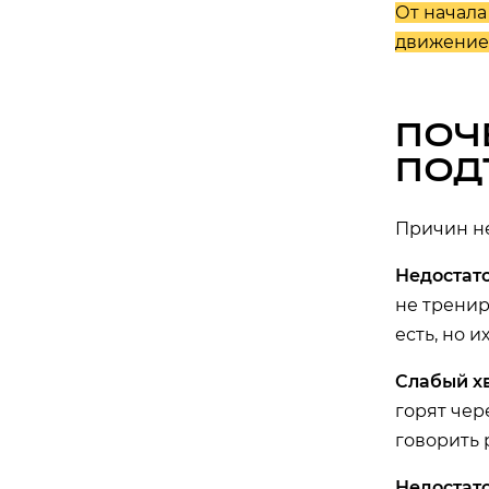
От начала
движение
ПОЧ
ПОД
Причин не
Недостат
не тренир
есть, но 
Слабый х
горят чер
говорить 
Недостат