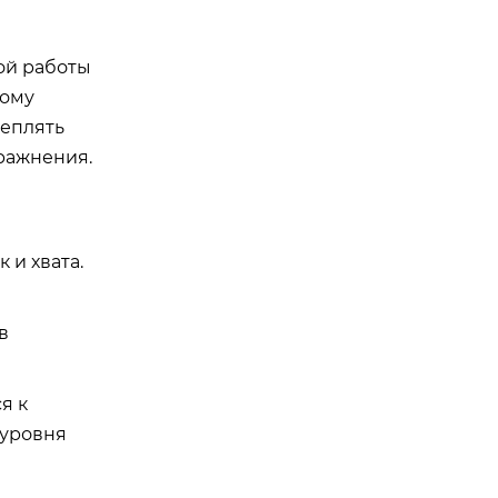
ой работы
тому
реплять
ражнения.
 и хвата.
в
я к
 уровня