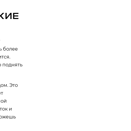
КИЕ
т
ь более
тся.
о поднять
ом. Это
ет
ной
ток и
можешь