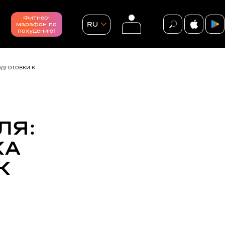
Фитнес-
RU
марафон по
похудению!
одготовки к
ЛЯ:
події
ВСІ ПОДІЇ
КА
К