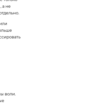
 а не
отдельно.
 или
больше
ссировать
лы воли.
ые