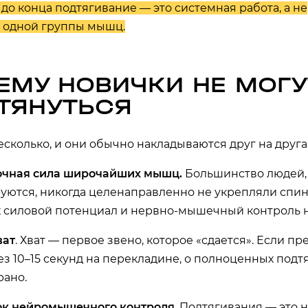
 до конца подтягивание — это системная работа, а не
 одной группы мышц.
ЕМУ НОВИЧКИ НЕ МОГУ
ТЯНУТЬСЯ
сколько, и они обычно накладываются друг на друга
очная сила широчайших мышц.
Большинство людей,
уются, никогда целенаправленно не укрепляли спи
их силовой потенциал и нервно-мышечный контроль 
ват
. Хват — первое звено, которое «сдается». Если п
ез 10–15 секунд на перекладине, о полноценных под
рано.
ок нейромышечного контроля
. Подтягивания — это 