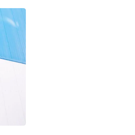
Е ТРЕНУВАННЯ. YOGA
 EPISODE 1
08:00 - 10:00
б
23 мая
 Аутдор-зони
APOLLO NEXT