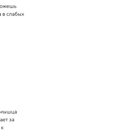
 можешь
а в слабых
я мышца
ает за
 к