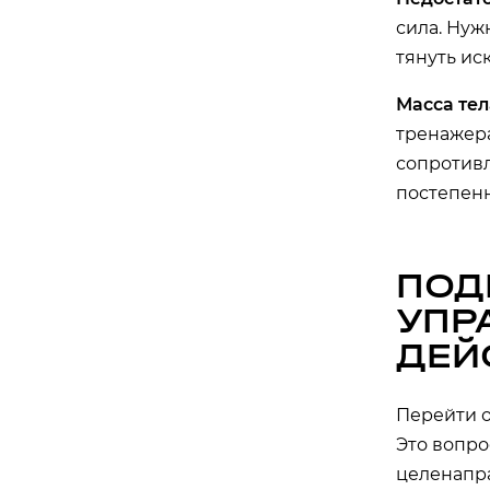
сила. Нуж
тянуть ис
Масса тел
тренажера
сопротивл
постепенн
ПОД
УПР
ДЕЙ
Перейти о
Это вопро
целенапр