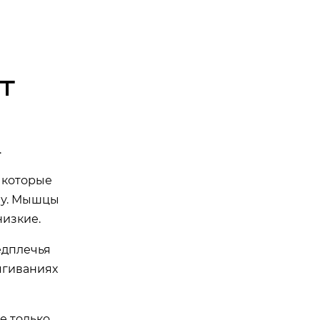
Т
.
 которые
ну. Мышцы
низкие.
редплечья
тягиваниях
не только