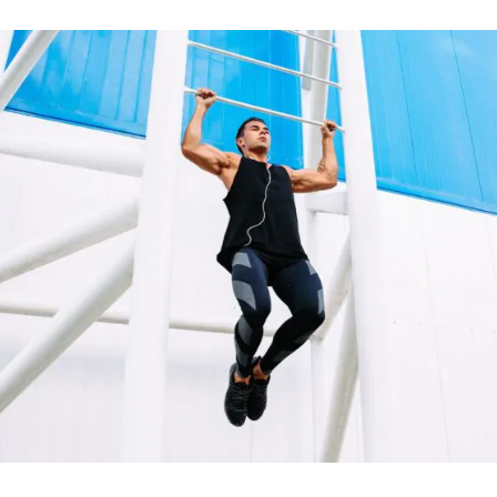
ВІДКРИТ
ROOFTOP.
С
🌳