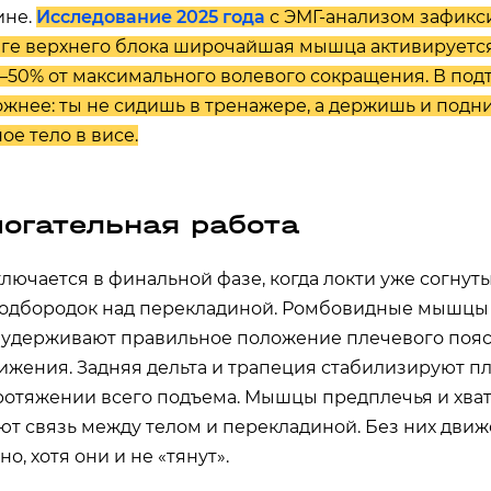
ине.
Исследование 2025 года
с ЭМГ-анализом зафикс
яге верхнего блока широчайшая мышца активируетс
–50% от максимального волевого сокращения. В под
ожнее: ты не сидишь в тренажере, а держишь и под
ое тело в висе.
огательная работа
лючается в финальной фазе, когда локти уже согнут
подбородок над перекладиной. Ромбовидные мышцы
 удерживают правильное положение плечевого пояс
ижения. Задняя дельта и трапеция стабилизируют п
ротяжении всего подъема. Мышцы предплечья и хва
т связь между телом и перекладиной. Без них дви
о, хотя они и не «тянут».