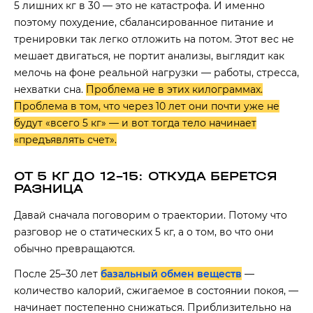
5 лишних кг в 30 — это не катастрофа. И именно
поэтому похудение, сбалансированное питание и
тренировки так легко отложить на потом. Этот вес не
мешает двигаться, не портит анализы, выглядит как
мелочь на фоне реальной нагрузки — работы, стресса,
нехватки сна.
Проблема не в этих килограммах.
Проблема в том, что через 10 лет они почти уже не
будут «всего 5 кг» — и вот тогда тело начинает
«предъявлять счет».
ОТ 5 КГ ДО 12–15: ОТКУДА БЕРЕТСЯ
РАЗНИЦА
Давай сначала поговорим о траектории. Потому что
разговор не о статических 5 кг, а о том, во что они
обычно превращаются.
После 25–30 лет
базальный обмен веществ
—
количество калорий, сжигаемое в состоянии покоя, —
начинает постепенно снижаться. Приблизительно на