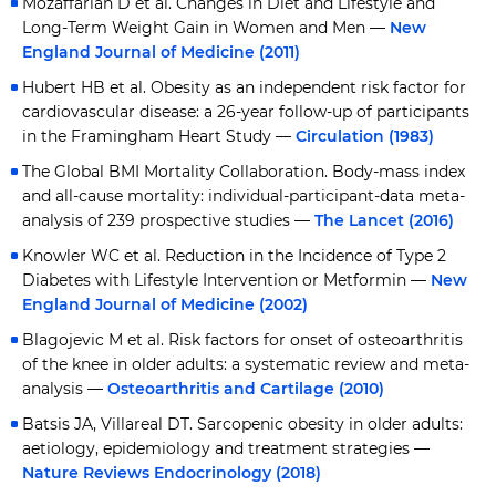
Mozaffarian D et al. Changes in Diet and Lifestyle and
Long-Term Weight Gain in Women and Men —
New
England Journal of Medicine (2011)
Hubert HB et al. Obesity as an independent risk factor for
cardiovascular disease: a 26-year follow-up of participants
in the Framingham Heart Study —
Circulation (1983)
The Global BMI Mortality Collaboration. Body-mass index
and all-cause mortality: individual-participant-data meta-
analysis of 239 prospective studies —
The Lancet (2016)
Knowler WC et al. Reduction in the Incidence of Type 2
Diabetes with Lifestyle Intervention or Metformin —
New
England Journal of Medicine (2002)
Blagojevic M et al. Risk factors for onset of osteoarthritis
of the knee in older adults: a systematic review and meta-
analysis —
Osteoarthritis and Cartilage (2010)
Batsis JA, Villareal DT. Sarcopenic obesity in older adults:
aetiology, epidemiology and treatment strategies —
Nature Reviews Endocrinology (2018)