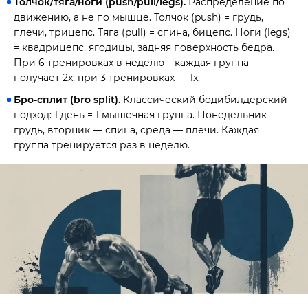
Толчок/тяга/ноги (push/pull/legs).
Распределение по
движению, а не по мышце. Толчок (push) = грудь,
плечи, трицепс. Тяга (pull) = спина, бицепс. Ноги (legs)
= квадрицепс, ягодицы, задняя поверхность бедра.
При 6 тренировках в неделю – каждая группа
получает 2x; при 3 тренировках — 1x.
Бро-сплит (bro split).
Классический бодибилдерский
подход: 1 день = 1 мышечная группа. Понедельник —
грудь, вторник — спина, среда — плечи. Каждая
группа тренируется раз в неделю.