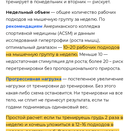
тренирует в понедельник и вторник — рискует.
Недельный объем
— общее количество рабочих
подходов на мышечную группу за неделю. По
рекомендациям
Американского колледжа
спортивной медицины (ACSM) и данным
исследований гипертрофии (роста мышц),
10–20 рабочих подходов
оптимальный диапазон —
на мышечную группу в неделю
.
Меньше 10 —
недостаточная стимуляция для роста; более 20 – риск
перетренировки без пропорционального прироста.
Прогрессивная нагрузка
— постепенное увеличение
нагрузки от тренировки до тренировки. Без этого
какая-либо схема остановится. Ни тренировки на все
тело, ни сплит не принесут результата, если ты
годами поднимаешь одинаковый вес.
Простой расчет: если ты тренируешь грудь 2 раза в
неделю и хочешь уложиться в 12–16 подходов в