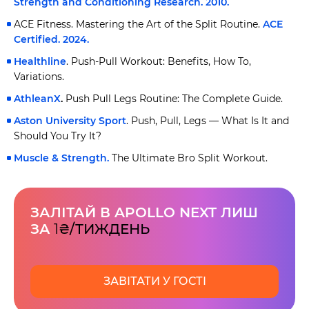
Strength and Conditioning Research. 2010.
ACE Fitness. Mastering the Art of the Split Routine.
ACE
Certified. 2024.
Healthline
. Push-Pull Workout: Benefits, How To,
Variations.
AthleanX
.
Push Pull Legs Routine: The Complete Guide.
Aston University Sport
. Push, Pull, Legs — What Is It and
Should You Try It?
Muscle & Strength.
The Ultimate Bro Split Workout.
ЗАЛІТАЙ В APOLLO NEXT ЛИШ
ЗА
1
₴/ТИЖДЕНЬ
ЗАВІТАТИ У ГОСТІ