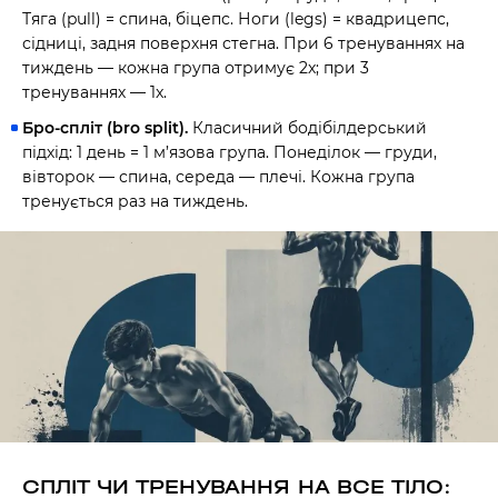
Тяга (pull) = спина, біцепс. Ноги (legs) = квадрицепс,
сідниці, задня поверхня стегна. При 6 тренуваннях на
тиждень — кожна група отримує 2x; при 3
тренуваннях — 1x.
Бро-спліт (bro split).
Класичний бодібілдерський
підхід: 1 день = 1 м’язова група. Понеділок — груди,
вівторок — спина, середа — плечі. Кожна група
тренується раз на тиждень.
СПЛІТ ЧИ ТРЕНУВАННЯ НА ВСЕ ТІЛО: