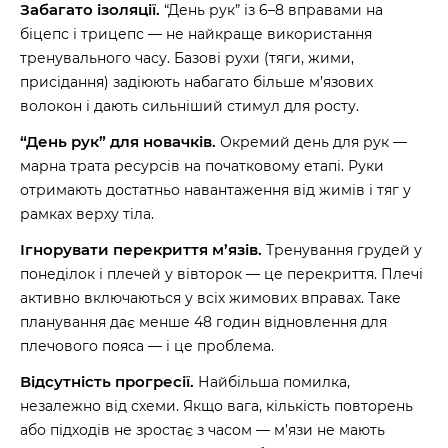
Забагато ізоляції.
“День рук” із 6–8 вправами на
біцепс і трицепс — не найкраще використання
тренувального часу. Базові рухи (тяги, жими,
присідання) задіюють набагато більше м’язових
волокон і дають сильніший стимул для росту.
“День рук” для новачків.
Окремий день для рук —
марна трата ресурсів на початковому етапі. Руки
отримають достатньо навантаження від жимів і тяг у
рамках верху тіла.
Ігнорувати перекриття м’язів.
Тренування грудей у
понеділок і плечей у вівторок — це перекриття. Плечі
активно включаються у всіх жимових вправах. Таке
планування дає менше 48 годин відновлення для
плечового пояса — і це проблема.
Відсутність прогресії.
Найбільша помилка,
незалежно від схеми. Якщо вага, кількість повторень
або підходів не зростає з часом — м’язи не мають