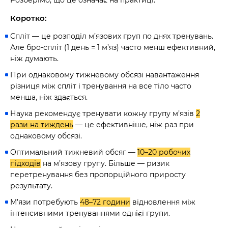
Розберімо, що це означає на практиці.
Коротко:
Спліт — це розподіл м’язових груп по днях тренувань.
Але бро-спліт (1 день = 1 м’яз) часто менш ефективний,
ніж думають.
При однаковому тижневому обсязі навантаження
різниця між спліт і тренування на все тіло часто
менша, ніж здається.
Наука рекомендує тренувати кожну групу м’язів
2
рази на тиждень
— це ефективніше, ніж раз при
однаковому обсязі.
Оптимальний тижневий обсяг —
10–20 робочих
підходів
на м’язову групу. Більше — ризик
перетренування без пропорційного приросту
результату.
М’язи потребують
48–72 години
відновлення між
інтенсивними тренуваннями однієї групи.