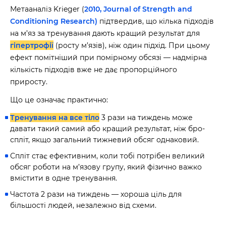
Метааналіз Krieger (
2010, Journal of Strength and
Conditioning Research)
підтвердив, що кілька підходів
на м’яз за тренування дають кращий результат для
гіпертрофії
(росту м’язів), ніж один підхід. При цьому
ефект помітніший при помірному обсязі — надмірна
кількість підходів вже не дає пропорційного
приросту.
Що це означає практично:
Тренування на все тіло
3 рази на тиждень може
давати такий самий або кращий результат, ніж бро-
спліт, якщо загальний тижневий обсяг однаковий.
Спліт стає ефективним, коли тобі потрібен великий
обсяг роботи на м’язову групу, який фізично важко
вмістити в одне тренування.
Частота 2 рази на тиждень — хороша ціль для
більшості людей, незалежно від схеми.