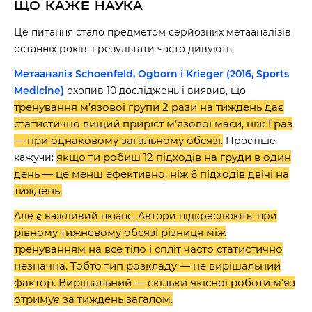
ЩО КАЖЕ НАУКА
Це питання стало предметом серйозних метааналізів
останніх років, і результати часто дивують.
Метааналіз Schoenfeld, Ogborn і Krieger (2016, Sports
Medicine)
охопив 10 досліджень і виявив, що
тренування м’язової групи 2 рази на тиждень дає
статистично вищий приріст м’язової маси, ніж 1 раз
— при однаковому загальному обсязі.
Простіше
якщо ти робиш 12 підходів на груди в один
кажучи:
день — це менш ефективно, ніж 6 підходів двічі на
тиждень.
Але є важливий нюанс. Автори підкреслюють: при
рівному тижневому обсязі різниця між
тренуванням на все тіло і спліт часто статистично
незначна. Тобто тип розкладу — не вирішальний
фактор. Вирішальний — скільки якісної роботи м’яз
отримує за тиждень загалом.