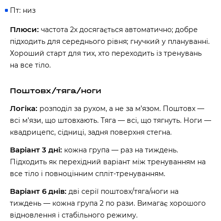
Пт: низ
Плюси:
частота 2x досягається автоматично; добре
підходить для середнього рівня; гнучкий у плануванні.
Хороший старт для тих, хто переходить із тренувань
на все тіло.
Поштовх/тяга/ноги
Логіка:
розподіл за рухом, а не за м’язом. Поштовх —
всі м’язи, що штовхають. Тяга — всі, що тягнуть. Ноги —
квадрицепс, сідниці, задня поверхня стегна.
Варіант 3 дні:
кожна група — раз на тиждень.
Підходить як перехідний варіант між тренуванням на
все тіло і повноцінним спліт-тренуванням.
Варіант 6 днів:
дві серії поштовх/тяга/ноги на
тиждень — кожна група 2 по рази. Вимагає хорошого
відновлення і стабільного режиму.