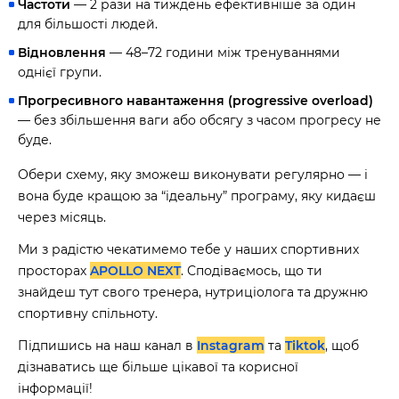
Частоти
— 2 рази на тиждень ефективніше за один
для більшості людей.
Відновлення
— 48–72 години між тренуваннями
однієї групи.
Прогресивного навантаження (progressive overload)
— без збільшення ваги або обсягу з часом прогресу не
буде.
Обери схему, яку зможеш виконувати регулярно — і
вона буде кращою за “ідеальну” програму, яку кидаєш
через місяць.
Ми з радістю чекатимемо тебе у наших спортивних
просторах
APOLLO NEXT
. Сподіваємось, що ти
знайдеш тут свого тренера, нутриціолога та дружню
спортивну спільноту.
Підпишись на наш канал в
Instagram
та
Tiktok
, щоб
дізнаватись ще більше цікавої та корисної
інформації!