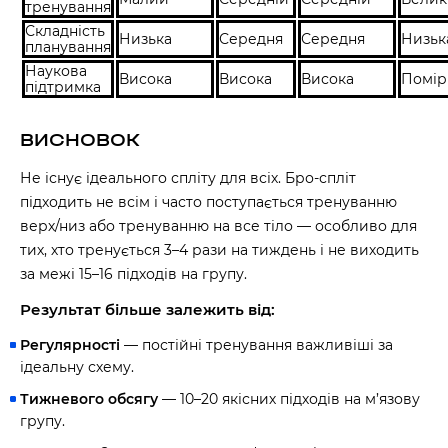
тренування
Наше право на життя, свободу та творчість
вибороли ті, хто свої життя — віддав.
Складність
Низька
Середня
Середня
Низьк
Ми пам’ятаємо.
планування
Наукова
Висока
Висока
Висока
Помір
підтримка
ВИСНОВОК
Не існує ідеального спліту для всіх. Бро-спліт
підходить не всім і часто поступається тренуванню
верх/низ або тренуванню на все тіло — особливо для
тих, хто тренується 3–4 рази на тиждень і не виходить
за межі 15–16 підходів на групу.
Результат більше залежить від:
Регулярності
— постійні тренування важливіші за
ідеальну схему.
Тижневого обсягу
— 10–20 якісних підходів на м’язову
групу.