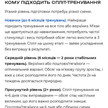
КОМУ ПІДХОДИТЬ СПЛІТ-ТРЕНУВАННЯ
Різний рівень підготовки потребує різної схеми.
Новачки (до 6 місяців тренувань).
Найкраще
підходить тренування на все тіло або верх/низ. М’язи
ще адаптуються до навантаження, потребують частої
стимуляції і весь потрібний обсяг легко вмістити в 3
тренування. Спліт на цьому етапі — зайве ускладнення
без виграшу в результаті.
Середній рівень (6 місяців — 2 роки стабільних
тренувань).
Верх/низ або поштовх/тяга/ноги —
оптимальний варіант. Обсяг на м’язову групу зростає, і
вже є сенс розподіляти його по днях. Частота 2x на
тиждень досягається природно.
Просунутий рівень (2+ роки).
Спліт-тренування на
4–6 днів стає виправданим — обсяг стає настільки
великим, що його важко розподілити інакше.
Поштовх/тяга/ноги на 6 днів або гібридні схеми