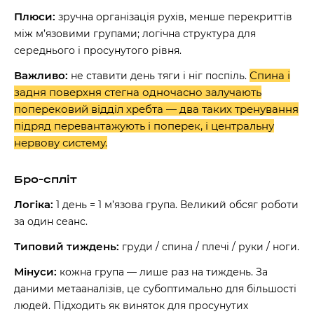
Плюси:
зручна організація рухів, менше перекриттів
між м’язовими групами; логічна структура для
середнього і просунутого рівня.
Важливо:
Спина і
не ставити день тяги і ніг поспіль.
задня поверхня стегна одночасно залучають
поперековий відділ хребта — два таких тренування
підряд перевантажують і поперек, і центральну
нервову систему.
Бро-спліт
Логіка:
1 день = 1 м’язова група. Великий обсяг роботи
за один сеанс.
Типовий тиждень:
груди / спина / плечі / руки / ноги.
Мінуси:
кожна група — лише раз на тиждень. За
даними метааналізів, це субоптимально для більшості
людей. Підходить як виняток для просунутих