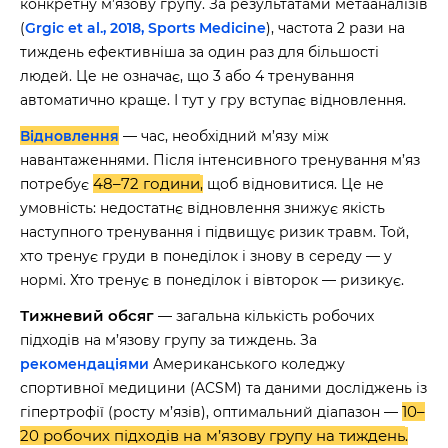
конкретну м’язову групу. За результатами метааналізів
(
Grgic et al., 2018, Sports Medicine
), частота 2 рази на
тиждень ефективніша за один раз для більшості
людей. Це не означає, що 3 або 4 тренування
автоматично краще. І тут у гру вступає відновлення.
Відновлення
— час, необхідний м’язу між
навантаженнями. Після інтенсивного тренування м’яз
48–72 години
потребує
,
щоб відновитися. Це не
умовність: недостатнє відновлення знижує якість
наступного тренування і підвищує ризик травм. Той,
хто тренує груди в понеділок і знову в середу — у
нормі. Хто тренує в понеділок і вівторок — ризикує.
Тижневий обсяг
— загальна кількість робочих
підходів на м’язову групу за тиждень. За
рекомендаціями
Американського коледжу
спортивної медицини (ACSM) та даними досліджень із
10–
гіпертрофії (росту м’язів), оптимальний діапазон —
20 робочих підходів на м’язову групу на тиждень
.