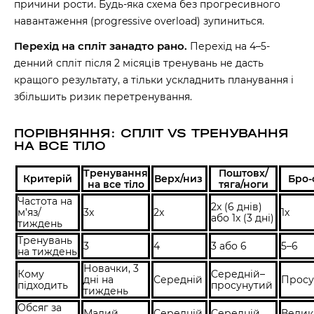
причини рости. Будь-яка схема без прогресивного
навантаження (progressive overload) зупиниться.
Перехід на спліт занадто рано.
Перехід на 4–5-
денний спліт після 2 місяців тренувань не дасть
кращого результату, а тільки ускладнить планування і
збільшить ризик перетренування.
ПОРІВНЯННЯ: СПЛІТ VS ТРЕНУВАННЯ
НА ВСЕ ТІЛО
Тренування
Поштовх/
Критерій
Верх/низ
Бро-
на все тіло
тяга/ноги
Частота на
2x (6 днів)
м’яз/
3x
2x
1x
60 секунд пам’яті
або 1x (3 дні)
тиждень
О 9:00 ми зупиняємось
Тренувань
3
4
3 або 6
5–6
на тиждень
00
59
Новачки, 3
Кому
Середній–
дні на
Середній
Прос
хв
сек
підходить
просунутий
тиждень
Обсяг за
Малий
Середній
Середній
Вели