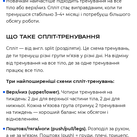
Новачкам найчастіше підходить тренування на все
тіло або верх/низ. Спліт стає виправданим, коли ти
тренуєшся стабільно 3–4+ місяці і потребуєш більшого
обсягу роботи.
ЩО ТАКЕ СПЛІТ-ТРЕНУВАННЯ
Спліт — від англ.
split
(розділяти). Це схема тренувань,
де ти тренуєш різні групи м’язів у різні дні. На відміну
від тренування на все тіло, де за одне тренування
працює все тіло.
Три найпоширеніші схеми спліт-тренувань:
Верх/низ (upper/lower).
Чотири тренування на
тиждень: 2 дні для верхньої частини тіла, 2 дні для
нижньої. Кожна м’язова група отримує 2 тренування
на тиждень — хороший баланс між обсягом і
відновленням.
Поштовх/тяга/ноги (push/pull/legs).
Розподіл за рухом,
а не за м’язом. Поштовх (push) = груди, плечі, трицепс.