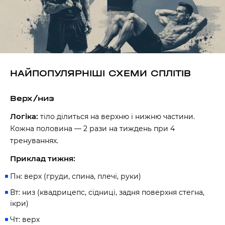
НАЙПОПУЛЯРНІШІ СХЕМИ СПЛІТІВ
Верх/низ
Логіка:
тіло ділиться на верхню і нижню частини.
Кожна половина — 2 рази на тиждень при 4
тренуваннях.
Приклад тижня:
Пн: верх (груди, спина, плечі, руки)
Вт: низ (квадрицепс, сідниці, задня поверхня стегна,
ікри)
Чт: верх