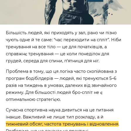
Більшість людей, які приходять у зал, рано чи пізно
чують одне й те саме: “час переходити на спліт”. Ніби
тренування на все тіло — це для початківців, а
справжнє тренування — це коли понеділок для
грудей, середа для спини, п’ятниця для ніг.
Проблема в тому, що ця логіка часто скопійована з
програм бодібілдерів — людей, які тренуються 5–6
разів на тиждень в умовах, далеких від звичайного
режиму. Для більшості людей бро-спліт не є
оптимальною стратегією.
Сучасна спортивна наука дивиться на це питання
інакше. Важливий не лише тип розкладу, а й
тижневий обсяг, частота тренувань і відновлення
.