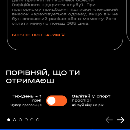
дати прийняття публічної оферти
(офіційного відкриття клубу). При
повторному придбанні підписки членський
внесок нараховується одразу, якщо він не
був сплачений раніше або з моменту його
сплати минуло понад 365 днів.
БІЛЬШЕ ПРО ТАРИФ
ПОРІВНЯЙ, ЩО ТИ
ОТРИМАЄШ
Тиждень - 1
Залітай у спорт
грн!
простір!
Супер пропозиція
Фіксуй ціну на рік!