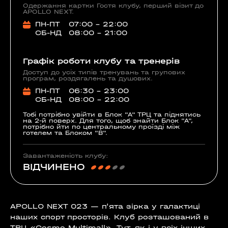
Одержання картки Гостя клубу, перший візит до
APOLLO NEXT.
ПН-ПТ
07:00 - 22:00
СБ-НД
08:00 - 21:00
Графік роботи клубу та тренерів
Доступ до усіх типів тренувань та групових
програм, роздягалень та душових.
ПН-ПТ
06:30 - 23:00
СБ-НД
08:00 - 22:00
Тобі потрібно увійти в Блок "А" ТРЦ та піднятись
на 2-й поверх. Для того, щоб знайти Блок "А",
потрібно йти по центральному проїзді між
готелем та Блоком "В".
Завантаженість клубу:
ВІДЧИНЕНО
APOLLO NEXT 023 — п'ята зірка у галактиці
наших спорт просторів. Клуб розташований в
ТРЦ «Cosmo Multimall». Тут, як і у всіх інших