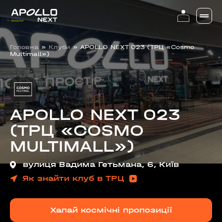
Головна
»
Клуби
»
APOLLO NEXT 023 (ТРЦ «Cosmo
Multimall»)
APOLLO NEXT 023
(ТРЦ «COSMO
MULTIMALL»)
вулиця Вадима Гетьмана, 6, Київ
Як знайти клуб в ТРЦ
Хапай космічні пропозиції