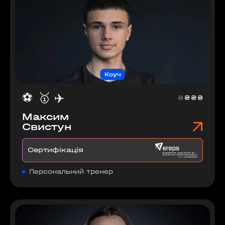
Коуч
⚽️
🥇
✈️
₴
₴
₴
₴
Максим
Свистун
Сертифікація
Персональний тренер