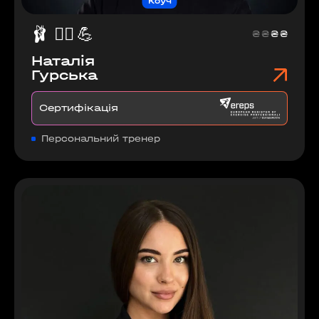
Коуч
🩰
❤️‍🔥
💪
₴
₴
₴
₴
Наталія
Гурська
Сертифікація
Персональний тренер