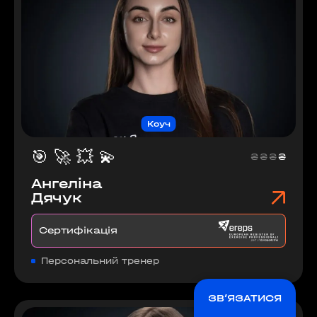
Коуч
🎯
🚀
💥
💫
₴
₴
₴
₴
Ангеліна
Дячук
Сертифікація
Персональний тренер
ЗВ’ЯЗАТИСЯ