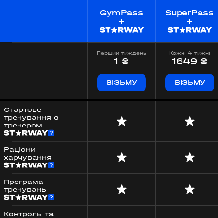
GymPass
SuperPass
+
+
Перший тиждень
Кожні 4 тижні
1 ₴
1649 ₴
ВІЗЬМУ
ВІЗЬМУ
Стартове
тренування з
тренером
Раціони
харчування
Програма
тренувань
Контроль та