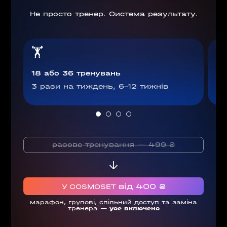
Не просто тренер. Система результату.
🏋

18 або 36 тренувань
Ві
3 рази на тиждень, 6–12 тижнів
Фі
разове тренування — 499 ₴
від 400 ₴
У COSMOSET
марафон, групові, спільний доступ та заміна
тренера —
усе включено