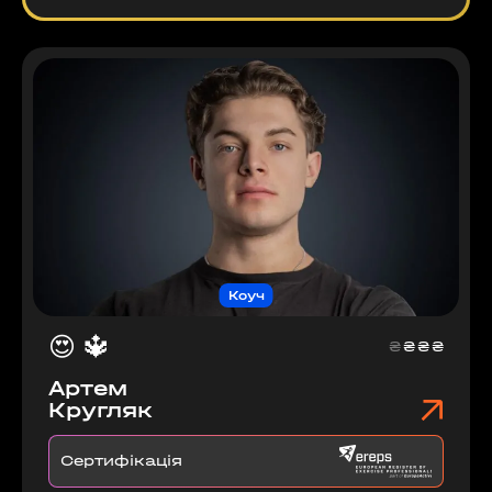
Коуч
😍
🔱
₴
₴
₴
₴
Артем
Кругляк
Сертифікація