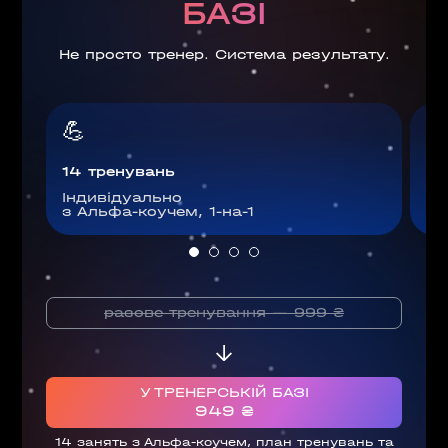
БАЗІ
Не просто тренер. Система результату.
💪

14 тренувань
94
Індивідуально
Фі
з Альфа-коучем, 1-на-1
бе
разове тренування — 999 ₴
У ТРЕНЕРСЬКІЙ БАЗІ
949 ₴
14 занять з Альфа-коучем, план тренувань та