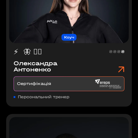
Коуч
⚡️
🦋
🧘‍♀
₴
₴
₴
₴
Олександра
Антоненко
Сертифікація
Персональний тренер