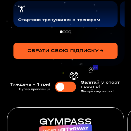
🏋

Стартове тренування з тренером
Ра
ОБРАТИ СВОЮ ПІДПИСКУ →
🤑
🤑
Залітай у спорт
Тиждень - 1 грн!
простір!
Супер пропозиція
Фіксуй ціну на рік!
GYMPASS
тепер зі