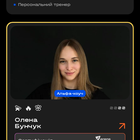
Персональний тренер
Альфа-коуч
💫
🔥
🌸
₴
₴
₴
₴
Олена
Бунчук