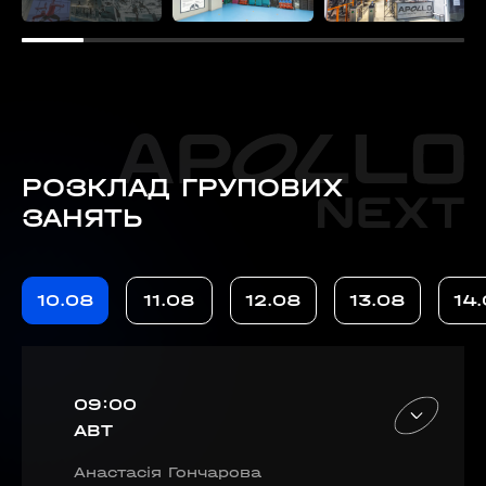
РОЗКЛАД ГРУПОВИХ
ЗАНЯТЬ
10.08
11.08
12.08
13.08
14
60 секунд пам’яті
09:00
О 9:00 ми зупиняємось
ABT
00
59
Анастасія Гончарова
хв
сек