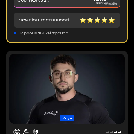
Сертифікація
Чемпіон гостинності
Персональний тренер
Коуч
🤪
💪
🤘
₴
₴
₴
₴