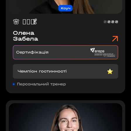
Коуч
🌸
🧘🏽‍♀️
🥬
₴
₴
₴
₴
Олена
Забела
Сертифікація
Чемпіон гостинності
Персональний тренер