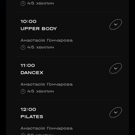
45 хвилин
Наше право на життя, свободу та
творчість вибороли ті, хто свої життя —
10:00
віддав.
UPPER BODY
Ми пам’ятаємо.
Анастасія Гончарова
45 хвилин
11:00
DANCEX
Анастасія Гончарова
45 хвилин
12:00
PILATES
Анастасія Гончарова