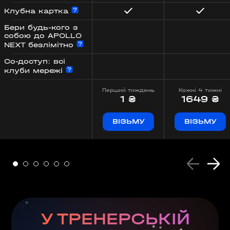
Клубна картка
Бери будь-кого з
собою до APOLLO
NEXT безлімітно
Со-доступ: всі
клуби мережі
Перший тиждень
Кожні 4 тижні
1 ₴
1649 ₴
ВІЗЬМУ
ВІЗЬМУ
У ТРЕНЕРСЬКІЙ