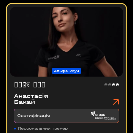
Альфа-коуч
🏋🏻‍♀️
🍑
🤸🏻‍♀️
₴
₴
₴
₴
Анастасія
Бакай
Сертифікація
Персональний тренер