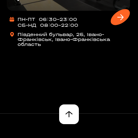
на, 02000
ПН-ПТ
06:30-23:00
СБ-НД
08:00-22:00
аїна
Південний бульвар, 25, Івано-
РЩАГІВКА»)
Франківськ, Івано-Франківська
область
ЕРЕМКИ)
R, МЕТРО
000
 02000