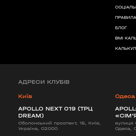
майдан Згоди, 6, Житомир, Житомирська обл
СОЦІАЛЬ
ПРАВИЛА
Івано-Франківськ
БЛОГ
APOLLO NEXT 039 (WINETIME)
BMI КАЛ
Південний бульвар, 25, Івано-Франківськ, Ів
КАЛЬКУЛ
область, Україна
Біла Церква
APOLLO NEXT 035 (ТРЦ «ГЕРМЕС»)
АДРЕСИ КЛУБІВ
вулиця Ярослава Мудрого, 40, Біла Церква, 
Україна
Київ
Одеса
APOLLO NEXT 019 (ТРЦ
APOLL
Вінниця
DREAM)
«СІМ’
Оболонський проспект, 1Б, Київ,
вулиця 
APOLLO NEXT 033 (ТЦ «МАГІГРАНД»
Україна, 02000
Одеса, 
вулиця Келецька, 78в, Вінниця, Вінницька об