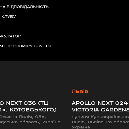
асть, Україна, 10002
НА ВІДПОВІДАЛЬНІСТЬ
 КЛУБУ
ЬКУЛЯТОР
ано-Франківська
ЯТОР РОЗМІРУ ВЗУТТЯ
Київська область,
Львів
O NEXT 036 (ТЦ
APOLLO NEXT 024
Я», КОТОВСЬКОГО)
VICTORIA GARDENS
Семена Палія, 93А,
вулиця Кульпарківська
)
Одеська область, Україна
Львів, Львівська облас
Україна
ласть, Україна