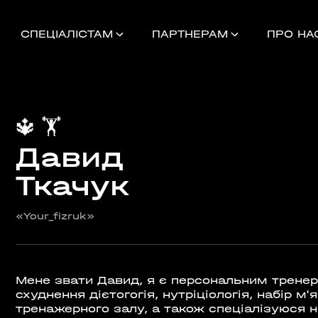
СПЕЦІАЛІСТАМ
ПАРТНЕРАМ
ПРО НА
🔱
🏋️
Давид
Найближчі 
Ткачук
«Your_fizruk»
УНОК
000
НДАМ, КОМАНДАМ
Мене звати Давид, я є персональним трене
схуднення дієтогогія, нутріціологія, набір м'
тренажерного залу, а також спеціалізуюся н