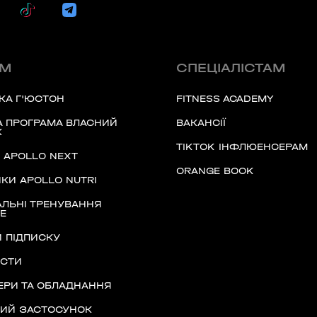
60 секунд пам’яті
ТОВСЬКОГО)
О 9:00 ми зупиняємось
ласть, Україна
ЯМ
СПЕЦІАЛІСТАМ
00
59
л., Україна
КА Г'ЮСТОН
FITNESS ACADEMY
хв
сек
 ПРОГРАМА ВЛАСНИЙ
ВАКАНСІЇ
К
Наше право на життя, свободу
TIKTOK ІНФЛЮЕНСЕРАМ
та творчість вибороли ті, хто
Д APOLLO NEXT
ARDENS)
свої життя — віддав.
ORANGE BOOK
ка область, Україна
КИ APOLLO NUTRI
Ми пам’ятаємо.
ЛЬНІ ТРЕНУВАННЯ
Е
асть, Україна
 ПІДПИСКУ
ІСТИ
РИ ТА ОБЛАДНАННЯ
НИЙ ЗАСТОСУНОК