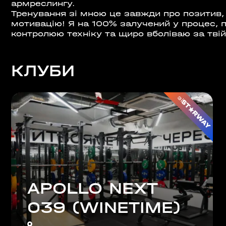
армреслингу.
ШЕ
Тренування зі мною це завжди про позитив, 
мотивацію! Я на 100% залучений у процес, 
контролюю техніку та щиро вболіваю за твій
ВІДКРИТ
)
ROOFTOP.
КЛУБИ
Сб
LTIMALL»)
зі
🌳
A)
ЛЬНИЙ»,
на, 02000
APOLLO NEXT
039 (WINETIME)
ИН»)