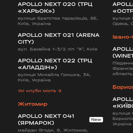
APOLLO NEXT 020 (ТРЦ
APOLL
«ХАРЬОК»)
«ОСТР
Бориспіль
вулиця Братства тарасівців, 9Е,
вулиця 
Київ, Україна
Одеса, 
APOLLO NEXT 027 (ЦУМ «КИЇВСЬК
APOLLO NEXT 021 (ARENA
Івано
вулиця Київський шлях, 14ж, Бориспіль, Київ
CITY)
APOLL
вул. Басейна 1-3/2 літ. “А”, Київ
(WINE
APOLLO NEXT 022 (ТРЦ
Південн
«АЛАДДІН»)
Франків
область
вулиця Михайла Гришка, 3А,
Київ, Україна
Борис
Усі клуби міста
APOLL
Житомир
«КИЇВ
вулиця 
APOLLO NEXT 041
Бориспі
(ЯРМАРОК)
Україна
майдан Згоди, 6, Житомир,