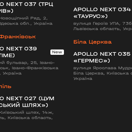
O NEXT 037 (ТРЦ
APOLLO NEXT 034
ІВ»)
«ТАУРУС»)
Новощіпний Ряд, 2,
Одеська обл., Україна
вулиця Героїв УПА, 73б,
Львівська область, Укр
ИЙ ШЛЯХ»)
-Франківськ
ська область, Україна
Біла Церква
O NEXT 039
APOLLO NEXT 035
TIME)
«ГЕРМЕС»)
ий бульвар, 25, Івано-
ськ, Івано-Франківська
вулиця Ярослава Мудро
, Україна
Біла Церква, Київська 
Україна
піль
O NEXT 027 (ЦУМ
СЬКИЙ ШЛЯХ»)
Київський шлях, 14ж,
ль, Київська область,