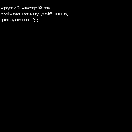
крутий настрій та
помічаю кожну дрібницю,
 результат 💪🏻
Е ТРЕНУВАННЯ. YOGA
 EPISODE 1
08:00 - 10:00
23 Травня
Організатор:
 Аутдор-зони
APOLLO NEXT