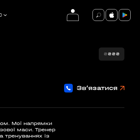
С
₴
₴
₴
₴
події
ВСІ ПОДІЇ
Зв’язатися
БЕЗКОШТОВНО
ром. Мої напрямки
язової маси. Тренер
а тренуваннях із