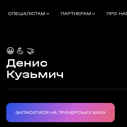
СПЕЦІАЛІСТАМ
ПАРТНЕРАМ
ПРО НА
😀
💪
🤝
Денис
Найближчі 
Кузьмич
УНОК
000
НДАМ, КОМАНДАМ
ЗАПИСАТИСЯ НА ТРЕНЕРСЬКУ БАЗУ