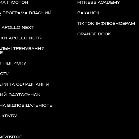
асть, Україна, 10002
КА Г'ЮСТОН
FITNESS ACADEMY
 ПРОГРАМА ВЛАСНИЙ
ВАКАНСІЇ
К
TIKTOK ІНФЛЮЕНСЕРАМ
Д APOLLO NEXT
ORANGE BOOK
КИ APOLLO NUTRI
ано-Франківська
ЛЬНІ ТРЕНУВАННЯ
Е
 ПІДПИСКУ
ІСТИ
РИ ТА ОБЛАДНАННЯ
Київська область,
НИЙ ЗАСТОСУНОК
НА ВІДПОВІДАЛЬНІСТЬ
 КЛУБУ
)
ЬКУЛЯТОР
ласть, Україна