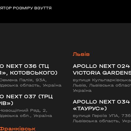
ЯТОР РОЗМІРУ ВЗУТТЯ
ИЙ ШЛЯХ»)
ська область, Україна
Львів
O NEXT 036 (ТЦ
APOLLO NEXT 024
Я», КОТОВСЬКОГО)
VICTORIA GARDENS
Семена Палія, 93А,
вулиця Кульпарківська
Одеська область, Україна
Львів, Львівська облас
Україна
O NEXT 037 (ТРЦ
APOLLO NEXT 034
ІВ»)
«ТАУРУС»)
Новощіпний Ряд, 2,
Одеська обл., Україна
вулиця Героїв УПА, 73б,
Львівська область, Укр
-Франківськ