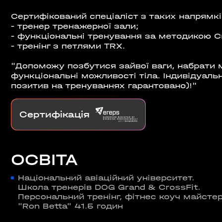
ШЕ
Сертифікований спеціаліст з таких напрямкі
- тренер тренажерної зали;
- функціональні тренування за методикою Cr
ВІДКРИТ
)
- тренінг з петлями TRX.
ROOFTOP.
"Допоможу позбутися зайвої ваги, набрати 
функціональні можливості тіла. Індивідуальн
Сб
LTIMALL»)
позитив на тренуваннях гарантовано)!"
🌳
A)
Сертифікація
ЛЬНИЙ»,
ОСВІТА
на, 02000
Національний авіаційний університет.
Школа тренерів DOG Grand & CrossFit.
Персональний тренінг, фітнес коуч майстер
"Ron Betta" 41.5 годин
ИН»)