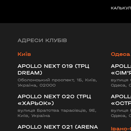
КАЛЬКУЛ
Бориспіль
APOLLO NEXT 027 (ЦУМ «КИЇВСЬК
вулиця Київський шлях, 14ж, Бориспіль, Київ
АДРЕСИ КЛУБІВ
Київ
Одеса
APOLLO NEXT 019 (ТРЦ
APOLL
DREAM)
«СІМ’
Оболонський проспект, 1Б, Київ,
вулиця 
Україна, 02000
Одеса, 
APOLLO NEXT 020 (ТРЦ
APOLL
«ХАРЬОК»)
«ОСТР
вулиця Братства тарасівців, 9Е,
вулиця 
Київ, Україна
Одеса, 
APOLLO NEXT 021 (ARENA
Івано