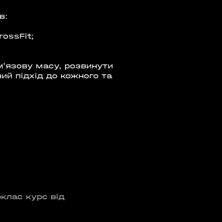
в:
ossFit;
Е ТРЕНУВАННЯ. YOGA
 EPISODE 1
м'язову масу, розвинути
ий підхід до кожного та
08:00 - 10:00
23 Травня
Організатор:
 Аутдор-зони
APOLLO NEXT
клас курс від