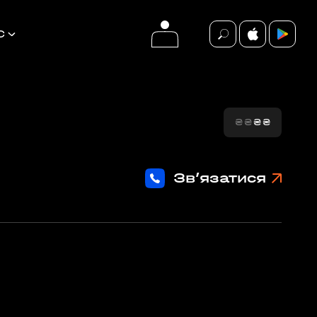
С
₴
₴
₴
₴
події
ВСІ ПОДІЇ
Зв’язатися
БЕЗКОШТОВНО