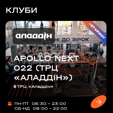
на, 02000
КЛУБИ
аїна
зі
РЩАГІВКА»)
ЕРЕМКИ)
APOLLO NEXT
R, МЕТРО
022 (ТРЦ
«АЛАДДІН»)
000
ТРЦ «Аладдін»
 02000
ПН-ПТ
06:30 - 23:00
СБ-НД
08:00 - 22:00