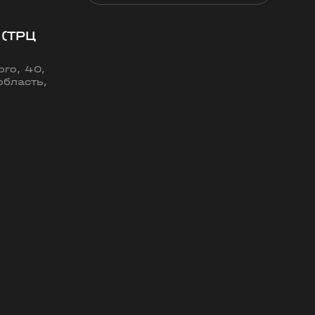
 (ТРЦ
го, 40,
область,