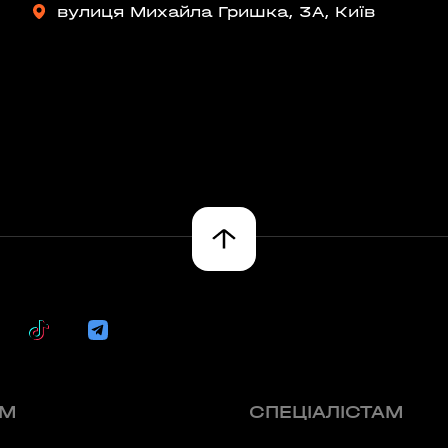
вулиця Михайла Гришка, 3А, Київ
ТОВСЬКОГО)
ласть, Україна
л., Україна
60 секунд пам’яті
О 9:00 ми зупиняємось
ARDENS)
ка область, Україна
00
59
хв
сек
асть, Україна
Наше право на життя, свободу
та творчість вибороли ті, хто
свої життя — віддав.
ЯМ
СПЕЦІАЛІСТАМ
Ми пам’ятаємо.