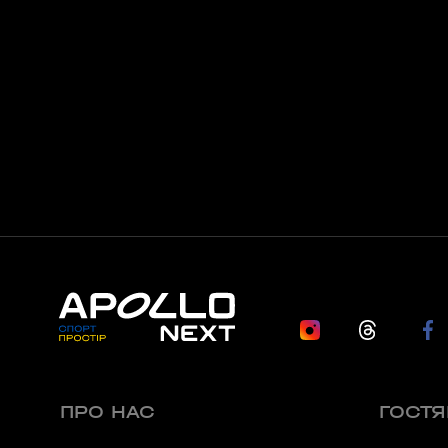
APOLLO NEXT 036 (ТЦ «СІМ’Я», КО
вулиця Семена Палія, 93А, Одеса, Одеська об
APOLLO NEXT 037 (ТРЦ «ОСТРІВ»)
вулиця Новощіпний Ряд, 2, Одеса, Одеська об
Львів
APOLLO NEXT 024 (ТРЦ VICTORIA G
вулиця Кульпарківська, 226А, Львів, Львівсь
APOLLO NEXT 034 (БЦ «ТАУРУС»)
вулиця Героїв УПА, 73б, Львів, Львівська обл
Житомир
ПРО НАС
ГОСТ
APOLLO NEXT 041 (ЯРМАРОК)