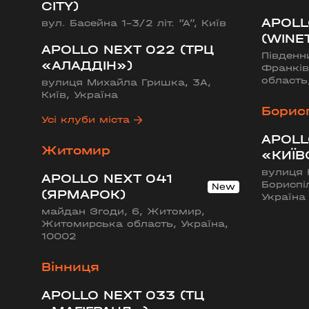
CITY)
APOLL
вул. Басейна 1-3/2 літ. “А”, Київ
(WINE
APOLLO NEXT 022 (ТРЦ
Південн
«АЛАДДІН»)
Франків
область
вулиця Михайла Гришка, 3А,
Київ, Україна
Борис
Усі клуби міста
APOLL
Житомир
«КИЇВ
вулиця 
APOLLO NEXT 041
Бориспі
(ЯРМАРОК)
Україна
майдан Згоди, 6, Житомир,
Житомирська область, Україна,
10002
Вінниця
APOLLO NEXT 033 (ТЦ