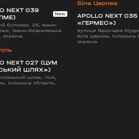
Біла Церква
O NEXT 039
APOLLO NEXT 035
TIME)
«ГЕРМЕС»)
ий бульвар, 25, Івано-
ськ, Івано-Франківська
вулиця Ярослава Мудро
, Україна
Біла Церква, Київська 
Україна
піль
O NEXT 027 (ЦУМ
СЬКИЙ ШЛЯХ»)
Київський шлях, 14ж,
ль, Київська область,