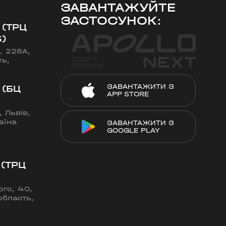
ЗАВАНТАЖУЙТЕ
ЗАСТОСУНОК:
 (ТРЦ
)
, 226А,
ть,
ЗАВАНТАЖИТИ З
 (БЦ
APP STORE
 Львів,
аїна
ЗАВАНТАЖИТИ З
GOOGLE PLAY
 (ТРЦ
го, 40,
область,