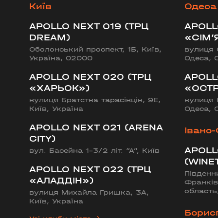
Київ
Одеса
APOLLO NEXT 019 (ТРЦ
APOLL
Бориспіль
DREAM)
«СІМ’
Оболонський проспект, 1Б, Київ,
вулиця 
APOLLO NEXT 027 (ЦУМ «КИЇВСЬК
Україна, 02000
Одеса, 
вулиця Київський шлях, 14ж, Бориспіль, Київ
APOLLO NEXT 020 (ТРЦ
APOLL
«ХАРЬОК»)
«ОСТР
вулиця Братства тарасівців, 9Е,
вулиця 
Київ, Україна
Одеса, 
APOLLO NEXT 021 (ARENA
Івано
CITY)
APOLL
вул. Басейна 1-3/2 літ. “А”, Київ
(WINE
APOLLO NEXT 022 (ТРЦ
Південн
«АЛАДДІН»)
Франків
область
вулиця Михайла Гришка, 3А,
Київ, Україна
Борис