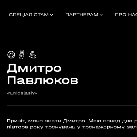
СПЕЦІАЛІСТАМ
ПАРТНЕРАМ
ПРО НА
😆
✌️
💪
Дмитро
Найближчі 
Павлюков
«Enidslash»
УНОК
000
НДАМ, КОМАНДАМ
Привіт, мене звати Дмитро. Маю понад два р
півтора року тренувань у тренажерному залі