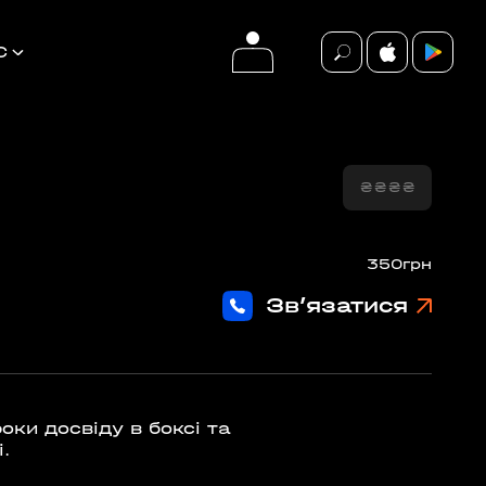
С
₴
₴
₴
₴
події
350грн
ВСІ ПОДІЇ
Зв’язатися
БЕЗКОШТОВНО
оки досвіду в боксі та
.