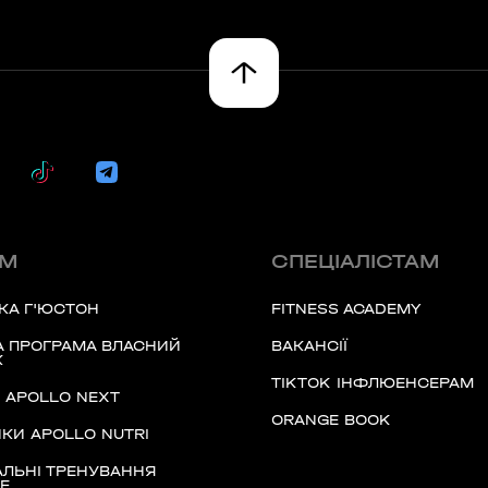
ТОВСЬКОГО)
ласть, Україна
60 секунд пам’яті
л., Україна
О 9:00 ми зупиняємось
00
59
хв
сек
ARDENS)
ЯМ
СПЕЦІАЛІСТАМ
ка область, Україна
Наше право на життя, свободу
КА Г'ЮСТОН
FITNESS ACADEMY
та творчість вибороли ті, хто
свої життя — віддав.
асть, Україна
 ПРОГРАМА ВЛАСНИЙ
ВАКАНСІЇ
К
Ми пам’ятаємо.
TIKTOK ІНФЛЮЕНСЕРАМ
Д APOLLO NEXT
ORANGE BOOK
КИ APOLLO NUTRI
ЛЬНІ ТРЕНУВАННЯ
Е