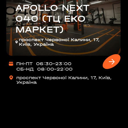
на, 02000
APOLLO NEXT
040 (ТЦ ЕКО
аїна
МАРКЕТ)
РЩАГІВКА»)
проспект Червоної Калини, 17,
Київ, Україна
ЕРЕМКИ)
ПН-ПТ
06:30-23:00
СБ-НД
08:00-22:00
R, МЕТРО
проспект Червоної Калини, 17, Київ,
Україна
000
 02000