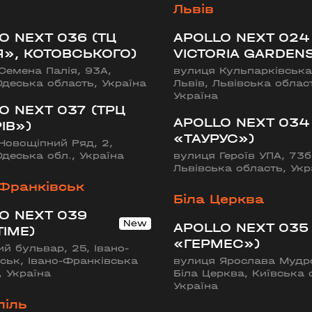
Львів
O NEXT 036 (ТЦ
APOLLO NEXT 024
Я», КОТОВСЬКОГО)
VICTORIA GARDENS
Семена Палія, 93А,
вулиця Кульпарківська
ИЙ ШЛЯХ»)
Одеська область, Україна
Львів, Львівська облас
ська область, Україна
Україна
O NEXT 037 (ТРЦ
APOLLO NEXT 034
ІВ»)
«ТАУРУС»)
Новощіпний Ряд, 2,
Одеська обл., Україна
вулиця Героїв УПА, 73б,
Львівська область, Укр
-Франківськ
Біла Церква
O NEXT 039
APOLLO NEXT 035
TIME)
«ГЕРМЕС»)
ий бульвар, 25, Івано-
ськ, Івано-Франківська
вулиця Ярослава Мудро
, Україна
Біла Церква, Київська 
Україна
піль