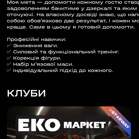
Моя мета — допомогти кожному гостю створит
ШЕ
задоволенням бачитиме у дзеркалі та яки
оточуючі. На власному досвіді знаю, що на
собою обов’язково дає результат, і кожен м
ВІДКРИТ
краще. Саме в цьому я готовий допомогти.
)
ROOFTOP.
Професійні навички:
✅ Зниження ваги.
Сб
LTIMALL»)
✅ Силовий та функціональний тренінг.
✅ Корекція фігури.
✅ Набір м’язової маси.
🌳
A)
✅ Індивідуальний підхід до кожного.
ЛЬНИЙ»,
КЛУБИ
на, 02000
зі
ИН»)