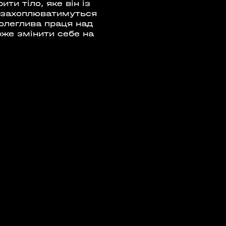
и тіло, яке він із
м захоплюватимуться
полеглива праця над
оже змінити себе на
Е ТРЕНУВАННЯ. YOGA
 EPISODE 1
08:00 - 10:00
23 Травня
Організатор:
 Аутдор-зони
APOLLO NEXT