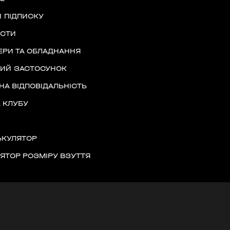
асть, Україна, 10002
 ПІДПИСКУ
ІСТИ
РИ ТА ОБЛАДНАННЯ
НИЙ ЗАСТОСУНОК
ано-Франківська
НА ВІДПОВІДАЛЬНІСТЬ
 КЛУБУ
ЬКУЛЯТОР
Київська область,
ЯТОР РОЗМІРУ ВЗУТТЯ
)
ласть, Україна