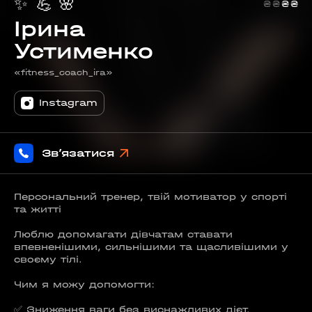
✨
💪
🌸
₴
₴
₴
₴
Ірина
Устименко
«fitness_coach_ira»
Instagram
Зв’язатися
Персональний тренер, твій мотиватор у спорті
та житті
Люблю допомагати дівчатам ставати
впевненішими, сильнішими та щасливішими у
своєму тілі.
Чим я можу допомогти:
✅ Зниження ваги без виснажливих дієт.