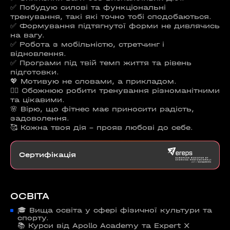
✅ Побудую силові та функціональні
тренування, такі які точно тобі сподобаються.
✅ Формування підтягнутої форми не дивлячись
на вагу.
✅ Робота з мобільністю, стретчинг і
відновлення.
✅ Програми під твій темп життя та рівень
підготовки.
💖 Мотивую не словами, а прикладом.
🏋‍♀️ Обожнюю робити тренування різноманітними
та цікавими.
🌸 Вірю, що фітнес має приносити радість,
задоволення.
🥰 Кожна твоя дія - прояв любові до себе.
Сертифікація
ОСВІТА
🎓 Вища освіта у сфері фізичної культури та
спорту.
📚 Курси від Apollo Academy та Expert X