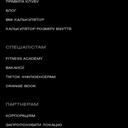
ПРАВИЛА КЛУБУ
БЛОГ
00
59
хв
сек
BMI КАЛЬКУЛЯТОР
КАЛЬКУЛЯТОР РОЗМІРУ ВЗУТТЯ
Наше право на життя, свободу та
творчість вибороли ті, хто свої життя —
віддав.
Ми пам’ятаємо.
СПЕЦІАЛІСТАМ
FITNESS ACADEMY
ВАКАНСІЇ
TIKTOK ІНФЛЮЕНСЕРАМ
ORANGE BOOK
ПАРТНЕРАМ
КОРПОРАЦІЯМ
ЗАПРОПОНУВАТИ ЛОКАЦІЮ