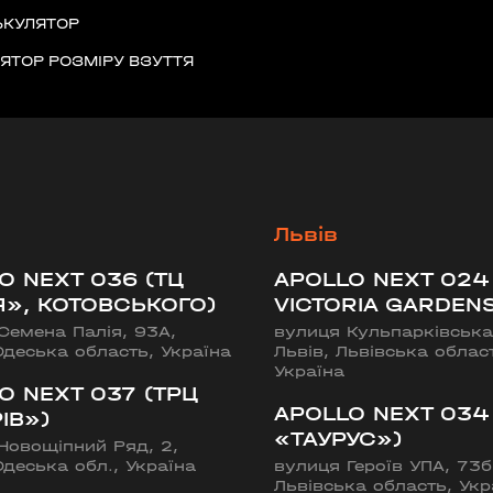
ЬКУЛЯТОР
ЯТОР РОЗМІРУ ВЗУТТЯ
ИЙ ШЛЯХ»)
ська область, Україна
Львів
O NEXT 036 (ТЦ
APOLLO NEXT 024
Я», КОТОВСЬКОГО)
VICTORIA GARDENS
Семена Палія, 93А,
вулиця Кульпарківська
Одеська область, Україна
Львів, Львівська облас
Україна
O NEXT 037 (ТРЦ
APOLLO NEXT 034
ІВ»)
«ТАУРУС»)
Новощіпний Ряд, 2,
Одеська обл., Україна
вулиця Героїв УПА, 73б,
Львівська область, Укр