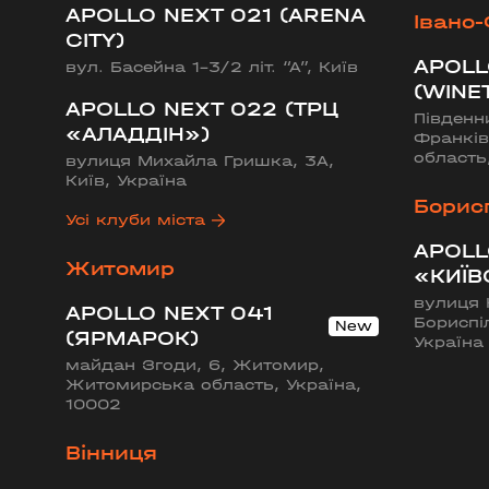
APOLLO NEXT 021 (ARENA
Івано
CITY)
APOLL
вул. Басейна 1-3/2 літ. “А”, Київ
(WINE
APOLLO NEXT 022 (ТРЦ
Південн
«АЛАДДІН»)
Франків
область
вулиця Михайла Гришка, 3А,
Київ, Україна
Борис
Усі клуби міста
APOLL
Житомир
«КИЇВ
вулиця 
APOLLO NEXT 041
Бориспі
(ЯРМАРОК)
Україна
майдан Згоди, 6, Житомир,
Житомирська область, Україна,
10002
Вінниця