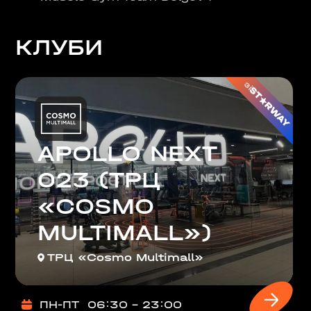
на, 02000
КЛУБИ
аїна
РЩАГІВКА»)
зі
ЕРЕМКИ)
APOLLO NEXT
023 (ТРЦ
R, МЕТРО
«COSMO
000
MULTIMALL»)
 02000
ТРЦ «Cosmo Multimall»
ПН-ПТ
06:30 - 23:00