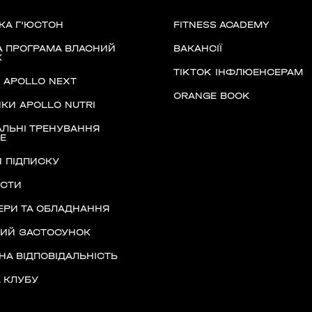
асть, Україна, 10002
КА Г'ЮСТОН
FITNESS ACADEMY
 ПРОГРАМА ВЛАСНИЙ
ВАКАНСІЇ
К
TIKTOK ІНФЛЮЕНСЕРАМ
Д APOLLO NEXT
ORANGE BOOK
ано-Франківська
КИ APOLLO NUTRI
ЛЬНІ ТРЕНУВАННЯ
Е
 ПІДПИСКУ
ІСТИ
Київська область,
РИ ТА ОБЛАДНАННЯ
НИЙ ЗАСТОСУНОК
НА ВІДПОВІДАЛЬНІСТЬ
 КЛУБУ
)
ласть, Україна