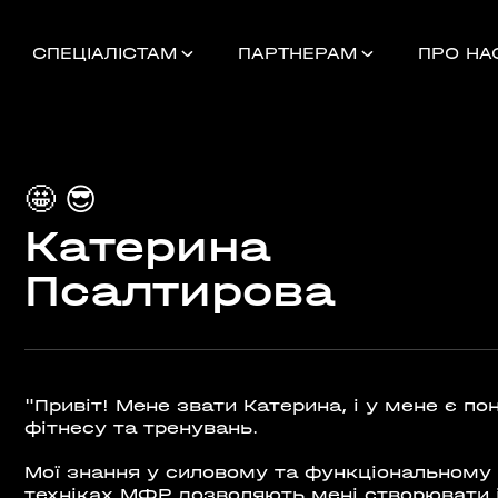
СПЕЦІАЛІСТАМ
ПАРТНЕРАМ
ПРО НА
🤩
😎
Катерина
Найближчі 
Псалтирова
УНОК
"Привіт! Мене звати Катерина, і у мене є пон
000
НДАМ, КОМАНДАМ
фітнесу та тренувань.
Мої знання у силовому та функціональному т
техніках МФР дозволяють мені створювати і