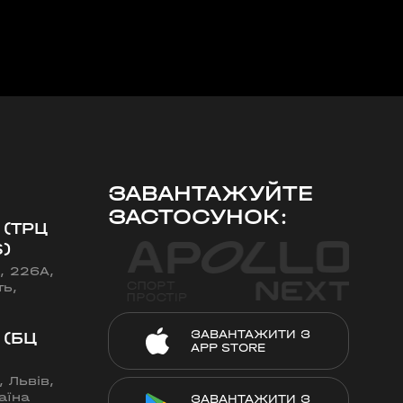
ЗАВАНТАЖУЙТЕ
ЗАСТОСУНОК:
 (ТРЦ
)
, 226А,
ть,
ЗАВАНТАЖИТИ З
 (БЦ
APP STORE
 Львів,
аїна
ЗАВАНТАЖИТИ З