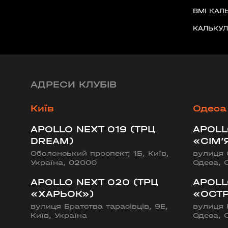
BMI КАЛ
КАЛЬКУЛ
Бориспіль
APOLLO NEXT 027 (ЦУМ «КИЇВСЬК
вулиця Київський шлях, 14ж, Бориспіль, Київ
АДРЕСИ КЛУБІВ
Київ
Одеса
APOLLO NEXT 019 (ТРЦ
APOLL
DREAM)
«СІМ’
Оболонський проспект, 1Б, Київ,
вулиця 
Україна, 02000
Одеса, 
APOLLO NEXT 020 (ТРЦ
APOLL
«ХАРЬОК»)
«ОСТР
вулиця Братства тарасівців, 9Е,
вулиця 
Київ, Україна
Одеса, 