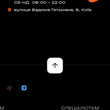
СБ-НД
08:00 - 22:00
ТОВСЬКОГО)
вулиця Вадима Гетьмана, 6, Київ
ласть, Україна
л., Україна
60 секунд пам’яті
О 9:00 ми зупиняємось
ARDENS)
ка область, Україна
00
59
асть, Україна
хв
сек
Наше право на життя, свободу
та творчість вибороли ті, хто
свої життя — віддав.
Ми пам’ятаємо.
ЯМ
СПЕЦІАЛІСТАМ