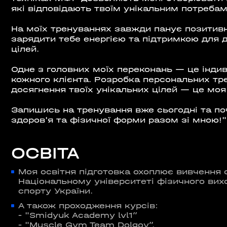
які відповідають твоїм унікальним потребам
ШЕ
На моїх тренуваннях завжди панує позитивн
зарядити тебе енергією та підтримкою для 
ВІДКРИТ
)
цілей.
ROOFTOP.
Одне з головних моїх переконань — це індив
Сб
LTIMALL»)
кожного клієнта. Розробка персональних тр
досягнення твоїх унікальних цілей — це моя
🌳
Запишись на тренування вже сьогодні та по
A)
здоров'я та фізичної форми разом зі мною!"
ЛЬНИЙ»,
ОСВІТА
на, 02000
Моя освітня підготовка охоплює вивчення 
Національному університеті фізичного вих
спорту України.
А також проходження курсів:
- "Smidyuk Academy lvl1”
ИН»)
- "Muscle Gym Team Dolgov”.