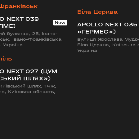
-Франківськ
Біла Церква
O NEXT 039
APOLLO NEXT 035
TIME)
«ГЕРМЕС»)
ий бульвар, 25, Івано-
ськ, Івано-Франківська
вулиця Ярослава Мудро
, Україна
Біла Церква, Київська 
Україна
піль
O NEXT 027 (ЦУМ
СЬКИЙ ШЛЯХ»)
Київський шлях, 14ж,
ль, Київська область,