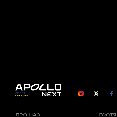
APOLLO NEXT 036 (ТЦ «СІМ’Я», КО
вулиця Семена Палія, 93А, Одеса, Одеська об
APOLLO NEXT 037 (ТРЦ «ОСТРІВ»)
вулиця Новощіпний Ряд, 2, Одеса, Одеська об
Львів
APOLLO NEXT 024 (ТРЦ VICTORIA G
вулиця Кульпарківська, 226А, Львів, Львівсь
APOLLO NEXT 034 (БЦ «ТАУРУС»)
вулиця Героїв УПА, 73б, Львів, Львівська обл
Житомир
APOLLO NEXT 041 (ЯРМАРОК)
ПРО НАС
ГОСТ