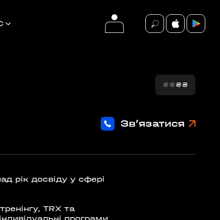
С
₴
₴
₴
₴
події
ВСІ ПОДІЇ
Зв’язатися
БЕЗКОШТОВНО
ад рік досвіду у сфері
ренінгу, TRX та
ндивідуальні програми,