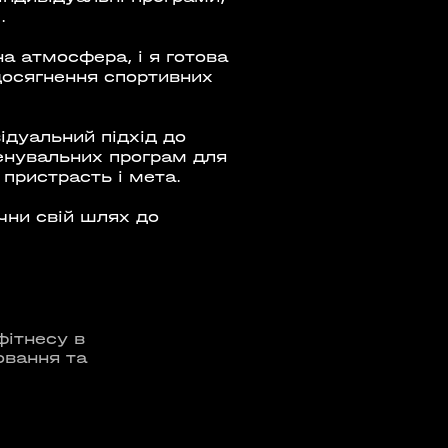
.
а атмосфера, і я готова
досягнення спортивних
Е ТРЕНУВАННЯ. YOGA
 EPISODE 1
ідуальний підхід до
08:00 - 10:00
23 Травня
енувальних програм для
 пристрасть і мета.
Організатор:
 Аутдор-зони
чни свій шлях до
APOLLO NEXT
фітнесу в
овання та