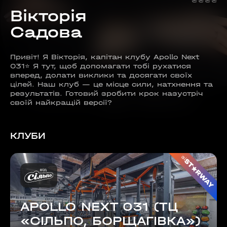
₴
₴
₴
₴
Вікторія
Садова
Привіт! Я Вікторія, капітан клубу Apollo Next
031⭐️ Я тут, щоб допомагати тобі рухатися
вперед, долати виклики та досягати своїх
цілей. Наш клуб — це місце сили, натхнення та
результатів. Готовий зробити крок назустріч
своїй найкращій версії?
КЛУБИ
зі
APOLLO NEXT 031 (ТЦ
«СІЛЬПО, БОРЩАГІВКА»)