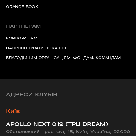
ORANGE BOOK
60 секунд пам’яті
О 9:00 ми зупиняємось
ПАРТНЕРАМ
КОРПОРАЦІЯМ
00
59
хв
сек
ЗАПРОПОНУВАТИ ЛОКАЦІЮ
БЛАГОДІЙНИМ ОРГАНІЗАЦІЯМ, ФОНДАМ, КОМАНДАМ
Наше право на життя, свободу та
творчість вибороли ті, хто свої життя —
віддав.
Ми пам’ятаємо.
АДРЕСИ КЛУБІВ
Київ
APOLLO NEXT 019 (ТРЦ DREAM)
Оболонський проспект, 1Б, Київ, Україна, 02000