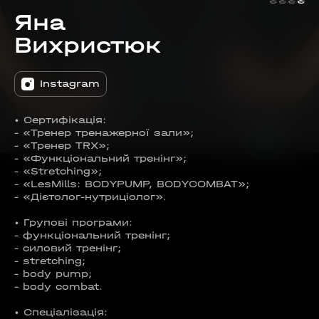
₴
₴
₴
₴
Яна
Вихристюк
Instagram
• Сертифікація:
- «Тренер тренажерної зали»;
- «Тренер TRX»;
- «Функціональний тренінг»;
- «Stretching»;
- «LesMills: BODYPUMP, BODYCOMBAT»;
- «Дієтолог-нутриціолог».
• Групові програми:
- функціональний тренінг;
- силовий тренінг;
- stretching;
- body pump;
- body combat.
• Спеціалізація: