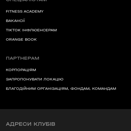
FITNESS ACADEMY
ВАКАНСІЇ
TIKTOK ІНФЛЮЕНСЕРАМ
60 секунд пам’яті
ORANGE BOOK
О 9:00 ми зупиняємось
00
59
ПАРТНЕРАМ
хв
сек
КОРПОРАЦІЯМ
Наше право на життя, свободу та
творчість вибороли ті, хто свої життя —
ЗАПРОПОНУВАТИ ЛОКАЦІЮ
віддав.
Ми пам’ятаємо.
БЛАГОДІЙНИМ ОРГАНІЗАЦІЯМ, ФОНДАМ, КОМАНДАМ
АДРЕСИ КЛУБІВ