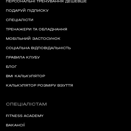
ПЕРСОНАЛЬНІ ТРЕНУВАННЯ ДЕШЕВШЕ
ПОДАРУЙ ПІДПИСКУ
СПЕЦІАЛІСТИ
ТРЕНАЖЕРИ ТА ОБЛАДНАННЯ
МОБІЛЬНИЙ ЗАСТОСУНОК
СОЦІАЛЬНА ВІДПОВІДАЛЬНІСТЬ
ПРАВИЛА КЛУБУ
БЛОГ
BMI КАЛЬКУЛЯТОР
60 секунд пам’яті
КАЛЬКУЛЯТОР РОЗМІРУ ВЗУТТЯ
О 9:00 ми зупиняємось
СПЕЦІАЛІСТАМ
00
59
хв
сек
FITNESS ACADEMY
ВАКАНСІЇ
Наше право на життя, свободу та
творчість вибороли ті, хто свої життя —