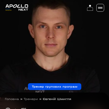
Тренер групових програм
Головна
»
Тренери
»
Євгеній Шмигля