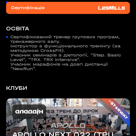
Сертифікація
ОСВІТА
Сертифікований тренер групових програм,
тренажерного залу.
Інструктор з функціонального тренінгу (за
методикою CrossFit).
Учасник семінарів з дієтології, “Step. Basic
Level”, “TRX. TRX Intensive”.
Учасник марафонів на довгі дистанції
“NewRun”.
КЛУБИ
зі
APOLLO NEXT 022 (ТРЦ