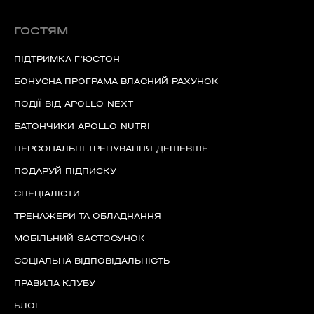
ГОСТЯМ
ПІДТРИМКА Г'ЮСТОН
БОНУСНА ПРОГРАМА ВЛАСНИЙ РАХУНОК
ПОДІЇ ВІД APOLLO NEXT
60 секунд пам’яті
БАТОНЧИКИ APOLLO NUTRI
О 9:00 ми зупиняємось
ПЕРСОНАЛЬНІ ТРЕНУВАННЯ ДЕШЕВШЕ
00
59
ПОДАРУЙ ПІДПИСКУ
хв
сек
СПЕЦІАЛІСТИ
ТРЕНАЖЕРИ ТА ОБЛАДНАННЯ
Наше право на життя, свободу та
творчість вибороли ті, хто свої життя —
віддав.
МОБІЛЬНИЙ ЗАСТОСУНОК
Ми пам’ятаємо.
СОЦІАЛЬНА ВІДПОВІДАЛЬНІСТЬ
ПРАВИЛА КЛУБУ
БЛОГ