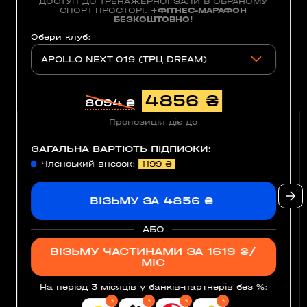
ДОСТУП ДО ТРЕНАЖЕРНОЇ ЗАЛИ В ОБРАНОМУ
СПОРТ ПРОСТОРІ.
+ФІТНЕС-МАРАФОН
БЕЗКОШТОВНО!
Обери клуб:
APOLLO NEXT 019 (ТРЦ DREAM)
4856 ₴
8094 ₴
Пропозиція діє до
ЗАГАЛЬНА ВАРТІСТЬ ПІДПИСКИ:
Членський внесок:
1199 ₴
ВІЗЬМУ ЗА 4856 ₴
АБО
ВІЗЬМУ ЧАСТИНАМИ ЗА 1619 ₴/
МІС
На період 3 місяців
у банків-партнерів без %
:
3
3
3
3