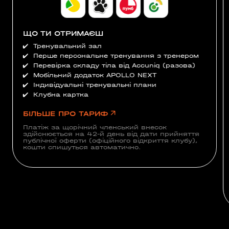
ЩО ТИ ОТРИМАЄШ
✔️
Тренувальний зал
✔️
Перше персональне тренування з тренером
✔️
Перевірка складу тіла від Accuniq (разова)
✔️
Мобільний додаток APOLLO NEXT
✔️
Індивідуальні тренувальні плани
✔️
Клубна картка
БІЛЬШЕ ПРО ТАРИФ
Платіж за щорічний членський внесок
здійснюється на 42-й день від дати прийняття
публічної оферти (офіційного відкриття клубу),
кошти спишуться автоматично.