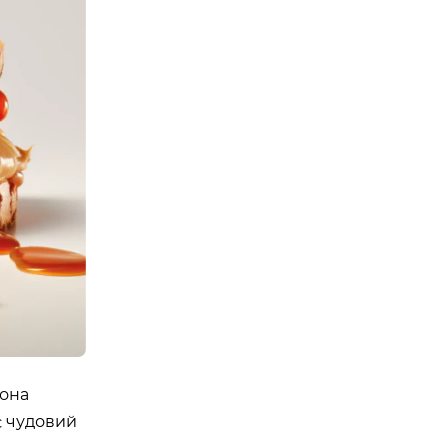
Е ТРЕНУВАННЯ. YOGA
 EPISODE 1
08:00 - 10:00
23 Травня
Організатор:
 Аутдор-зони
APOLLO NEXT
вона
є чудовий