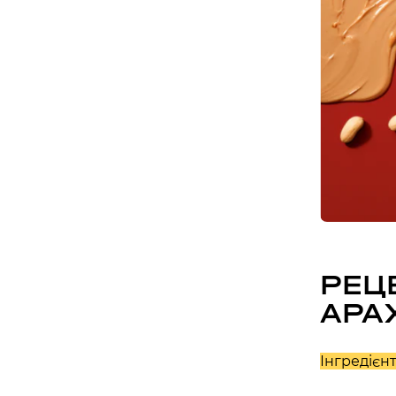
РЕЦ
АРА
Інгредієнт