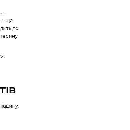
ion
и, що
одить до
стерину
и.
ТІВ
ніацину,
х