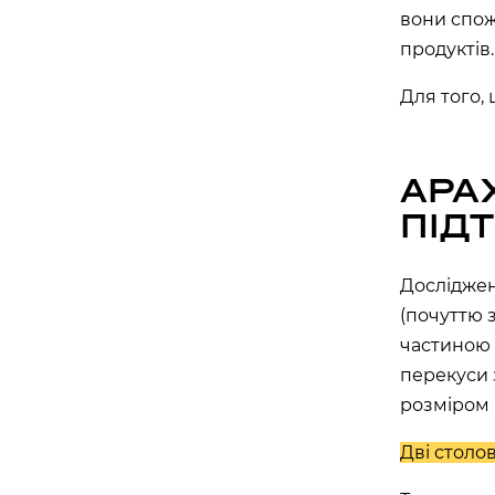
вони спож
продуктів.
Бориспіль
Для того, 
APOLLO NEXT 027 (ЦУМ «КИЇВСЬК
вулиця Київський шлях, 14ж, Бориспіль, Київ
АРА
ПІД
Дослідже
(почуттю 
частиною 
перекуси 
розміром 
Дві столов