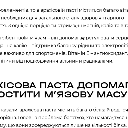
асть, Україна, 10002
елементів, то в арахісовій пасті міститься багато віта
 необхідних для загального стану здоров’я і гарного
я. З однією порцією ти отримаєш магній, калій та віт
трібен твоїм м’язам – він допомагає регулювати сер
ано-Франківська
дання калію – підтримка балансу рідини та електроліт
е важливо для спортсменів. Вітамін Е – антиоксидант
літини від пошкодження вільними радикалами.
ХІСОВА ПАСТА ДОПОМА
Київська область,
ОСТИТИ МʼЯЗОВУ МАСУ
60 секунд пам’яті
О 9:00 ми зупиняємось
казали, арахісова паста містить багато білка й водно
лорійна. Головна проблема багатьох, хто намагається
00
59
)
тому, що вони зосереджуються лише на кількості білка,
ласть, Україна