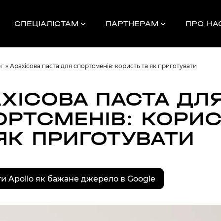
СПЕЦІАЛІСТАМ
ПАРТНЕРАМ
ПРО НА
ог
»
Арахісова паста для спортсменів: користь та як приготувати
АХІСОВА ПАСТА ДЛ
ОРТСМЕНІВ: КОРИС
Найближчі 
ЯК ПРИГОТУВАТИ
УНОК
и Apollo як бажане джерело в Google
000
НДАМ, КОМАНДАМ