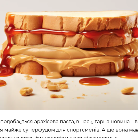
ШЕ
ВІДКРИТ
)
ROOFTOP.
Сб
LTIMALL»)
🌳
A)
ЛЬНИЙ»,
на, 02000
подобається арахісова паста, в нас є гарна новина – 
я майже суперфудом для спортсменів. А ще вона ма
ИН»)