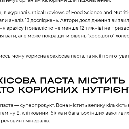
безпечує організм калоріями для підживлення.
на, 02000
і в журналі Critical Reviews of Food Science and Nutrit
вали
аналіз
13 досліджень. Автори дослідження виявил
аїна
я арахісу (тривалістю не менше 12 тижнів) не призв
РЩАГІВКА»)
я ваги, але може покращити рівень “хорошого” холе
ЕРЕМКИ)
сь, чому корисна арахісова паста, та як її приготуват
R, МЕТРО
ХІСОВА ПАСТА МІСТИТЬ
000
АТО КОРИСНИХ НУТРІЄН
паста — суперпродукт. Вона містить велику кількість 
 02000
ітаміну Е, клітковини, білка й багатьох інших важливи
речовин і мінералів.