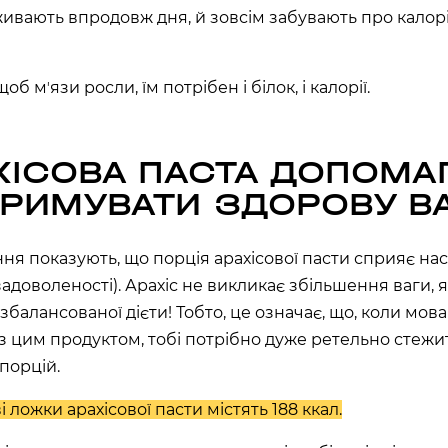
хв
сек
ивають впродовж дня, й зовсім забувають про калорі
Наше право на життя, свободу
та творчість вибороли ті, хто
щоб мʼязи росли, їм потрібен і білок, і калорії.
свої життя — віддав.
ИЙ ШЛЯХ»)
Ми пам’ятаємо.
ська область, Україна
ХІСОВА ПАСТА ДОПОМА
ТРИМУВАТИ ЗДОРОВУ В
ння
показують, що порція арахісової пасти сприяє н
задоволеності). Арахіс не викликає збільшення ваги, 
збалансованої дієти! Тобто, це означає, що, коли мов
з цим продуктом, тобі потрібно дуже ретельно стежи
порцій.
і ложки арахісової пасти містять 188 ккал.