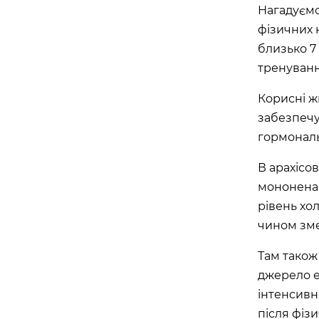
Нагадуємо
APOLLO NEXT 036 (ТЦ «СІМ’Я», КО
фізичних 
вулиця Семена Палія, 93А, Одеса, Одеська об
близько 7 
APOLLO NEXT 037 (ТРЦ «ОСТРІВ»)
тренуванн
вулиця Новощіпний Ряд, 2, Одеса, Одеська об
Корисні ж
забезпечу
Львів
гормонал
APOLLO NEXT 024 (ТРЦ VICTORIA G
В арахісов
вулиця Кульпарківська, 226А, Львів, Львівсь
мононенас
рівень хо
APOLLO NEXT 034 (БЦ «ТАУРУС»)
чином зм
вулиця Героїв УПА, 73б, Львів, Львівська обл
Там також 
Житомир
джерело ен
інтенсивн
APOLLO NEXT 041 (ЯРМАРОК)
після фіз