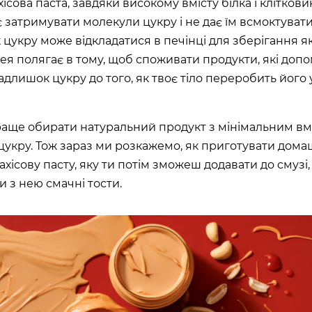
ісова паста, завдяки високому вмісту білка і кліткови
 затримувати молекули цукру і не дає їм всмоктувати
цукру може відкладатися в печінці для зберігання я
дея полягає в тому, щоб споживати продукти, які доп
адлишок цукру до того, як твоє тіло переробить його 
краще обирати натуральний продукт з мінімальним вм
цукру. Тож зараз ми розкажемо, як приготувати дом
ахісову пасту, яку ти потім зможеш додавати до смузі,
и з нею смачні тости.