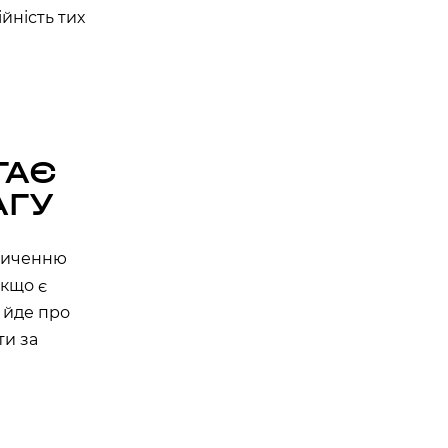
йність тих
ГАЄ
АГУ
асиченню
якщо є
а йде про
ти за