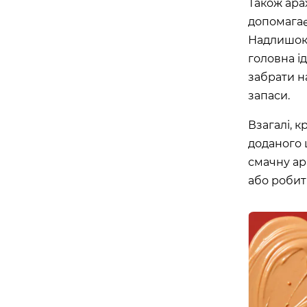
Також арах
допомагає
Надлишок 
головна і
забрати н
запаси.
Взагалі, 
доданого 
смачну ар
або робит