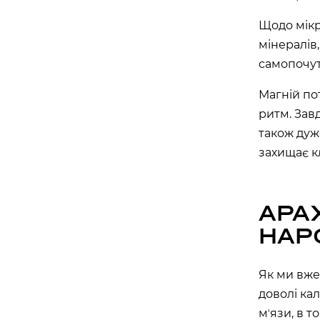
майдан Згоди, 6, Житомир, Житомирська обл
Щодо мікро
мінералів,
Івано-Франківськ
самопочутт
APOLLO NEXT 039 (WINETIME)
Магній по
Південний бульвар, 25, Івано-Франківськ, Ів
ритм. Зав
область, Україна
також дуж
захищає к
Біла Церква
APOLLO NEXT 035 (ТРЦ «ГЕРМЕС»)
АРА
вулиця Ярослава Мудрого, 40, Біла Церква, 
Україна
НАР
Вінниця
Як ми вже 
доволі ка
APOLLO NEXT 033 (ТЦ «МАГІГРАНД»
мʼязи, в 
вулиця Келецька, 78в, Вінниця, Вінницька об