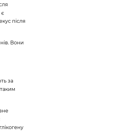
сля
 є
екус після
нів. Вони
ть за
 таким
овне
с
глікогену