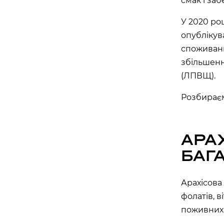
смак і за
вулиця Василя Липківського, 1 А, Київ, Украї
У 2020 роц
APOLLO NEXT 030 (ТЦ «МАГЕЛАН»)
опубліку
проспект Академіка Глушкова, 13Б, Київ, Укр
споживанн
APOLLO NEXT 031 (ТЦ «СІЛЬПО, БО
збільшенн
бульвар Миколи Руденка, 14М, Київ, Україна
(ЛПВЩ).
APOLLO NEXT 032 (ТЦ «СІЛЬПО», Т
Розбираємо
вулиця Самійла Кішки, 7, Київ, Україна
APOLLO NEXT 038 (ТЦ DOMA CENTE
АРА
“ДАРНИЦЯ”)
вулиця Будівельників, 40, Київ, Україна, 02
БАГ
APOLLO NEXT 040 (ТЦ ЕКО МАРКЕТ)
Арахісова 
проспект Червоної Калини, 17, Київ, Україна,
фолатів, в
поживних 
Одеса