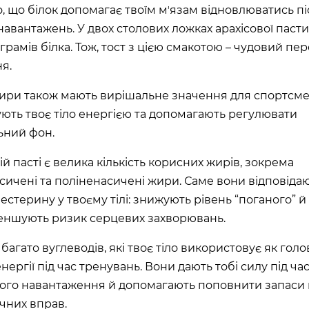
, що білок допомагає твоїм мʼязам відновлюватись пі
ТОВСЬКОГО)
навантажень. У двох столових ложках арахісової пасти
ласть, Україна
грамів білка. Тож, тост з цією смакотою – чудовий пер
я.
л., Україна
ири також мають вирішальне значення для спортсме
ють твоє тіло енергією та допомагають регулювати
ьний фон.
ARDENS)
ій пасті є велика кількість корисних жирів, зокрема
ка область, Україна
ичені та поліненасичені жири. Саме вони відповідаю
лестерину у твоєму тілі: знижують рівень “поганого” й
еншують ризик серцевих захворювань.
асть, Україна
багато вуглеводів, які твоє тіло використовує як гол
ергії під час тренувань. Вони дають тобі силу під ча
ого навантаження й допомагають поповнити запаси 
ичних вправ.