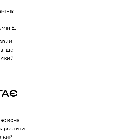
мінів і
амін Е.
цевий
ів, що
, який
ГАЄ
час вона
 наростити
 який