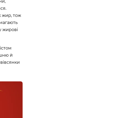
ни,
ся.
к жир, тож
омагають
у жирові
істом
ашню й
 вівсянки