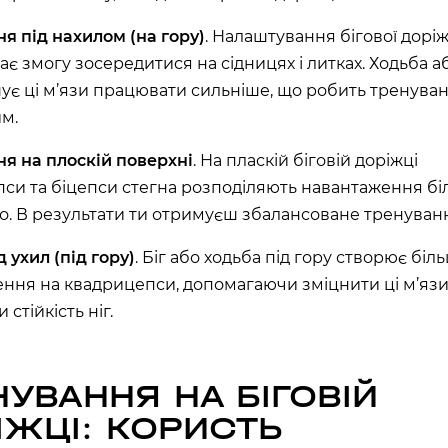
хв
сек
я під нахилом (на гору)
. Налаштування бігової доріж
є змогу зосередитися на сідницях і литках. Ходьба аб
Наше право на життя, свободу
та творчість вибороли ті, хто
ує ці м’язи працювати сильніше, що робить тренува
свої життя — віддав.
ИЙ ШЛЯХ»)
м.
Ми пам’ятаємо.
ська область, Україна
я на плоскій поверхні
. На пласкій біговій доріжці
си та біцепси стегна розподіляють навантаження б
о. В результати ти отримуєш збалансоване тренування
 ухил (під гору)
. Біг або ходьба під гору створює біл
ння на квадрицепси, допомагаючи зміцнити ці м’язи
стійкість ніг.
НУВАННЯ НА БІГОВІЙ
ІЖЦІ: КОРИСТЬ