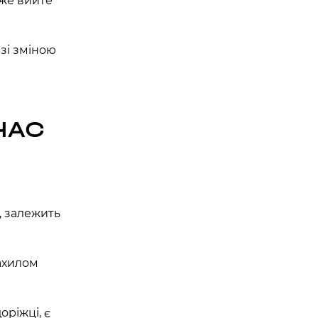
оже вийте
зі зміною
ЧАС
і, залежить
нахилом
оріжці, є