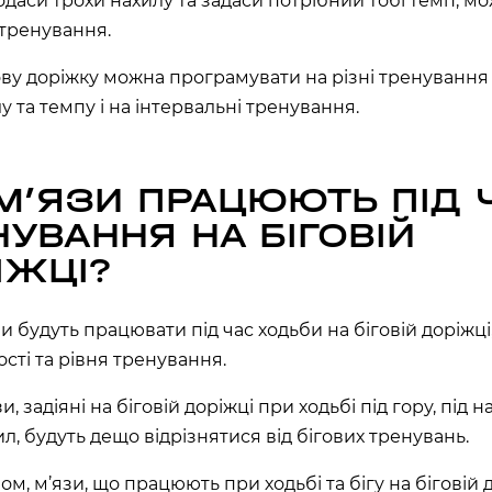
одаси трохи нахилу та задаси потрібний тобі темп, м
на, 02000
 тренування.
ову доріжку можна програмувати на різні тренування 
аїна
у та темпу і на інтервальні тренування.
РЩАГІВКА»)
 МʼЯЗИ ПРАЦЮЮТЬ ПІД 
ЕРЕМКИ)
НУВАННЯ НА БІГОВІЙ
ІЖЦІ?
R, МЕТРО
язи будуть працювати під час ходьби на біговій доріжц
000
ості та рівня тренування.
 02000
зи, задіяні на біговій доріжці при ходьбі під гору, під 
ил, будуть дещо відрізнятися від бігових тренувань.
м, м’язи, що працюють при ходьбі та бігу на біговій д