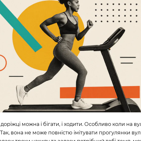
ШЕ
ВІДКРИТ
)
ROOFTOP.
Сб
LTIMALL»)
🌳
A)
ЛЬНИЙ»,
на, 02000
 доріжці можна і бігати, і ходити. Особливо коли на ву
 Так, вона не може повністю імітувати прогулянки ву
ИН»)