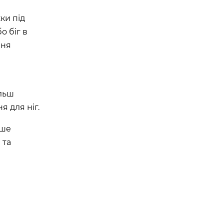
ки під
о біг в
ння
ільш
 для ніг.
ьше
 та