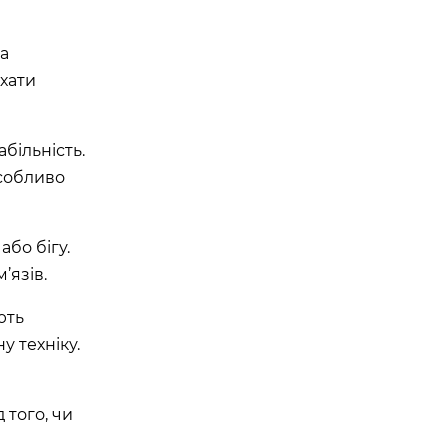
та
ухати
більність.
особливо
або бігу.
’язів.
ють
у техніку.
 того, чи