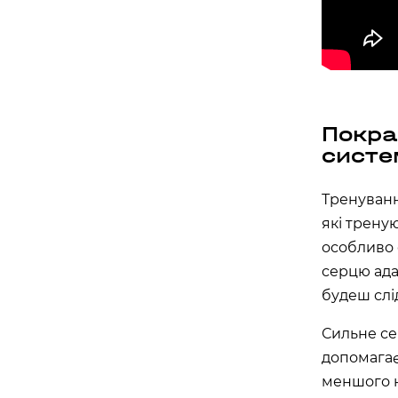
Покра
систе
Тренування
які трену
особливо 
серцю ада
будеш слі
Сильне се
допомагає
меншого 