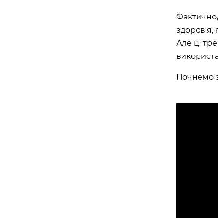
Фактично,
здоровʼя, 
Але ці тр
використа
Почнемо з