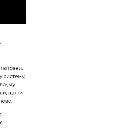
ї
ні вправи,
у систему,
твоєму
ви, що ти
пово.
о
ає