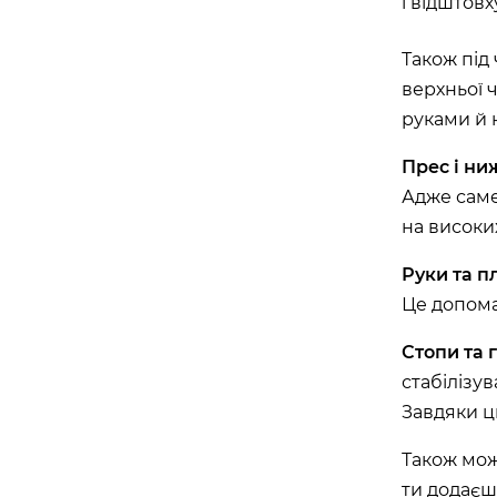
і відштов
майдан Згоди, 6, Житомир, Житомирська обл
Також під
Івано-Франківськ
верхньої ч
руками й 
APOLLO NEXT 039 (WINETIME)
Південний бульвар, 25, Івано-Франківськ, Ів
Прес і ни
область, Україна
Адже саме
на високи
Біла Церква
Руки та п
APOLLO NEXT 035 (ТРЦ «ГЕРМЕС»)
Це допома
вулиця Ярослава Мудрого, 40, Біла Церква, 
Україна
Стопи та 
стабілізу
Завдяки ц
Вінниця
Також мож
APOLLO NEXT 033 (ТЦ «МАГІГРАНД»
ти додаєш 
вулиця Келецька, 78в, Вінниця, Вінницька об