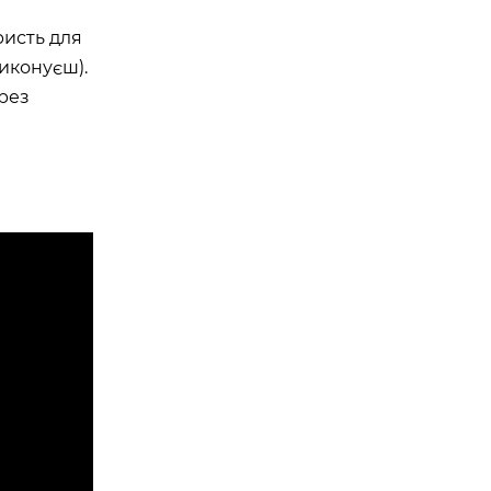
ристь для
виконуєш).
ерез