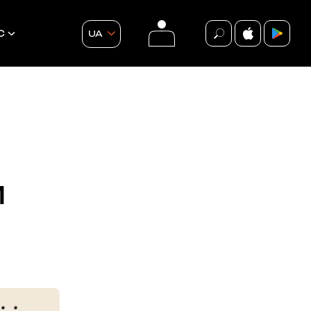
С
UA
події
ВСІ ПОДІЇ
И
БЕЗКОШТОВНО