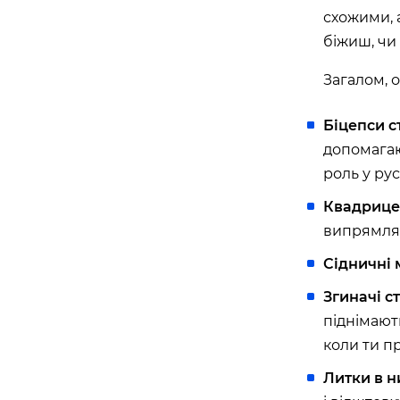
схожими, 
APOLLO NEXT 036 (ТЦ «СІМ’Я», КО
біжиш, чи 
вулиця Семена Палія, 93А, Одеса, Одеська об
Загалом, о
APOLLO NEXT 037 (ТРЦ «ОСТРІВ»)
вулиця Новощіпний Ряд, 2, Одеса, Одеська об
Біцепси с
допомагаю
Львів
роль у рус
APOLLO NEXT 024 (ТРЦ VICTORIA G
Квадрице
вулиця Кульпарківська, 226А, Львів, Львівсь
випрямляю
APOLLO NEXT 034 (БЦ «ТАУРУС»)
Сідничні 
вулиця Героїв УПА, 73б, Львів, Львівська обл
Згиначі с
піднімают
Житомир
коли ти п
Литки в н
APOLLO NEXT 041 (ЯРМАРОК)