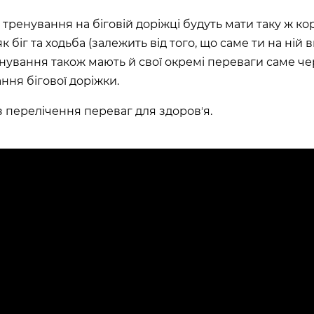
 тренування на біговій доріжці будуть мати таку ж ко
як біг та ходьба (залежить від того, що саме ти на ній 
енування також мають й свої окремі переваги саме ч
ння бігової доріжки.
 перелічення переваг для здоровʼя.