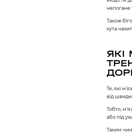
якщо ти д
вулиця Василя Липківського, 1 А, Київ, Украї
непогане
APOLLO NEXT 030 (ТЦ «МАГЕЛАН»)
Також біг
проспект Академіка Глушкова, 13Б, Київ, Укр
кута нахил
APOLLO NEXT 031 (ТЦ «СІЛЬПО, БО
бульвар Миколи Руденка, 14М, Київ, Україна
ЯКІ
APOLLO NEXT 032 (ТЦ «СІЛЬПО», Т
ТРЕ
вулиця Самійла Кішки, 7, Київ, Україна
ДОР
APOLLO NEXT 038 (ТЦ DOMA CENTE
“ДАРНИЦЯ”)
Те, які м’
вулиця Будівельників, 40, Київ, Україна, 02
від швидк
APOLLO NEXT 040 (ТЦ ЕКО МАРКЕТ)
проспект Червоної Калини, 17, Київ, Україна,
Тобто, м’я
або під ух
Одеса
Таким чино