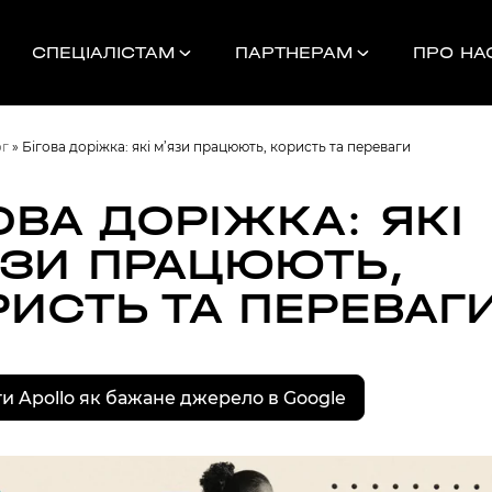
СПЕЦІАЛІСТАМ
ПАРТНЕРАМ
ПРО НА
ог
»
Бігова доріжка: які м’язи працюють, користь та переваги
ОВА ДОРІЖКА: ЯКІ
ЯЗИ ПРАЦЮЮТЬ,
Найближчі 
РИСТЬ ТА ПЕРЕВАГ
УНОК
и Apollo як бажане джерело в Google
000
НДАМ, КОМАНДАМ