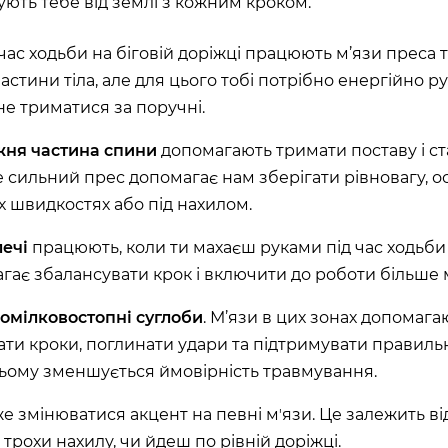
хують тебе від землі з кожним кроком.
асть, Україна, 10002
 час ходьби на біговій доріжці працюють м’язи преса 
астини тіла, але для цього тобі потрібно енергійно р
не триматися за поручні.
ано-Франківська
жня частина спини
допомагають тримати поставу і ста
 сильний прес допомагає нам зберігати рівновагу, 
х швидкостях або під нахилом.
лечі
працюють, коли ти махаєш руками під час ходьби 
гає збалансувати крок і включити до роботи більше м
Київська область,
гомілковостопні суглоби
. М’язи в цих зонах допомага
60 секунд пам’яті
вати кроки, поглинати удари та підтримувати правильн
О 9:00 ми зупиняємось
ьому зменшується ймовірність травмування.
00
59
е змінюватися акцент на певні мʼязи. Це залежить від
)
трохи нахилу, чи йдеш по рівній доріжці.
ласть, Україна