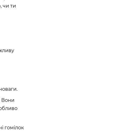
, чи ти
ажливу
новаги.
. Вони
собливо
ні гомілок