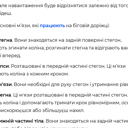
але навантаження буде відрізнятися залежно від того
ТОВСЬКОГО)
ідеш.
ласть, Україна
сновні м’язи, які
працюють
на біговій доріжці:
л., Україна
тегна
. ​​Вони знаходяться на задній поверхні стегон,
ть згинати коліна, розгинати стегна та відіграють в
і вперед.
ARDENS)
пси
. Розташовані в передній частині стегон. Ці м’язи
ка область, Україна
ть коліна з кожним кроком.
м’язи
. Вони необхідні для руху стегон і утримання рів
асть, Україна
тегна
. Ці мʼязи розташовані в передній частині стегон
ь коліна і допомагають тримати крок рівномірним, о
рискорюєшся або збільшуєш нахил.
ижній частині тіла
. Вони знаходяться на задній части