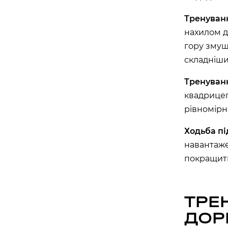
Тренуванн
Бориспіль
нахилом да
гору змуш
APOLLO NEXT 027 (ЦУМ «КИЇВСЬК
складніши
вулиця Київський шлях, 14ж, Бориспіль, Київ
Тренуванн
квадрицеп
рівномірн
Ходьба під
навантаже
покращити 
ТРЕ
ДОР