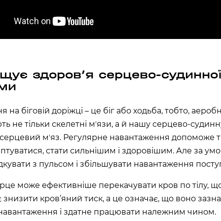
щує здоровʼя серцево-судинно
ми
 на біговій доріжці – це біг або ходьба, тобто, аероб
ють не тільки скелетні мʼязи, а й нашу серцево-судинн
серцевий мʼяз. Регулярне навантаження допоможе 
птуватися, стати сильнішим і здоровішим. Але за умо
дкувати з пульсом і збільшувати навантаження посту
рце може ефективніше перекачувати кров по тілу, щ
 знизити кров’яний тиск, а це означає, що воно зазн
навантаження і здатне працювати належним чином.