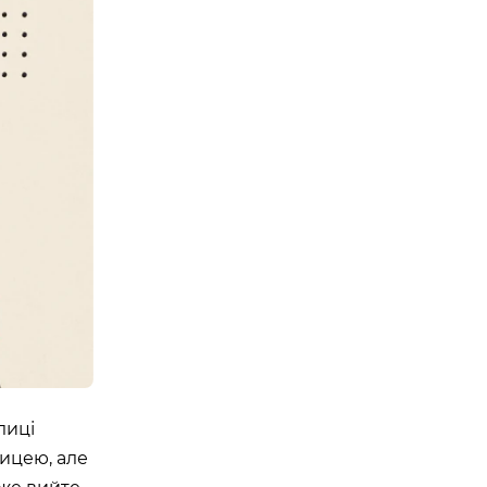
Е ТРЕНУВАННЯ. YOGA
 EPISODE 1
08:00 - 10:00
23 Травня
Організатор:
 Аутдор-зони
APOLLO NEXT
лиці
лицею, але