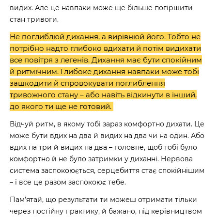
видих. Але це навпаки може ще більше погіршити
стан тривоги.
Не поглиблюй дихання, а вирівнюй його. Тобто не
потрібно надто глибоко вдихати й потім видихати
все повітря з легенів. Дихання має бути спокійним
й ритмічним. Глибоке дихання навпаки може тобі
зашкодити й спровокувати поглиблення
тривожного стану – або навіть відкинути в інший,
до якого ти ще не готовий.
Відчуй ритм, в якому тобі зараз комфортно дихати. Це
може бути вдих на два й видих на два чи на один. Або
вдих на три й видих на два – головне, щоб тобі було
комфортно й не було затримки у диханні. Нервова
система заспокоюється, серцебиття стає спокійнішим
– і все це разом заспокоює тебе.
Пам’ятай, що результати ти можеш отримати тільки
через постійну практику, й бажано, під керівництвом