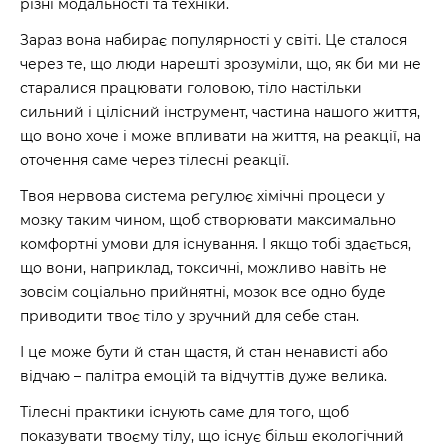
різні модальності та техніки.
Зараз вона набирає популярності у світі. Це сталося
через те, що люди нарешті зрозуміли, що, як би ми не
старалися працювати головою, тіло настільки
сильний і цілісний інструмент, частина нашого життя,
що воно хоче і може впливати на життя, на реакції, на
оточення саме через тілесні реакції.
Твоя нервова система регулює хімічні процеси у
мозку таким чином, щоб створювати максимально
комфортні умови для існування. І якщо тобі здається,
що вони, наприклад, токсичні, можливо навіть не
зовсім соціально прийнятні, мозок все одно буде
приводити твоє тіло у зручний для себе стан.
І це може бути й стан щастя, й стан ненависті або
відчаю – палітра емоцій та відчуттів дуже велика.
Тілесні практики існують саме для того, щоб
показувати твоєму тілу, що існує більш екологічний