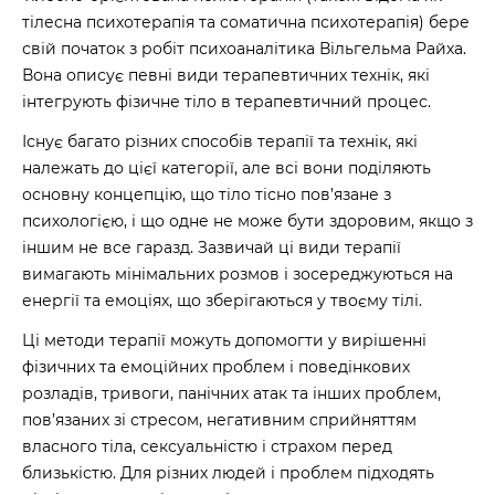
тілесна психотерапія та соматична психотерапія) бере
свій початок з робіт психоаналітика Вільгельма Райха.
Вона описує певні види терапевтичних технік, які
інтегрують фізичне тіло в терапевтичний процес.
Існує багато різних способів терапії та технік, які
належать до цієї категорії, але всі вони поділяють
основну концепцію, що тіло тісно пов’язане з
психологією, і що одне не може бути здоровим, якщо з
іншим не все гаразд. Зазвичай ці види терапії
вимагають мінімальних розмов і зосереджуються на
енергії та емоціях, що зберігаються у твоєму тілі.
Ці методи терапії можуть допомогти у вирішенні
фізичних та емоційних проблем і поведінкових
розладів, тривоги, панічних атак та інших проблем,
пов’язаних зі стресом, негативним сприйняттям
власного тіла, сексуальністю і страхом перед
близькістю. Для різних людей і проблем підходять