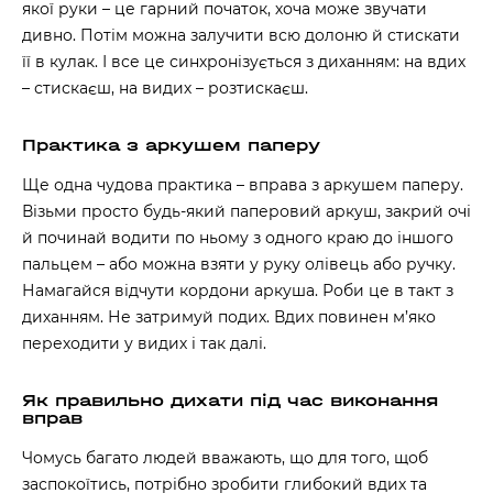
якої руки – це гарний початок, хоча може звучати
дивно. Потім можна залучити всю долоню й стискати
її в кулак. І все це синхронізується з диханням: на вдих
– стискаєш, на видих – розтискаєш.
Практика з аркушем паперу
Ще одна чудова практика – вправа з аркушем паперу.
Візьми просто будь-який паперовий аркуш, закрий очі
й починай водити по ньому з одного краю до іншого
пальцем – або можна взяти у руку олівець або ручку.
Намагайся відчути кордони аркуша. Роби це в такт з
диханням. Не затримуй подих. Вдих повинен м’яко
переходити у видих і так далі.
Як правильно дихати під час виконання
вправ
Чомусь багато людей вважають, що для того, щоб
заспокоїтись, потрібно зробити глибокий вдих та