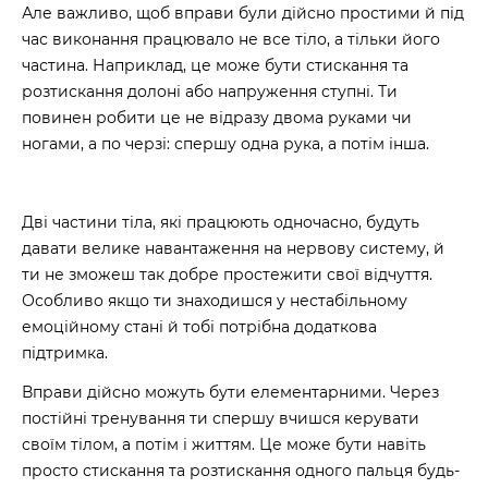
Але важливо, щоб вправи були дійсно простими й під
час виконання працювало не все тіло, а тільки його
частина. Наприклад, це може бути стискання та
розтискання долоні або напруження ступні. Ти
повинен робити це не відразу двома руками чи
ногами, а по черзі: спершу одна рука, а потім інша.
Дві частини тіла, які працюють одночасно, будуть
давати велике навантаження на нервову систему, й
ти не зможеш так добре простежити свої відчуття.
Особливо якщо ти знаходишся у нестабільному
емоційному стані й тобі потрібна додаткова
підтримка.
Вправи дійсно можуть бути елементарними. Через
постійні тренування ти спершу вчишся керувати
своїм тілом, а потім і життям. Це може бути навіть
просто стискання та розтискання одного пальця будь-