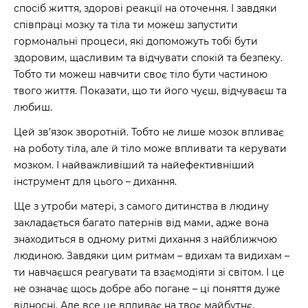
спосіб життя, здорові реакції на оточення. І завдяки
співпраці мозку та тіла ти можеш запустити
гормональні процеси, які допоможуть тобі бути
здоровим, щасливим та відчувати спокій та безпеку.
Тобто ти можеш навчити своє тіло бути частиною
твого життя. Показати, що ти його чуєш, відчуваєш та
любиш.
Цей зв’язок зворотній. Тобто не лише мозок впливає
на роботу тіла, але й тіло може впливати та керувати
мозком. І найважливіший та найефективніший
інструмент для цього – дихання.
Ще з утроби матері, з самого дитинства в людину
закладається багато патернів від мами, адже вона
знаходиться в одному ритмі дихання з найближчою
людиною. Завдяки цим ритмам – вдихам та видихам –
ти навчаєшся реагувати та взаємодіяти зі світом. І це
не означає щось добре або погане – ці поняття дуже
відносні. Але все це впливає на твоє майбутнє.