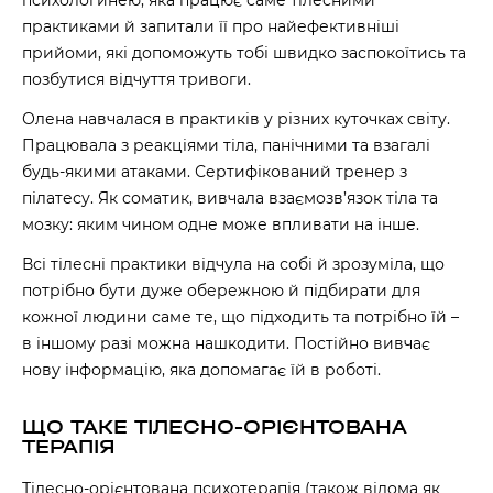
психологинею, яка працює саме тілесними
практиками й запитали її про найефективніші
прийоми, які допоможуть тобі швидко заспокоїтись та
позбутися відчуття тривоги.
Олена навчалася в практиків у різних куточках світу.
Працювала з реакціями тіла, панічними та взагалі
будь-якими атаками. Сертифікований тренер з
пілатесу. Як соматик, вивчала взаємозв’язок тіла та
мозку: яким чином одне може впливати на інше.
Всі тілесні практики відчула на собі й зрозуміла, що
потрібно бути дуже обережною й підбирати для
кожної людини саме те, що підходить та потрібно їй –
в іншому разі можна нашкодити. Постійно вивчає
нову інформацію, яка допомагає їй в роботі.
ЩО ТАКЕ ТІЛЕСНО-ОРІЄНТОВАНА
ТЕРАПІЯ
Тілесно-орієнтована психотерапія (також відома як