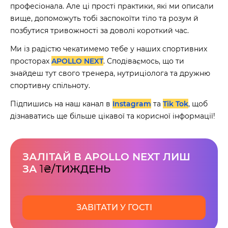
професіонала. Але ці прості практики, які ми описали
вище, допоможуть тобі заспокоїти тіло та розум й
позбутися тривожності за доволі короткий час.
Ми із радістю чекатимемо тебе у наших спортивних
просторах
APOLLO NEXT
. Сподіваємось, що ти
знайдеш тут свого тренера, нутриціолога та дружню
спортивну спільноту.
Підпишись на наш канал в
Instagram
та
Tik Tok
, щоб
дізнаватись ще більше цікавої та корисної інформації!
ЗАЛІТАЙ В APOLLO NEXT ЛИШ
ЗА
1
₴/ТИЖДЕНЬ
ЗАВІТАТИ У ГОСТІ