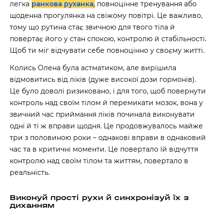
легка
ранкова руханка
,
повноцінне тренування або
щоденна прогулянка на свіжому повітрі. Це важливо,
тому що рутина стає звичною для твого тіла й
повертає його у стан спокою, контролю й стабільності.
Щоб ти міг відчувати себе повноцінно у своєму житті.
Колись Олена була астматиком, але вирішила
відмовитись від ліків (дуже високої дози гормонів).
Це було доволі ризиковано, і для того, щоб повернути
контроль над своїм тілом й перемикати мозок, вона у
звичний час приймання ліків починала виконувати
одні й ті ж вправи щодня. Це продовжувалось майже
три з половиною роки – однакові вправи в однаковий
час та в критичні моменти. Це повертало їй відчуття
контролю над своїм тілом та життям, повертало в
реальність.
Виконуй прості рухи й синхронізуй їх з
диханням