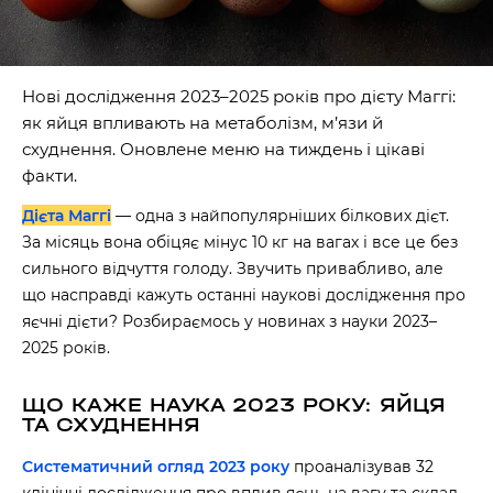
Нові дослідження 2023–2025 років про дієту Маггі:
як яйця впливають на метаболізм, м’язи й
схуднення. Оновлене меню на тиждень і цікаві
факти.
Дієта Маггі
— одна з найпопулярніших білкових дієт.
За місяць вона обіцяє мінус 10 кг на вагах і все це без
сильного відчуття голоду. Звучить привабливо, але
що насправді кажуть останні наукові дослідження про
яєчні дієти? Розбираємось у новинах з науки 2023–
2025 років.
ЩО КАЖЕ НАУКА 2023 РОКУ: ЯЙЦЯ
ТА СХУДНЕННЯ
Систематичний огляд 2023 року
проаналізував 32