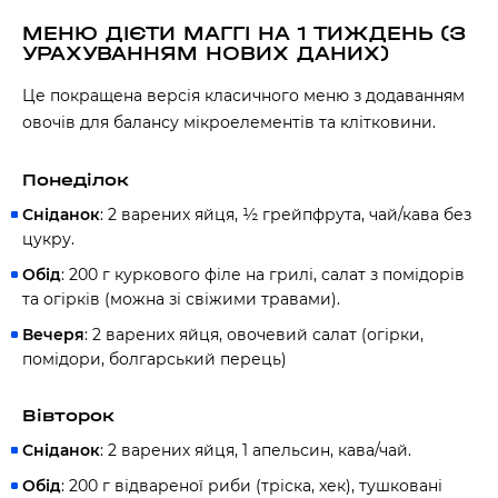
МЕНЮ ДІЄТИ МАГГІ НА 1 ТИЖДЕНЬ (З
УРАХУВАННЯМ НОВИХ ДАНИХ)
Це покращена версія класичного меню з додаванням
овочів для балансу мікроелементів та клітковини.
Понеділок
Сніданок
: 2 варених яйця, ½ грейпфрута, чай/кава без
цукру.
Обід
: 200 г куркового філе на грилі, салат з помідорів
та огірків (можна зі свіжими травами).
Вечеря
: 2 варених яйця, овочевий салат (огірки,
помідори, болгарський перець)
Вівторок
Сніданок
: 2 варених яйця, 1 апельсин, кава/чай.
Обід
: 200 г відвареної риби (тріска, хек), тушковані