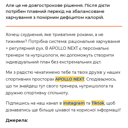
Але це не довгострокове рішення. Після дієти
потрібен плавний перехід на збалансоване
харчування з помірним дефіцитом калорій.
Хочеш схуднення, яке триватиме роками, а не
тижнями? Потрібна система: раціональне харчування
+ регулярний рух. В APOLLO NEXT є персональні
тренери та нутріціологи, які допоможуть створити
індивідуальний план без екстремальних дієт.
Ми з радістю чекатимемо тебе та твоїх друзів у наших
спортивних просторах
APOLLO NEXT
. Сподіваємось,
що ти знайдеш тут свого тренера, нутриціолога та
дружню спортивну спільноту.
Підпишись на наш канал в
Instagram
та
Tiktok
, щоб
дізнаватись ще більше цікавої та корисної інформації!
Джерела: