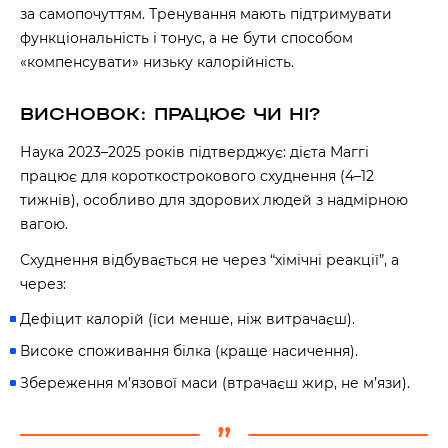
за самопочуттям. Тренування мають підтримувати
60 секунд пам’яті
функціональність і тонус, а не бути способом
О 9:00 ми зупиняємось
«компенсувати» низьку калорійність.
00
59
ВИСНОВОК: ПРАЦЮЄ ЧИ НІ?
хв
сек
Наука 2023–2025 років підтверджує: дієта Маггі
працює для короткострокового схуднення (4–12
Наше право на життя, свободу та
творчість вибороли ті, хто свої життя —
тижнів), особливо для здорових людей з надмірною
віддав.
вагою.
Ми пам’ятаємо.
Схуднення відбувається не через “хімічні реакції”, а
через:
Дефіцит калорій (їси менше, ніж витрачаєш).
Високе споживання білка (краще насичення).
Збереження м’язової маси (втрачаєш жир, не м’язи).