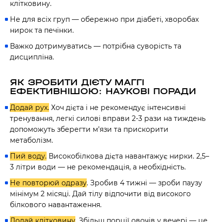
клітковину.
Не для всіх груп — обережно при діабеті, хворобах
нирок та печінки.
Важко дотримуватись — потрібна суворість та
дисципліна.
ЯК ЗРОБИТИ ДІЄТУ МАГГІ
ЕФЕКТИВНІШОЮ: НАУКОВІ ПОРАДИ
Додай рух.
Хоч дієта і не рекомендує інтенсивні
тренування, легкі силові вправи 2-3 рази на тиждень
допоможуть зберегти м’язи та прискорити
метаболізм.
Пий воду.
Високобілкова дієта навантажує нирки. 2,5–
3 літри води — не рекомендація, а необхідність.
Не повторюй одразу
. Зробив 4 тижні — зроби паузу
мінімум 2 місяці. Дай тілу відпочити від високого
білкового навантаження.
Додай клітковину
. Збільш порції овочів у вечері — це