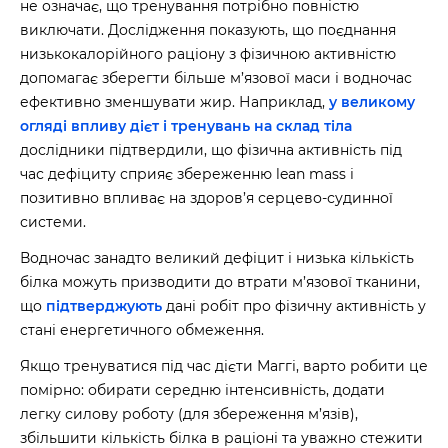
не означає, що тренування потрібно повністю
виключати. Дослідження показують, що поєднання
низькокалорійного раціону з фізичною активністю
допомагає зберегти більше м’язової маси і водночас
ефективно зменшувати жир. Наприклад,
у великому
огляді впливу дієт і тренувань на склад тіла
дослідники підтвердили, що фізична активність під
час дефіциту сприяє збереженню lean mass і
позитивно впливає на здоров’я серцево-судинної
системи.
Водночас занадто великий дефіцит і низька кількість
білка можуть призводити до втрати м’язової тканини,
що
підтверджують
дані робіт про фізичну активність у
стані енергетичного обмеження.
Якщо тренуватися під час дієти Маггі, варто робити це
помірно: обирати середню інтенсивність, додати
легку силову роботу (для збереження м’язів),
збільшити кількість білка в раціоні та уважно стежити