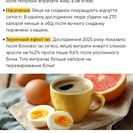
коли потрібно втрачати жир, а не м’язи.
Насичення
. Яйця на сніданок покращують відчуття
ситості. В одному дослідженні люди з’їдали на 270
калорій менше в обід після яєчного сніданку
порівняно з кашею.
Термічний ефект їжі
. Дослідження 2025 року показало:
після білкової їжі (м’ясо, яйця) витрати енергії спокою
зросли на 14,2% проти лише 9,6% після рослинного
білка. Тіло витрачає більше калорій на
переварювання білка!