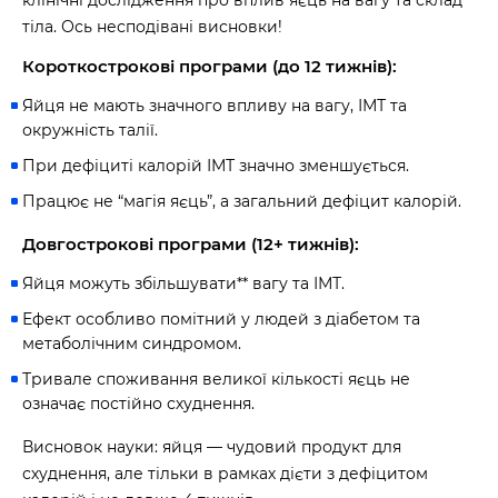
клінічні дослідження про вплив яєць на вагу та склад
тіла. Ось несподівані висновки!
Короткострокові програми (до 12 тижнів):
Яйця не мають значного впливу на вагу, ІМТ та
окружність талії.
При дефіциті калорій ІМТ значно зменшується.
Працює не “магія яєць”, а загальний дефіцит калорій.
Довгострокові програми (12+ тижнів):
Яйця можуть збільшувати** вагу та ІМТ.
Ефект особливо помітний у людей з діабетом та
метаболічним синдромом.
Тривале споживання великої кількості яєць не
означає постійно схуднення.
Висновок науки: яйця — чудовий продукт для
схуднення, але тільки в рамках дієти з дефіцитом