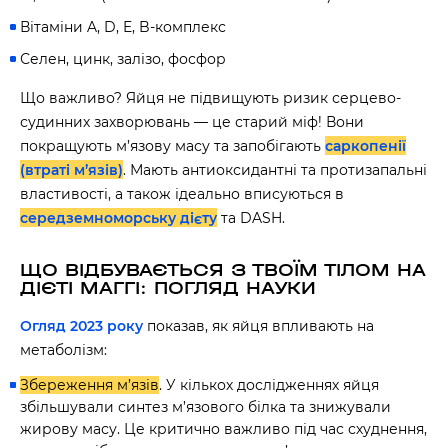
Вітаміни A, D, E, B-комплекс
Селен, цинк, залізо, фосфор
Що важливо? Яйця не підвищують ризик серцево-
судинних захворювань — це старий міф! Вони
покращують м’язову масу та запобігають
саркопенії
(втраті м’язів)
. Мають антиоксидантні та протизапальні
властивості, а також ідеально вписуються в
середземноморську дієту
та DASH.
ЩО ВІДБУВАЄТЬСЯ З ТВОЇМ ТІЛОМ НА
ДІЄТІ МАГГІ: ПОГЛЯД НАУКИ
Огляд 2023 року
показав, як яйця впливають на
метаболізм:
Збереження м’язів
. У кількох дослідженнях яйця
збільшували синтез м’язового білка та знижували
жирову масу. Це критично важливо під час схуднення,