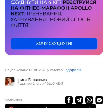
СХУДНУТИ НА 4 КГ?
РЕЄСТРУЙСЯ
НА ФІТНЕС-МАРАФОН APOLLO
NEXT:
ТРЕНУВАННЯ,
ХАРЧУВАННЯ І НОВИЙ СПОСІБ
ЖИТТЯ!
ХОЧУ СХУДНУТИ!
здоров'я
Опубліковано 06.08.2026 у категорії
Ірина Баранська
Редактор блогу APOLLO NEXT
Поділитися: