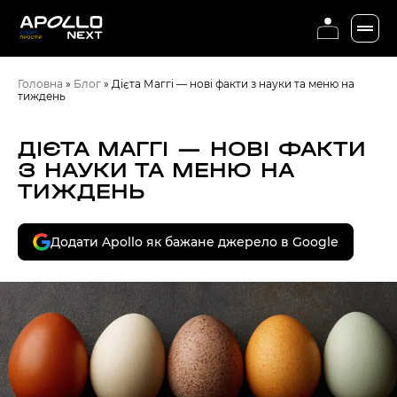
Головна
»
Блог
»
Дієта Маггі — нові факти з науки та меню на
тиждень
ДІЄТА МАГГІ — НОВІ ФАКТИ
З НАУКИ ТА МЕНЮ НА
ТИЖДЕНЬ
Додати Apollo як бажане джерело в Google