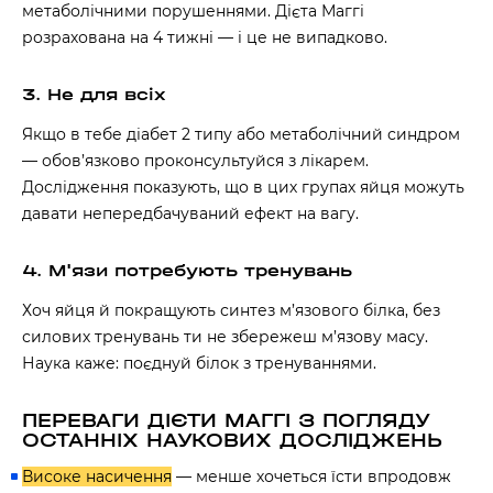
метаболічними порушеннями. Дієта Маггі
розрахована на 4 тижні — і це не випадково.
3. Не для всіх
Якщо в тебе діабет 2 типу або метаболічний синдром
— обов’язково проконсультуйся з лікарем.
Дослідження показують, що в цих групах яйця можуть
давати непередбачуваний ефект на вагу.
4. М'язи потребують тренувань
Хоч яйця й покращують синтез м’язового білка, без
силових тренувань ти не збережеш м’язову масу.
Наука каже: поєднуй білок з тренуваннями.
ПЕРЕВАГИ ДІЄТИ МАГГІ З ПОГЛЯДУ
ОСТАННІХ НАУКОВИХ ДОСЛІДЖЕНЬ
Високе насичення
— менше хочеться їсти впродовж