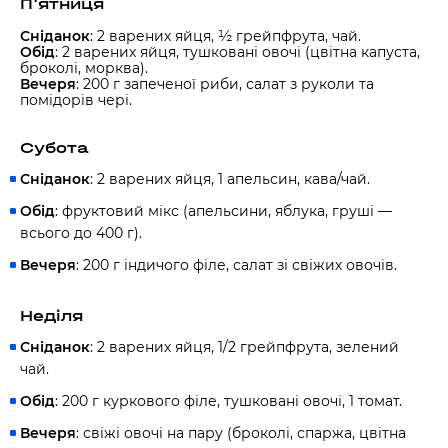
П'ятниця
Сніданок
: 2 варених яйця, ½ грейпфрута, чай.
Обід
: 2 варених яйця, тушковані овочі (цвітна капуста,
броколі, морква).
Вечеря
: 200 г запеченої риби, салат з руколи та
помідорів чері.
Субота
Сніданок
: 2 варених яйця, 1 апельсин, кава/чай.
Обід
: фруктовий мікс (апельсини, яблука, груші —
всього до 400 г).
Вечеря
: 200 г індичого філе, салат зі свіжих овочів.
Неділя
Сніданок
: 2 варених яйця, 1/2 грейпфрута, зелений
чай.
Обід
: 200 г куркового філе, тушковані овочі, 1 томат.
Вечеря
: свіжі овочі на пару (броколі, спаржа, цвітна