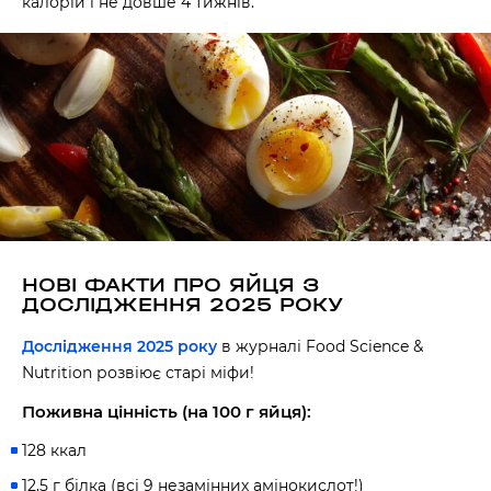
калорій і не довше 4 тижнів.
НОВІ ФАКТИ ПРО ЯЙЦЯ З
ДОСЛІДЖЕННЯ 2025 РОКУ
Дослідження 2025 року
в журналі Food Science &
Nutrition розвіює старі міфи!
Поживна цінність (на 100 г яйця):
128 ккал
12,5 г білка (всі 9 незамінних амінокислот!)