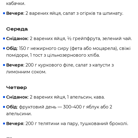
кабачки.
Вечеря
: 2 варених яйця, салат з огірків та шпинату.
Середа
Сніданок
: 2 варених яйця, ½ грейпфрута, зелений чай.
Обід
: 150 г нежирного сиру (фета або моцарела), свіжі
помідори, 1 тост з цільнозернового хліба.
Вечеря
: 200 г куркового філе, салат з капусти з
лимонним соком.
Четвер
Сніданок
: 2 варених яйця, 1 апельсин, кава.
Обід
: фруктовий день — 300–400 г яблук або 2
апельсини.
Вечеря
: 200 г телятини на пару, тушкований броколі.