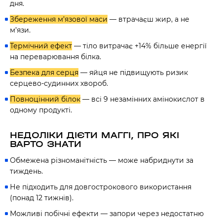
дня.
Збереження м’язової маси
— втрачаєш жир, а не
м’язи.
Термічний ефект
— тіло витрачає +14% більше енергії
на переварювання білка.
Безпека для серця
— яйця не підвищують ризик
серцево-судинних хвороб.
Повноцінний білок
— всі 9 незамінних амінокислот в
одному продукті.
НЕДОЛІКИ ДІЄТИ МАГГІ, ПРО ЯКІ
ВАРТО ЗНАТИ
Обмежена різноманітність — може набриднути за
тиждень.
Не підходить для довгострокового використання
(понад 12 тижнів).
Можливі побічні ефекти — запори через недостатню