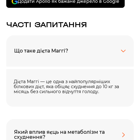
Додати Apollo як бажане джерело в Google
ЧАСТІ ЗАПИТАННЯ
Що таке дієта Маггі?
Дієта Маггі — це одна з найпопулярніших
білкових дієт, яка обіцяє схуднення до 10 кг за
місяць без сильного відчуття голоду.
Який вплив яєць на метаболізм та
схуднення?