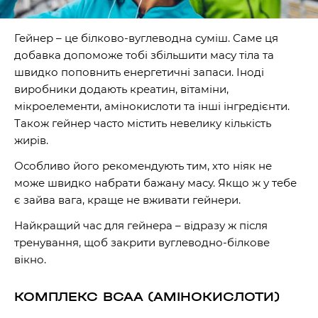
Гейнер – це білково-вуглеводна суміш. Саме ця
добавка допоможе тобі збільшити масу тіла та
швидко поповнить енергетичні запаси. Іноді
виробники додають креатин, вітаміни,
мікроелементи, амінокислоти та інші інгредієнти.
Також гейнер часто містить невелику кількість
жирів.
Особливо його рекомендують тим, хто ніяк не
може швидко набрати бажану масу. Якщо ж у тебе
є зайва вага, краще не вживати гейнери.
Найкращий час для гейнера – відразу ж після
тренування, щоб закрити вуглеводно-білкове
вікно.
КОМПЛЕКС BCAA (АМІНОКИСЛОТИ)