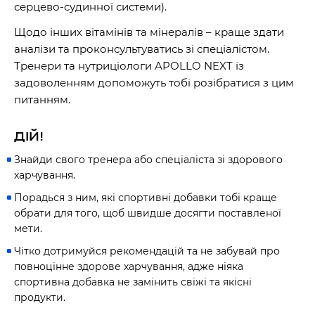
серцево-судинної системи).
Щодо інших вітамінів та мінералів – краще здати
аналізи та проконсультуватись зі спеціалістом.
Тренери та нутриціологи APOLLO NEXT із
задоволенням допоможуть тобі розібратися з цим
питанням.
ДІЙ!
Знайди свого тренера або спеціаліста зі здорового
харчування.
Порадься з ним, які спортивні добавки тобі краще
обрати для того, щоб швидше досягти поставленої
мети.
Чітко дотримуйся рекомендацій та не забувай про
повноцінне здорове харчування, адже ніяка
60 секунд пам’яті
спортивна добавка не замінить свіжі та якісні
О 9:00 ми зупиняємось
продукти.