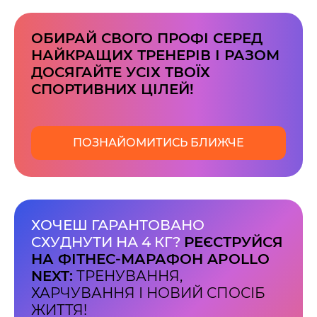
00
59
хв
сек
ОБИРАЙ СВОГО ПРОФІ СЕРЕД
НАЙКРАЩИХ ТРЕНЕРІВ І РАЗОМ
Наше право на життя, свободу та
творчість вибороли ті, хто свої життя —
ДОСЯГАЙТЕ УСІХ ТВОЇХ
віддав.
СПОРТИВНИХ ЦІЛЕЙ!
Ми пам’ятаємо.
ПОЗНАЙОМИТИСЬ БЛИЖЧЕ
ХОЧЕШ ГАРАНТОВАНО
СХУДНУТИ НА 4 КГ?
РЕЄСТРУЙСЯ
НА ФІТНЕС-МАРАФОН APOLLO
NEXT:
ТРЕНУВАННЯ,
ХАРЧУВАННЯ І НОВИЙ СПОСІБ
ЖИТТЯ!