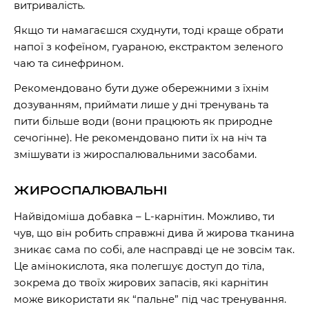
витривалість.
Якщо ти намагаєшся схуднути, тоді краще обрати
напої з кофеїном, гуараною, екстрактом зеленого
чаю та синефрином.
Рекомендовано бути дуже обережними з їхнім
дозуванням, приймати лише у дні тренувань та
пити більше води (вони працюють як природне
сечогінне). Не рекомендовано пити їх на ніч та
змішувати із жироспалювальними засобами.
ЖИРОСПАЛЮВАЛЬНІ
Найвідоміша добавка – L-карнітин. Можливо, ти
чув, що він робить справжні дива й жирова тканина
зникає сама по собі, але насправді це не зовсім так.
Це амінокислота, яка полегшує доступ до тіла,
зокрема до твоїх жирових запасів, які карнітин
може використати як “пальне” під час тренування.