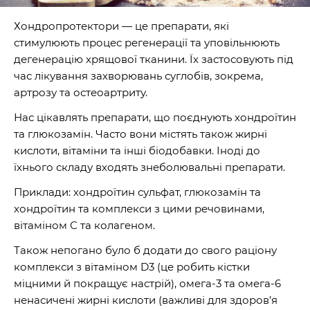
Хондропротектори — це препарати, які
стимулюють процес регенерації та уповільнюють
дегенерацію хрящової тканини. Їх застосовують під
час лікування захворювань суглобів, зокрема,
артрозу та остеоартриту.
Нас цікавлять препарати, що поєднують хондроїтин
та глюкозамін. Часто вони містять також жирні
кислоти, вітаміни та інші біодобавки. Іноді до
їхнього складу входять знеболювальні препарати.
Приклади: хондроїтин сульфат, глюкозамін та
хондроїтин та комплекси з цими речовинами,
вітаміном С та колагеном.
Також непогано було б додати до свого раціону
комплекси з вітаміном D3 (це робить кістки
міцними й покращує настрій), омега-3 та омега-6
ненасичені жирні кислоти (важливі для здоров’я