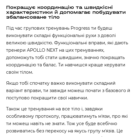
Покращує координацію та швидкісні
характеристики й допомагає побудувати
збалансоване тіло
Під час групових тренувань Progress ти будеш
виконувати складні функціональні рухи з доволі
великою швидкістю. Функціональні вправи, які дають
тренери APOLLO NEXT на цих тренуваннях,
допоможуть тобі стати швидшим, значно покращать
координацію та балас. Ти навчишся краще керувати
своїм тілом.
Якщо тобі спочатку важко виконувати складний
варіант вправи, ти завжди можеш почати з базового й
поступово покращити свої навички.
Також це тренування на все тіло і, завдяки
особливому протоколу, працюватимуть мʼязи, про які
ти можеш навіть не знати. Тож усе буде всебічно
розвиватись без перекосу на якусь групу мʼязів. Це