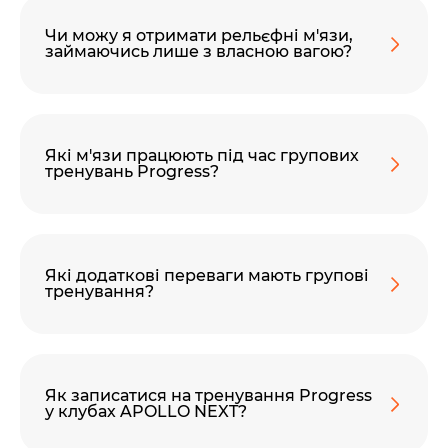
60 секунд пам’яті
О 9:00 ми зупиняємось
Чи можу я отримати рельєфні м'язи,
займаючись лише з власною вагою?
00
59
хв
сек
Наше право на життя, свободу та
Які м'язи працюють під час групових
творчість вибороли ті, хто свої життя —
тренувань Progress?
віддав.
Ми пам’ятаємо.
Які додаткові переваги мають групові
тренування?
Як записатися на тренування Progress
у клубах APOLLO NEXT?