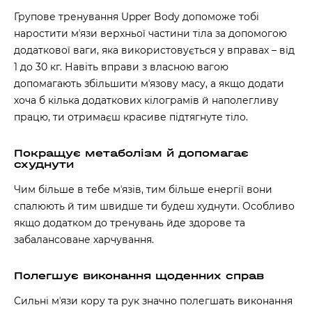
Групове тренування Upper Body допоможе тобі
наростити мʼязи верхньої частини тіла за допомогою
додаткової ваги, яка використовується у вправах – від
1 до 30 кг. Навіть вправи з власною вагою
допомагають збільшити мʼязову масу, а якщо додати
хоча б кілька додаткових кілограмів й наполегливу
працю, ти отримаєш красиве підтягнуте тіло.
Покращує метаболізм й допомагає
схуднути
Чим більше в тебе мʼязів, тим більше енергії вони
спалюють й тим швидше ти будеш худнути. Особливо
якщо додатком до тренувань йде здорове та
забалансоване харчування.
Полегшує виконання щоденних справ
Сильні мʼязи кору та рук значно полегшать виконання