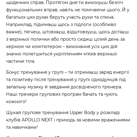
щоденних справ. Протягом дня ти виконуєш безліч
функціональних вправ, навіть не помічаючи цього. Й у
багатьох цих рухах беруть участь руки та спина.
Наприклад, піднімаєш щось з підлоги (особливо
важке), тягнеш, штовхаєш, відштовхуєш, щось дістаєш
з верхньої полички або просто сидиш цілий день за
кермом чи компʼютером – виконання усіх цих дій
значно полегшиться укріпленням мʼязів верхньої
частини тіла.
Бонус тренування у групі – ти отримаєш заряд енергії
та позитиву після тренування у групі однодумців під
запальну музику й завдання досвідченого тренера.
Наші тренери групових програм бачать та чують
кожного!
Шукай групове тренування Upper Body у розкладі
клубів APOLLO NEXT і приходь за новими враженнями
та навичками!