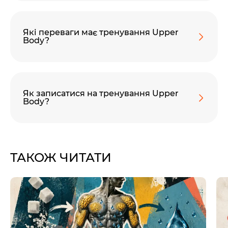
Які переваги має тренування Upper
Body?
60 секунд пам’яті
О 9:00 ми зупиняємось
Як записатися на тренування Upper
00
59
Body?
хв
сек
Наше право на життя, свободу та
творчість вибороли ті, хто свої життя —
віддав.
ТАКОЖ ЧИТАТИ
Ми пам’ятаємо.