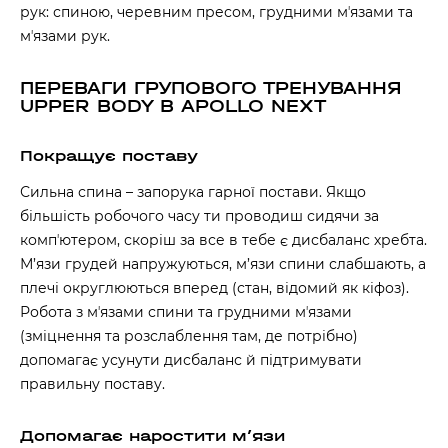
рук: спиною, черевним пресом, грудними мʼязами та
мʼязами рук.
ПЕРЕВАГИ ГРУПОВОГО ТРЕНУВАННЯ
UPPER BODY В APOLLO NEXT
Покращує поставу
Сильна спина – запорука гарної постави. Якщо
більшість робочого часу ти проводиш сидячи за
компʼютером, скоріш за все в тебе є дисбаланс хребта.
М’язи грудей напружуються, м’язи спини слабшають, а
плечі округлюються вперед (стан, відомий як кіфоз).
Робота з мʼязами спини та грудними мʼязами
(зміцнення та розслаблення там, де потрібно)
допомагає усунути дисбаланс й підтримувати
правильну поставу.
Допомагає наростити мʼязи