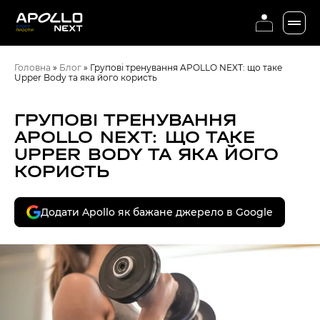
Головна
»
Блог
»
Групові тренування APOLLO NEXT: що таке
Upper Body та яка його користь
ГРУПОВІ ТРЕНУВАННЯ
APOLLO NEXT: ЩО ТАКЕ
UPPER BODY ТА ЯКА ЙОГО
КОРИСТЬ
Додати Apollo як бажане джерело в Google