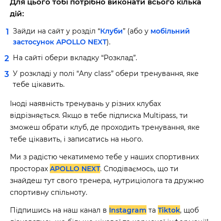
Для цього тобі потрібно виконати всього кілька
дій:
Зайди на сайт у розділ “
Клуби
” (або у
мобільний
застосунок APOLLO NEXT
).
На сайті обери вкладку “Розклад”.
У розкладі у полі “Any class” обери тренування, яке
тебе цікавить.
Іноді наявність тренувань у різних клубах
відрізняється. Якщо в тебе підписка Multіpass, ти
зможеш обрати клуб, де проходить тренування, яке
тебе цікавить, і записатись на нього.
Ми з радістю чекатимемо тебе у наших спортивних
просторах
APOLLO NEXT
. Сподіваємось, що ти
знайдеш тут свого тренера, нутриціолога та дружню
спортивну спільноту.
Підпишись на наш канал в
Instagram
та
Tiktok
, щоб