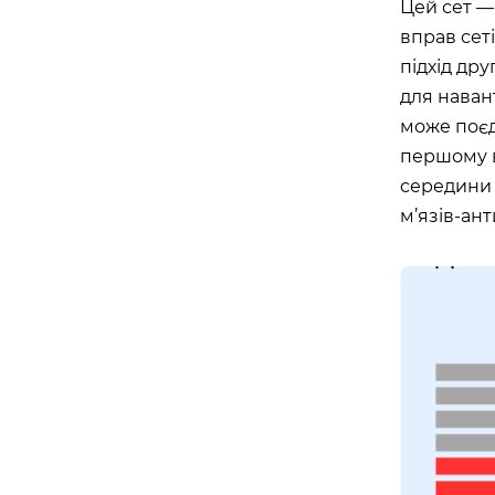
Цей сет —
вправ сет
підхід др
для наван
може поєд
першому в
середини 
м’язів-ант