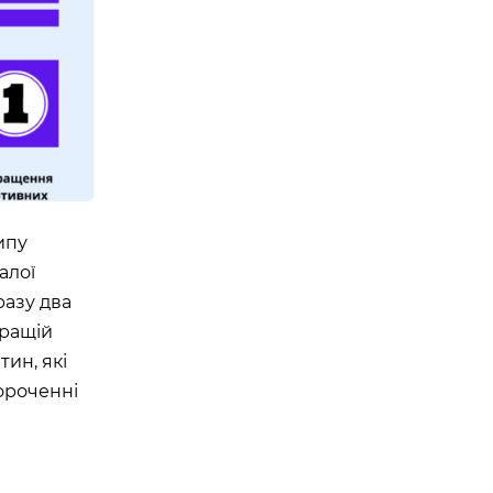
ипу
алої
разу два
кращій
тин, які
ороченні