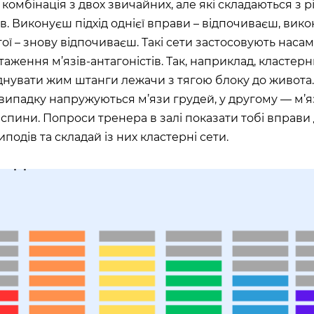
 комбінація з двох звичайних, але які складаються з р
ів. Виконуєш підхід однієї вправи – відпочиваєш, вик
угої – знову відпочиваєш. Такі сети застосовують нас
таження м’язів-антагоністів. Так, наприклад, кластерн
нувати жим штанги лежачи з тягою блоку до живота.
ипадку напружуються м’язи грудей, у другому — м’
спини. Попроси тренера в залі показати тобі вправи
иподів та складай із них кластерні сети.