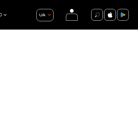
С
UA
події
ВСІ ПОДІЇ
БЕЗКОШТОВНО