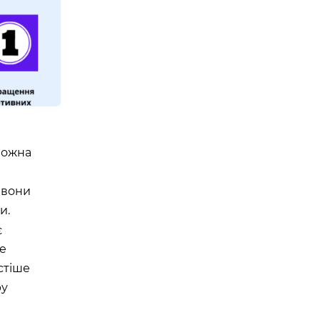
в
 Можна
 вони
и.
є
не
стіше
ру