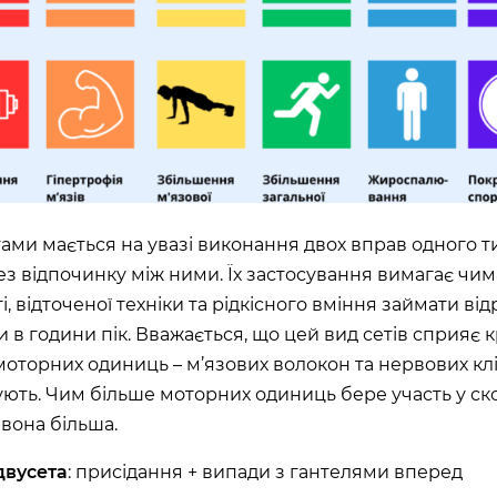
тами мається на увазі виконання двох вправ одного т
без відпочинку між ними. Їх застосування вимагає чим
, відточеної техніки та рідкісного вміння займати від
 в години пік. Вважається, що цей вид сетів сприяє 
 моторних одиниць – м’язових волокон та нервових клі
ють. Чим більше моторних одиниць бере участь у ск
 вона більша.
двусета
: присідання + випади з гантелями вперед