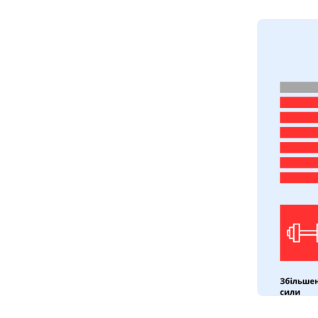
Бориспіль
APOLLO NEXT 027 (ЦУМ «КИЇВСЬК
вулиця Київський шлях, 14ж, Бориспіль, Київ