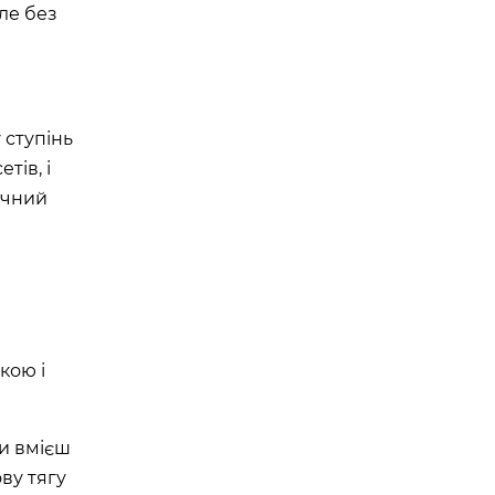
але без
Е ТРЕНУВАННЯ. YOGA
 EPISODE 1
 ступінь
тів, і
08:00 - 10:00
23 Травня
ичний
Організатор:
 Аутдор-зони
APOLLO NEXT
кою і
Ти вмієш
ву тягу