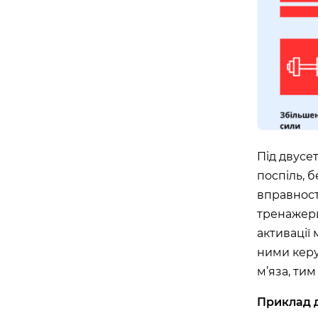
Під двусе
поспіль, 
вправності
тренажери
активації
ними керу
м’яза, тим
Приклад 