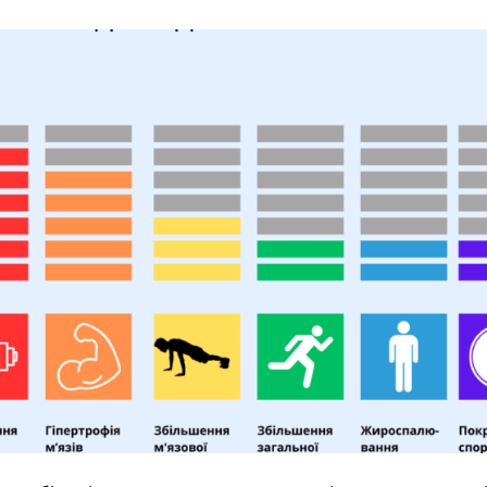
хв
сек
Наше право на життя, свободу
та творчість вибороли ті, хто
свої життя — віддав.
ИЙ ШЛЯХ»)
Ми пам’ятаємо.
ська область, Україна