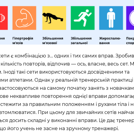
асть, Україна, 10002
ано-Франківська
сети є комбінацією з… одних і тих самих вправ. Зроби
кількість повторів, відпочив — ось, власне, весь сет.
. Іноді такі сети використовуються досвідченими та
ми атлетами. Однак у реальній тренерській практиці
застосовуються на самому початку занять з новачкам
Київська область,
ове неквапливе повторення однієї вправи допомага
60 секунд пам’яті
 стежити за правильним положенням і рухами тіла і 
О 9:00 ми зупиняємось
втомлюватися. При цьому для звичайних сетів найча
ся досить складні у виконанні вправи. Це дає трене
00
59
)
 що його учень не засне на зручному тренажері.
ласть, Україна