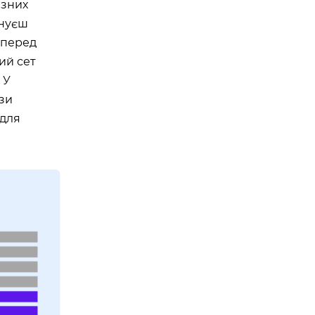
ізних
онуєш
амперед
ий сет
 У
язи
 для