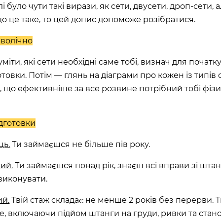
і було чути такі вирази, як сети, двусети, дроп-сети, 
ШЕ
що це таке, то цей допис допоможе розібратися.
ВІДКРИТ
волічно
)
ROOFTOP.
іти, які сети необхідні саме тобі, визнач для початку
отовки. Потім — глянь на діаграми про кожен із типів се
Сб
LTIMALL»)
, що ефективніше за все розвине потрібний тобі фіз
🌳
A)
ідготовки
ЛЬНИЙ»,
ць.
Ти займаєшся не більше пів року.
ий.
Ти займаєшся понад рік, знаєш всі вправи зі штан
на, 02000
виконувати.
ий.
Твій стаж складає не менше 2 років без перерви. 
е, включаючи підйом штанги на груди, ривки та стано
ИН»)