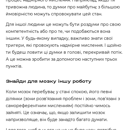
процес надмірного мислення. Наприклад, якщо ти
тривожна людина, то думки про майбутнє з більшою
ймовірністю можуть спровокувати цей стан.
Для іншої людини це можуть бути роздуми про свою
компетентність або про те, чи подобаються вона
іншим. У будь-якому випадку, важливо знати свої
тригери, які провокують надмірне мислення. І щойно
ти будеш ловити ці думки в голові, перекривай потік.
А це можна зробити за допомогою наступних трьох
пунктів.
Знайди для мозку іншу роботу
Коли мозок перебуває у стані спокою, його певні
ділянки (зони розв’язання проблем і зони, пов’язані з
самореферентним мисленням) постійно чимось
зайняті. Це означає, що, якщо залишити мозок
напризволяще, він буде занадто багато думати.