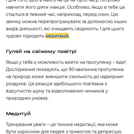
І для того, щоб в нього на це не було часу, потрібно
навчити його діяти інакше. Особливо, якщо в тебе це
стається в певний час, наприклад, перед сном. Цю
звичку можна перепрограмувати за допомогою інших
видів діяльності, які очищають свідомість. І для цього
чудово підходить
медитація
.
Гуляй на свіжому повітрі
Якщо у тебе є можливість вийти на прогулянку – йди!
Дослідження
показують, що 90-хвилинна прогулянка
на природі може зменшити схильність до надмірних
роздумів. Ця реакція здебільшого пов’язана з
відсутністю шуму та відволікаючих чинників у
природних умовах.
Медитуй
Тренування уваги – це техніка медитації, яка може
бути корисною для людей з тривогою та депресією.