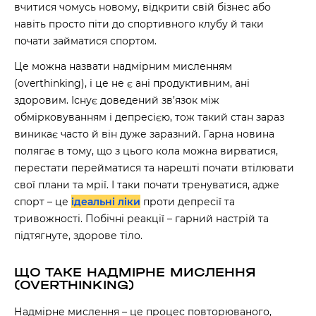
вчитися чомусь новому, відкрити свій бізнес або
навіть просто піти до спортивного клубу й таки
почати займатися спортом.
Це можна назвати надмірним мисленням
(overthinking), і це не є ані продуктивним, ані
здоровим. Існує
доведений
зв’язок між
обмірковуванням і депресією, тож такий стан зараз
виникає часто й він дуже заразний. Гарна новина
полягає в тому, що з цього кола можна вирватися,
перестати перейматися та нарешті почати втілювати
свої плани та мрії. І таки почати тренуватися, адже
спорт – це
ідеальні ліки
проти депресії та
тривожності. Побічні реакції – гарний настрій та
підтягнуте, здорове тіло.
ЩО ТАКЕ НАДМІРНЕ МИСЛЕННЯ
(OVERTHINKING)
Надмірне мислення – це процес повторюваного,