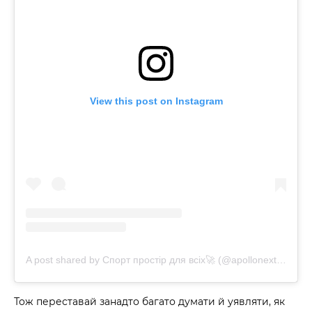
View this post on Instagram
60 секунд пам’яті
О 9:00 ми зупиняємось
00
59
хв
сек
Наше право на життя, свободу та
творчість вибороли ті, хто свої життя —
віддав.
A post shared by Спорт простір для всіх🚀 (@apollonextclubs)
Ми пам’ятаємо.
Тож переставай занадто багато думати й уявляти, як