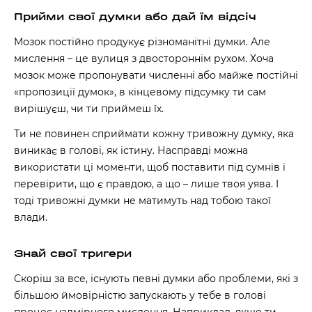
Прийми свої думки або дай їм відсіч
Мозок постійно продукує різноманітні думки. Але
мислення – це вулиця з двостороннім рухом. Хоча
мозок може пропонувати численні або майже постійні
«пропозиції думок», в кінцевому підсумку ти сам
вирішуєш, чи ти приймеш їх.
Ти не повинен сприймати кожну тривожну думку, яка
виникає в голові, як істину. Насправді можна
використати ці моменти, щоб поставити під сумнів і
перевірити, що є правдою, а що – лише твоя уява. І
тоді тривожні думки не матимуть над тобою такої
влади.
Знай свої тригери
Скоріш за все, існують певні думки або проблеми, які з
більшою ймовірністю запускають у тебе в голові