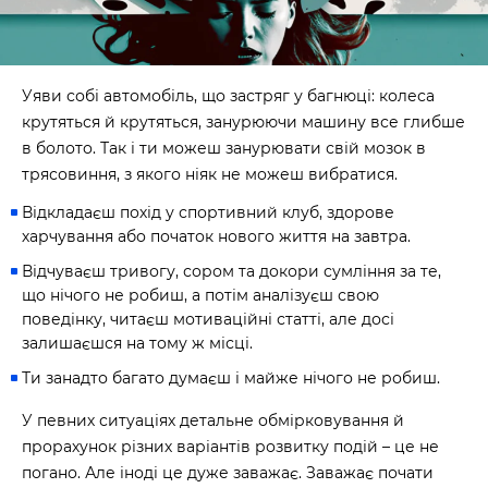
Уяви собі автомобіль, що застряг у багнюці: колеса
крутяться й крутяться, занурюючи машину все глибше
в болото. Так і ти можеш занурювати свій мозок в
трясовиння, з якого ніяк не можеш вибратися.
Відкладаєш похід у спортивний клуб, здорове
харчування або початок нового життя на завтра.
Відчуваєш тривогу, сором та докори сумління за те,
що нічого не робиш, а потім аналізуєш свою
поведінку, читаєш мотиваційні статті, але досі
залишаєшся на тому ж місці.
Ти занадто багато думаєш і майже нічого не робиш.
У певних ситуаціях детальне обмірковування й
прорахунок різних варіантів розвитку подій – це не
погано. Але іноді це дуже заважає. Заважає почати