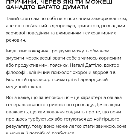
ПРИЧИНИ, ЧЕРЕЗ ЯКІ ТИ МОЖЕШ
ЗАНАДТО БАГАТО ДУМАТИ
Такий стан сам по собі не є психічним захворюванням,
але він пов’язаний з депресією, тривогою, розладами
харчової поведінки та вживанням психоактивних
речовин.
Іноді занепокоєння і роздуми можуть обманом
змусити мозок асоціювати себе з чимось корисним
або продуктивним, пояснює Наталі Даттіло, доктор
філософії, клінічний психолог охорони здоров’я в
Бостоні й професор психіатрії в Гарвардській
медичній школі.
Вона каже, що занепокоєння – це характерна ознака
генералізованого тривожного розладу. Деякі люди
вважають, що хвилювання свідчить про те, що вони
про щось турбуються або готуються до найгіршого
результату, тому воно може легко стати звичкою, хоча
її можна (і потрібно) позбутися.