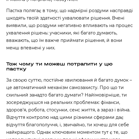
Пастка полягає в тому, що надмірні роздуми насправді
шкодять твоїй здатності ухвалювати рішення. Вчені
виявили, що роздуми негативно впливають на процес
ухвалення рішень: учасники, які багато думають,
вважають, що їм важче приймати рішення, й вони
менш впевнені у них.
Тож чому ти можеш потрапити у цю
пастку
За своєю суттю, постійне хвилювання й багато думок –
це автоматичний механізм самозахисту. Про що ти
схильний занадто багато думати? Найімовірніше, ти
зосереджуєшся на реальних проблемах: фінанси,
здоров’я, робота, стосунки, сенс життя, а зараз і війна.
Відчуття контролю над цими різними сферами дає
відчуття благополуччя, і, звичайно, ти хочеш для себе
найкращого. Однак ключовим моментом тут є те, що