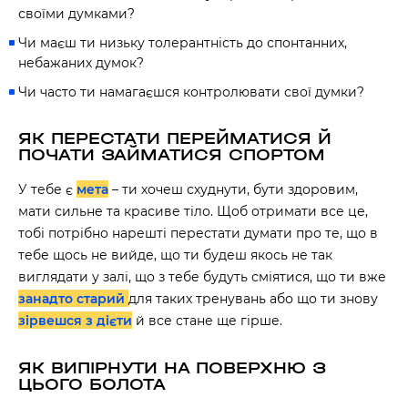
своїми думками?
Чи маєш ти низьку толерантність до спонтанних,
небажаних думок?
Чи часто ти намагаєшся контролювати свої думки?
ЯК ПЕРЕСТАТИ ПЕРЕЙМАТИСЯ Й
ПОЧАТИ ЗАЙМАТИСЯ СПОРТОМ
У тебе є
мета
– ти хочеш схуднути, бути здоровим,
мати сильне та красиве тіло. Щоб отримати все це,
тобі потрібно нарешті перестати думати про те, що в
тебе щось не вийде, що ти будеш якось не так
виглядати у залі, що з тебе будуть сміятися, що ти вже
занадто старий
для таких тренувань або що ти знову
зірвешся з дієти
й все стане ще гірше.
ЯК ВИПІРНУТИ НА ПОВЕРХНЮ З
ЦЬОГО БОЛОТА