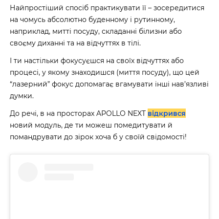
Найпростіший спосіб практикувати її – зосередитися
на чомусь абсолютно буденному і рутинному,
наприклад, митті посуду, складанні білизни або
своєму диханні та на відчуттях в тілі.
І ти настільки фокусуєшся на своїх відчуттях або
процесі, у якому знаходишся (миття посуду), що цей
“лазерний” фокус допомагає вгамувати інші нав’язливі
думки.
До речі, в на просторах APOLLO NEXT
відкрився
новий модуль, де ти можеш помедитувати й
помандрувати до зірок хоча б у своїй свідомості!