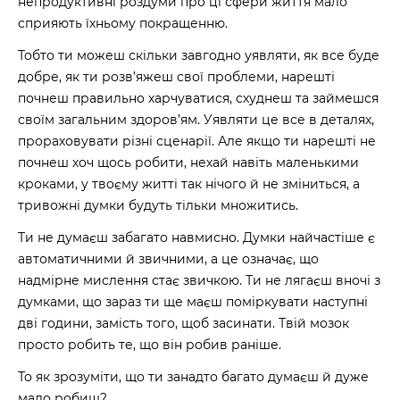
непродуктивні роздуми про ці сфери життя мало
сприяють їхньому покращенню.
Тобто ти можеш скільки завгодно уявляти, як все буде
добре, як ти розв’яжеш свої проблеми, нарешті
почнеш правильно харчуватися, схуднеш та займешся
своїм загальним здоров’ям. Уявляти це все в деталях,
прораховувати різні сценарії. Але якщо ти нарешті не
почнеш хоч щось робити, нехай навіть маленькими
кроками, у твоєму житті так нічого й не зміниться, а
тривожні думки будуть тільки множитись.
Ти не думаєш забагато навмисно. Думки найчастіше є
автоматичними й звичними, а це означає, що
надмірне мислення стає звичкою. Ти не лягаєш вночі з
думками, що зараз ти ще маєш поміркувати наступні
дві години, замість того, щоб засинати. Твій мозок
просто робить те, що він робив раніше.
То як зрозуміти, що ти занадто багато думаєш й дуже
мало робиш?