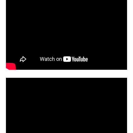
Наше право на життя, свободу та
творчість вибороли ті, хто свої життя —
віддав.
Ми пам’ятаємо.