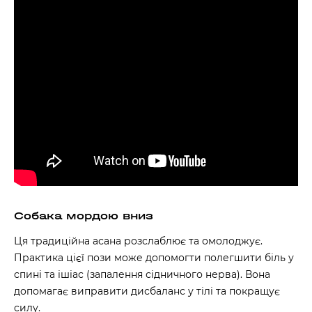
Собака мордою вниз
Ця традиційна асана розслаблює та омолоджує.
Практика цієї пози може допомогти полегшити біль у
спині та ішіас (запалення сідничного нерва). Вона
допомагає виправити дисбаланс у тілі та покращує
силу.