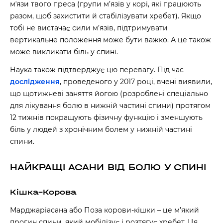
мʼязи твого преса (групи м’язів у корі, які працюють
разом, щоб захистити й стабілізувати хребет). Якщо
тобі не вистачає сили м’язів, підтримувати
вертикальне положення може бути важко. А це також
може викликати біль у спині.
Наука також підтверджує цю перевагу. Під час
дослідження
, проведеного у 2017 році, вчені виявили,
що щотижневі заняття йогою (розроблені спеціально
для лікування болю в нижній частині спини) протягом
12 тижнів покращують фізичну функцію і зменшують
біль у людей з хронічним болем у нижній частині
спини.
НАЙКРАЩІ АСАНИ ВІД БОЛЮ У СПИНІ
Кішка–Корова
Марджаріасана або Поза корови-кішки – це м’який
прогин спини, який мобілізує і розтягує хребет. Ця