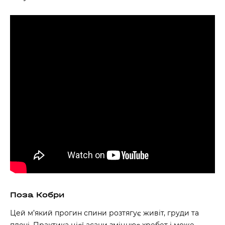
Поза Кобри
Цей м’який прогин спини розтягує живіт, груди та