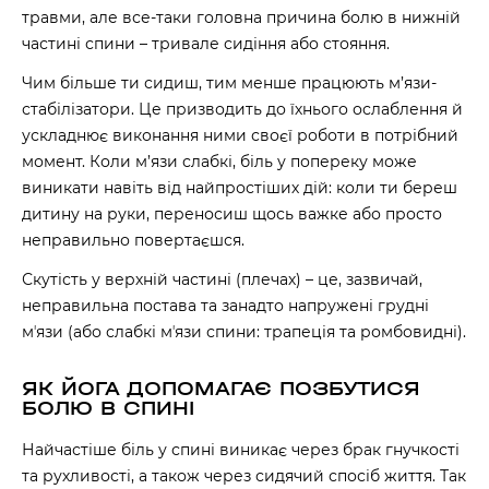
травми, але все-таки головна причина болю в нижній
частині спини – тривале сидіння або стояння.
Чим більше ти сидиш, тим менше працюють м’язи-
стабілізатори. Це призводить до їхнього ослаблення й
ускладнює виконання ними своєї роботи в потрібний
момент. Коли м’язи слабкі, біль у попереку може
виникати навіть від найпростіших дій: коли ти береш
дитину на руки, переносиш щось важке або просто
неправильно повертаєшся.
Скутість у верхній частині (плечах) – це, зазвичай,
неправильна постава та занадто напружені грудні
мʼязи (або слабкі мʼязи спини: трапеція та ромбовидні).
ЯК ЙОГА ДОПОМАГАЄ ПОЗБУТИСЯ
БОЛЮ В СПИНІ
Найчастіше біль у спині виникає через брак гнучкості
та рухливості, а також через сидячий спосіб життя. Так