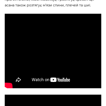
асана також розтягує м’язи спини, плечей та шиї.