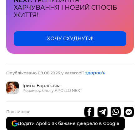
NEXT:
ТРЕНУВАННЯ,
ХАРЧУВАННЯ І НОВИЙ СПОСІБ
ЖИТТЯ!
ХОЧУ СХУДНУТИ!
здоров'я
Опубліковано 09.08.2026 у категорії
Ірина Баранська
Редактор блогу APOLLO NEXT
Поділитися:
Додати Apollo як бажане джерело в Google