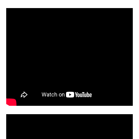
60 секунд пам’яті
О 9:00 ми зупиняємось
00
59
хв
сек