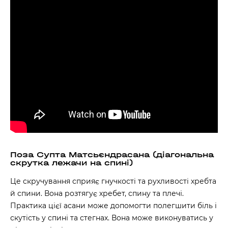
Поза Супта Матсьєндрасана (діагональна
скрутка лежачи на спині)
Це скручування сприяє гнучкості та рухливості хребта
й спини. Вона розтягує хребет, спину та плечі.
Практика цієї асани може допомогти полегшити біль і
скутість у спині та стегнах. Вона може виконуватись у