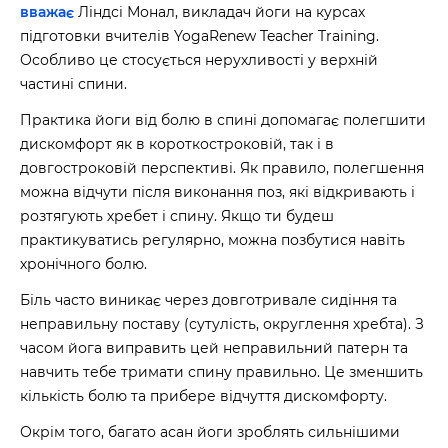
вважає
Ліндсі Монал, викладач йоги на курсах
підготовки вчителів YogaRenew Teacher Training.
Особливо це стосується нерухливості у верхній
частині спини.
Практика йоги від болю в спині допомагає полегшити
дискомфорт як в короткостроковій, так і в
довгостроковій перспективі. Як правило, полегшення
можна відчути після виконання поз, які відкривають і
розтягують хребет і спину. Якщо ти будеш
практикуватись регулярно, можна позбутися навіть
хронічного болю.
Біль часто виникає через довготривале сидіння та
неправильну поставу (сутулість, округлення хребта). З
часом йога виправить цей неправильний патерн та
навчить тебе тримати спину правильно. Це зменшить
кількість болю та прибере відчуття дискомфорту.
Окрім того, багато асан йоги зроблять сильнішими