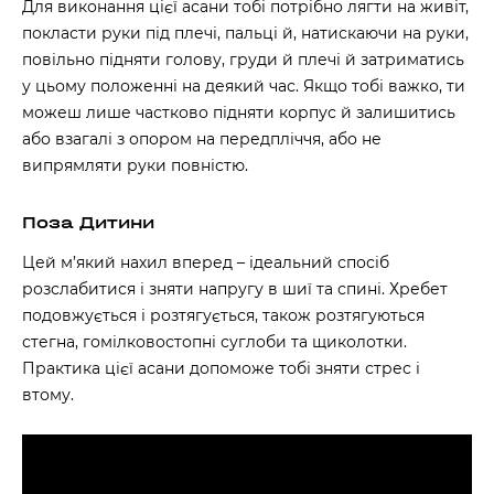
Для виконання цієї асани тобі потрібно лягти на живіт,
покласти руки під плечі, пальці й, натискаючи на руки,
повільно підняти голову, груди й плечі й затриматись
у цьому положенні на деякий час. Якщо тобі важко, ти
можеш лише частково підняти корпус й залишитись
або взагалі з опором на передпліччя, або не
випрямляти руки повністю.
Поза Дитини
Цей м’який нахил вперед – ідеальний спосіб
розслабитися і зняти напругу в шиї та спині. Хребет
подовжується і розтягується, також розтягуються
стегна, гомілковостопні суглоби та щиколотки.
Практика цієї асани допоможе тобі зняти стрес і
втому.