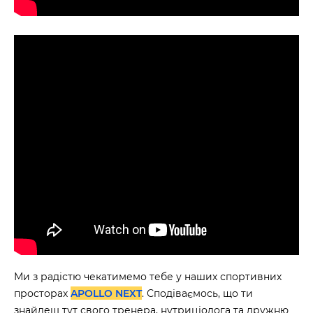
Ми з радістю чекатимемо тебе у наших спортивних
просторах
APOLLO NEXT
. Сподіваємось, що ти
знайдеш тут свого тренера, нутриціолога та дружню