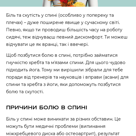
Біль та скутість у спині (особливо у попереку та
плечах) – дуже поширене явище у сучасному світі.
Певно, якщо ти проводиш більшість часу на роботу
сидячі, теж відчуваєш певний дискомфорт. Ти можеш
відчувати це як вранці, так і ввечері.
Щоб позбутися болю в спині, потрібно займатися
гнучкістю хребта та мʼязами спини. Для цього чудово
підходить йога. Тому ми вирішили зібрали для тебе
поради від тренерів та науковців і вправи (асани) для
спини та хребта з йоги, яки допоможуть позбутися
болю та скутості.
ПРИЧИНИ БОЛЮ В СПИНІ
Біль у спині може виникати за різних обставин. Це
можуть бути медичні проблеми (випинання
міжхребцевого диска або остеоартрит), результат