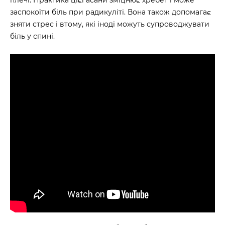
плечі. Практика цієї асани зміцнює хребет і може
заспокоїти біль при радикуліті. Вона також допомагає
зняти стрес і втому, які іноді можуть супроводжувати
біль у спині.