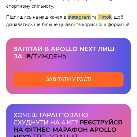
спортивну спільноту.
Підпишись на наш канал в
Instagram
та
Tiktok
, щоб
дізнаватись ще більше цікавої та корисної інформації!
ЗАЛІТАЙ В APOLLO NEXT ЛИШ
ЗА
1
₴/ТИЖДЕНЬ
ЗАВІТАТИ У ГОСТІ
ХОЧЕШ ГАРАНТОВАНО
СХУДНУТИ НА 4 КГ?
РЕЄСТРУЙСЯ
НА ФІТНЕС-МАРАФОН APOLLO