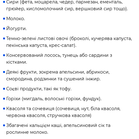
Сири (фета, моцарела, чедер, пармезан, ементаль,
грюйер, кисломолочний сир, вершковий сир тощо).
Молоко.
Йогурти.
Темно-зелені листові овочі (броколі, кучерява капуста,
пекінська капуста, крес-салат).
Консервований лосось, тунець або сардини з
кістками.
Деякі фрукти, зокрема апельсини, абрикоси,
смородина, родзинки та сушений інжир.
Соєві продукти, такі як тофу.
Горіхи (мигдаль, волоські горіхи, фундук).
Квасоля та сочевиця (сочевиця, нут, біла квасоля,
червона квасоля, стручкова квасоля)
Збагачені кальцієм каші, апельсиновий сік та
рослинне молоко.