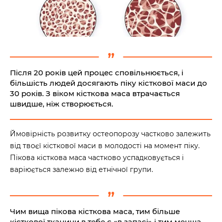
Після 20 років цей процес сповільнюється, і
більшість людей досягають піку кісткової маси до
30 років. З віком кісткова маса втрачається
швидше, ніж створюється.
Ймовірність розвитку остеопорозу частково залежить
від твоєї кісткової маси в молодості на момент піку.
Пікова кісткова маса частково успадковується і
варіюється залежно від етнічної групи.
Чим вища пікова кісткова маса, тим більше
кісткової тканини в тебе є «в запасі» і тим менша