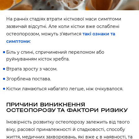
На ранніх стадіях втрати кісткової маси симптоми
зазвичай відсутні. Але коли кістки вже ослаблені
остеопорозом, можуть з’явитися
такі ознаки та
симптоми
:
Біль у спині, спричинений переломом або
руйнуванням кісток хребта.
Втрата зросту з часом.
Згорблена постава.
Кістки ламаються набагато легше, ніж очікувалося.
ПРИЧИНИ ВИНИКНЕННЯ
ОСТЕОПОРОЗУ ТА ФАКТОРИ РИЗИКУ
Імовірність розвитку остеопорозу залежить від твого
віку, расової приналежності й спадковості, способу
життя, медичних захворювань, які вже є в наявності, та