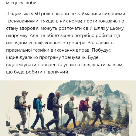
місці суглоби.
Людям, які у 50 років ніколи не займалися силовими
тренуваннями, і якщо в них немає протипоказань по
стану здоровʼя, можуть розпочати свій шлях у цьому
напрямку. Але це обовʼязково потрібно робити під
наглядом кваліфікованого тренера. Він навчить
правильної техніки виконання вправ. Побудує
індивідуально програму тренувань. Буде
відстежувати прогрес та уважно слідкувати за всім,
що буде робити підопічний.
60 секунд пам’яті
О 9:00 ми зупиняємось
00
59
хв
сек