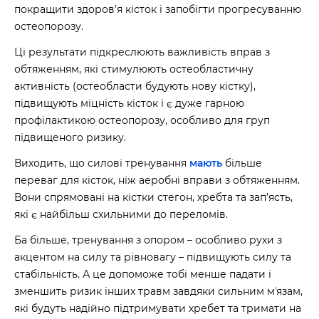
покращити здоров’я кісток і запобігти прогресуванню
остеопорозу.
Ці результати підкреслюють важливість вправ з
обтяженням, які стимулюють остеобластичну
активність (остеобласти будують нову кістку),
підвищують міцність кісток і є дуже гарною
профілактикою остеопорозу, особливо для груп
підвищеного ризику.
Виходить, що силові тренування
мають
більше
переваг для кісток, ніж аеробні вправи з обтяженням.
Вони спрямовані на кістки стегон, хребта та зап’ясть,
які є найбільш схильними до переломів.
Ба більше, тренування з опором – особливо рухи з
акцентом на силу та рівновагу – підвищують силу та
стабільність. А це допоможе тобі менше падати і
зменшить ризик інших травм завдяки сильним мʼязам,
які будуть надійно підтримувати хребет та тримати на