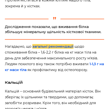
Протеїн міститься в кожній клітині нашого тіла,
зокрема й у кістках.
Дослідження показали, що вживання білка
збільшує мінеральну щільність кісткової тканини.
Нагадаємо, що
загальні рекомендації
щодо
споживання білка – 1,6-2,2 г білка на кг маси тіла на
день для забезпечення максимального росту мʼязів.
Людям похилого віку також потрібно вживати
1-1,3 г на
кг маси тіла
як профілактику від остеопорозу.
Кальцій
Кальцій – основний будівельний матеріал кісток. Він
зберігає їх щільними та твердими, що допомагає
запобігти розривам. Крім того, він необхідний для
здоров’я нервів і м’язів.