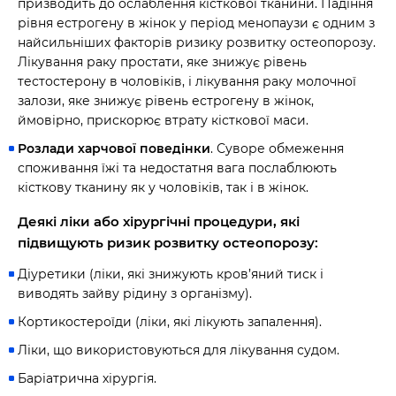
призводить до ослаблення кісткової тканини. Падіння
рівня естрогену в жінок у період менопаузи є одним з
найсильніших факторів ризику розвитку остеопорозу.
Лікування раку простати, яке знижує рівень
тестостерону в чоловіків, і лікування раку молочної
залози, яке знижує рівень естрогену в жінок,
ймовірно, прискорює втрату кісткової маси.
Розлади харчової поведінки
. Суворе обмеження
споживання їжі та недостатня вага послаблюють
кісткову тканину як у чоловіків, так і в жінок.
Деякі ліки або хірургічні процедури, які
підвищують ризик розвитку остеопорозу:
Діуретики (ліки, які знижують кров’яний тиск і
виводять зайву рідину з організму).
Кортикостероїди (ліки, які лікують запалення).
Ліки, що використовуються для лікування судом.
Баріатрична хірургія.