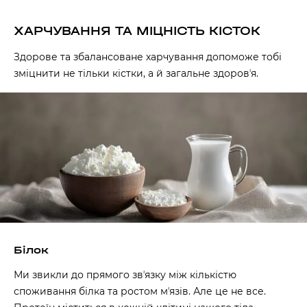
ХАРЧУВАННЯ ТА МІЦНІСТЬ КІСТОК
Здорове та збалансоване харчування допоможе тобі
зміцнити не тільки кістки, а й загальне здоровʼя.
Білок
Ми звикли до прямого звʼязку між кількістю
споживання білка та ростом мʼязів. Але це не все.