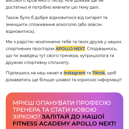
високого кров’яного тиску. Але доказів ще не
достатньо й потрібно вивчати цю тему далі.
Також було б добре відмовитися від сигарет та
зменшити споживання алкоголю (або зовсім
відмовитись).
Ми з радістю чекатимемо тебе та твоїх друзів у наших
спортивних просторах
APOLLO NEXT
. Сподіваємось,
що ти знайдеш тут свого тренера, нутриціолога та
дружню спортивну спільноту.
Підпишись на наш канал в
Instagram
та
Tiktok
, щоб
дізнаватись ще більше цікавої та корисної інформації!
МРІЄШ ОПАНУВАТИ ПРОФЕСІЮ
ТРЕНЕРА ТА СТАТИ НОВОЮ
ЗІРКОЮ?
ЗАЛІТАЙ ДО НАШОЇ
FITNESS ACADEMY APOLLO NEXT!