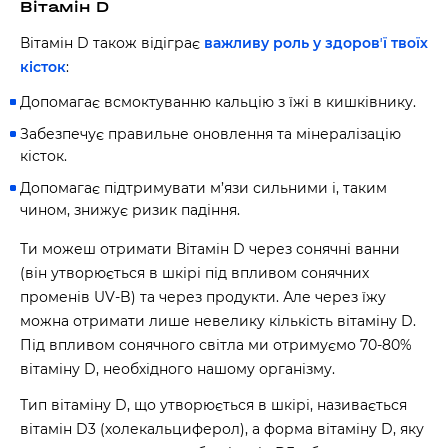
Вітамін D
Вітамін D також відіграє
важливу роль у здоровʼї твоїх
кісток
:
Допомагає всмоктуванню кальцію з їжі в кишківнику.
Забезпечує правильне оновлення та мінералізацію
кісток.
Допомагає підтримувати м’язи сильними і, таким
чином, знижує ризик падіння.
Ти можеш отримати Вітамін D через сонячні ванни
(він утворюється в шкірі під впливом сонячних
променів UV-B) та через продукти. Але через їжу
можна отримати лише невелику кількість вітаміну D.
Під впливом сонячного світла ми отримуємо 70-80%
вітаміну D, необхідного нашому організму.
Тип вітаміну D, що утворюється в шкірі, називається
вітамін D3 (холекальциферол), а форма вітаміну D, яку