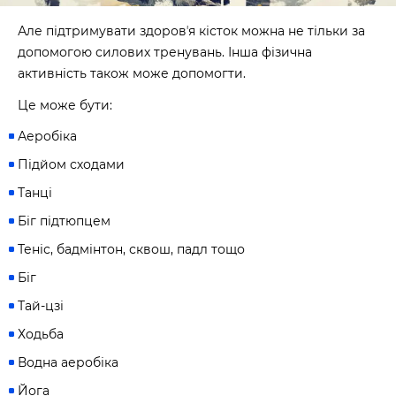
Але підтримувати здоровʼя кісток можна не тільки за
Наше право на життя, свободу та
допомогою силових тренувань. Інша фізична
творчість вибороли ті, хто свої життя —
віддав.
активність також може допомогти.
Ми пам’ятаємо.
Це може бути:
Аеробіка
Підйом сходами
Танці
Біг підтюпцем
Теніс, бадмінтон, сквош, падл тощо
Біг
Тай-цзі
Ходьба
Водна аеробіка
Йога