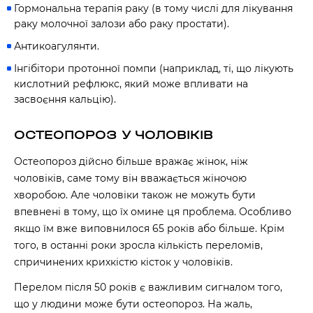
Гормональна терапія раку (в тому числі для лікування
раку молочної залози або раку простати).
Антикоагулянти.
Інгібітори протонної помпи (наприклад, ті, що лікують
кислотний рефлюкс, який може впливати на
засвоєння кальцію).
ОСТЕОПОРОЗ У ЧОЛОВІКІВ
Остеопороз дійсно більше вражає жінок, ніж
чоловіків, саме тому він вважається жіночою
хворобою. Але чоловіки також не можуть бути
впевнені в тому, що їх омине ця проблема. Особливо
якщо їм вже виповнилося 65 років або більше. Крім
того, в останні роки зросла кількість переломів,
спричинених крихкістю кісток у чоловіків.
Перелом після 50 років є важливим сигналом того,
що у людини може бути остеопороз. На жаль,