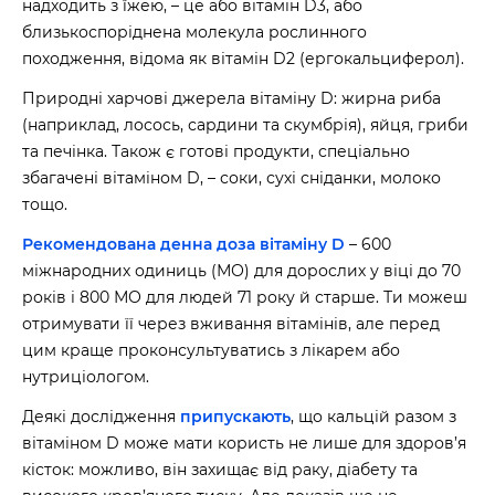
надходить з їжею, – це або вітамін D3, або
близькоспоріднена молекула рослинного
походження, відома як вітамін D2 (ергокальциферол).
Природні харчові джерела вітаміну D: жирна риба
(наприклад, лосось, сардини та скумбрія), яйця, гриби
та печінка. Також є готові продукти, спеціально
збагачені вітаміном D, – соки, сухі сніданки, молоко
тощо.
Рекомендована денна доза вітаміну D
– 600
міжнародних одиниць (МО) для дорослих у віці до 70
років і 800 МО для людей 71 року й старше. Ти можеш
отримувати її через вживання вітамінів, але перед
цим краще проконсультуватись з лікарем або
нутриціологом.
Деякі дослідження
припускають
, що кальцій разом з
вітаміном D може мати користь не лише для здоров’я
кісток: можливо, він захищає від раку, діабету та