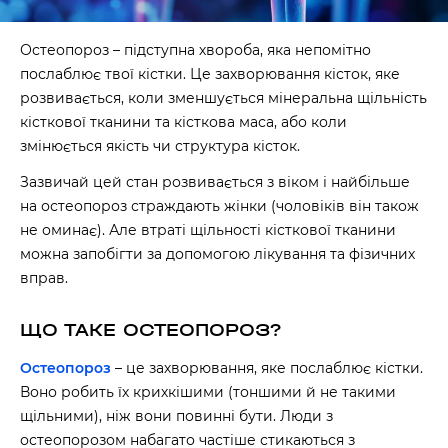
Остеопороз – підступна хвороба, яка непомітно
послаблює твої кістки. Це захворювання кісток, яке
розвивається, коли зменшується мінеральна щільність
кісткової тканини та кісткова маса, або коли
змінюється якість чи структура кісток.
Зазвичай цей стан розвивається з віком і найбільше
на остеопороз страждають жінки (чоловіків він також
не оминає). Але втраті щільності кісткової тканини
можна запобігти за допомогою лікування та фізичних
вправ.
ЩО ТАКЕ ОСТЕОПОРОЗ?
Остеопороз
– це захворювання, яке послаблює кістки.
Воно робить їх крихкішими (тоншими й не такими
щільними), ніж вони повинні бути. Люди з
остеопорозом набагато частіше стикаються з