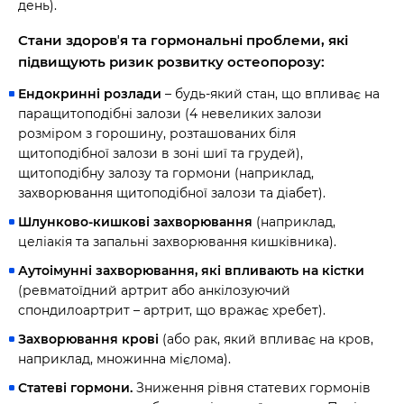
день).
Стани здоровʼя та гормональні проблеми, які
підвищують ризик розвитку остеопорозу:
Ендокринні розлади
– будь-який стан, що впливає на
паращитоподібні залози (4 невеликих залози
розміром з горошину, розташованих біля
щитоподібної залози в зоні шиї та грудей),
щитоподібну залозу та гормони (наприклад,
захворювання щитоподібної залози та діабет).
Шлунково-кишкові захворювання
(наприклад,
целіакія та запальні захворювання кишківника).
Аутоімунні захворювання, які впливають на кістки
(ревматоїдний артрит або анкілозуючий
спондилоартрит – артрит, що вражає хребет).
Захворювання крові
(або рак, який впливає на кров,
наприклад, множинна мієлома).
Статеві гормони.
Зниження рівня статевих гормонів