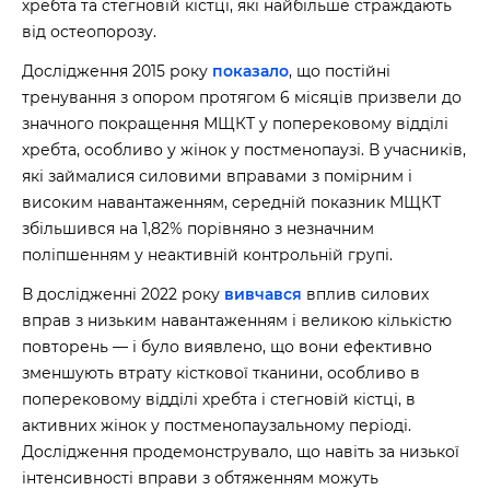
хребта та стегновій кістці, які найбільше страждають
від остеопорозу.
Дослідження 2015 року
показало
, що постійні
тренування з опором протягом 6 місяців призвели до
значного покращення МЩКТ у поперековому відділі
хребта, особливо у жінок у постменопаузі. В учасників,
які займалися силовими вправами з помірним і
високим навантаженням, середній показник МЩКТ
збільшився на 1,82% порівняно з незначним
поліпшенням у неактивній контрольній групі.
В дослідженні 2022 року
вивчався
вплив силових
вправ з низьким навантаженням і великою кількістю
повторень — і було виявлено, що вони ефективно
зменшують втрату кісткової тканини, особливо в
поперековому відділі хребта і стегновій кістці, в
активних жінок у постменопаузальному періоді.
Дослідження продемонструвало, що навіть за низької
інтенсивності вправи з обтяженням можуть