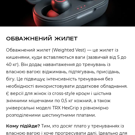
ОБВАЖНЕНИЙ ЖИЛЕТ
Обважнений жилет (Weighted Vest) — це жилет із
кишенями, куди вставляються ваги (зазвичай від 5 до
40 кг). Він додає навантаження до тренувань із
власною вагою: віджимань, підтягувань, присідань,
бігу. Це підвищує інтенсивність тренування без
необхідності використовувати додаткове обладнання.
Є версії для жінок із cross-style кроєм і шістьма
знімними мішечками по 0,5 кг кожний, а також
універсальні моделі TRX HexGrip з рівномірно
розподіленими шестикутними платами.
Кому підійде?
Тим, хто досяг плато у тренуваннях із
власною вагою і хоче прогресувати далі. Ідеально для