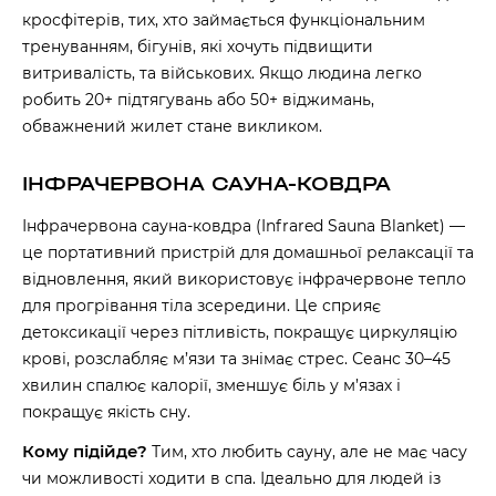
кросфітерів, тих, хто займається функціональним
тренуванням, бігунів, які хочуть підвищити
витривалість, та військових. Якщо людина легко
робить 20+ підтягувань або 50+ віджимань,
обважнений жилет стане викликом.
ІНФРАЧЕРВОНА САУНА-КОВДРА
Інфрачервона сауна-ковдра (Infrared Sauna Blanket) —
це портативний пристрій для домашньої релаксації та
відновлення, який використовує інфрачервоне тепло
для прогрівання тіла зсередини. Це сприяє
детоксикації через пітливість, покращує циркуляцію
крові, розслабляє м’язи та знімає стрес. Сеанс 30–45
хвилин спалює калорії, зменшує біль у м’язах і
покращує якість сну.
Кому підійде?
Тим, хто любить сауну, але не має часу
чи можливості ходити в спа. Ідеально для людей із