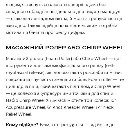
людям, які хочуть спалювати калорії вдома без
складного обладнання. Ідеально для тих, хто мандрує
— скакалка легка, компактна, й можна тренуватися де
завгодно. Також підійде початківцям, яким потрібна
мотивація бачити прогрес у цифрах.
МАСАЖНИЙ РОЛЕР АБО CHIRP WHEEL
Масажний ролер (Foam Roller) або Chirp Wheel — це
інструменти для самоміофасціального релізу (self-
myofascial release), які допомагають розслабити м’язи,
покращити гнучкість і зменшити біль. Foam roller — це
циліндр із піни, який катають під тілом, а Chirp Wheel
— це колесо з акупресурними точками для спини.
Набір Chirp Wheel XR 3-Pack містить три колеса: 10″
Acupressure Wheel, 6″ Knot Kneader Wheel і 4″ Neck
Relief Wheel.
Кому підійде?
Всім, хто тренується — від йогів до