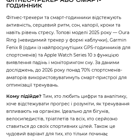
ФІТНЕС-ТРЕКЕР АБО СМАРТ-
ГОДИННИК
Фітнес-трекери та смарт-годинники відстежують
активність, серцевий ритм, сон, калорії, кроки та
навіть рівень стресу. Топові моделі 2025 року — Oura
Ring (невидимий трекер у формі каблучки), Garmin
Fenix 8 (один із найпросунутіших GPS-годинників для
спортсменів) та Apple Watch Series 10 з функцією
виявлення падінь і моніторингом сну. За даними
досліджень, до 2026 року понад 70% спортсменів-
аматорів використовуватимуть смарт-пристрої для
оптимізації тренувань.
Кому підійде?
Тим, хто любить цифри та аналітику,
хоче відстежувати прогрес і розуміти, як тренування
впливають на організм. Ідеально для бігунів,
велосипедистів, тріатлетів та всіх, хто серйозно
ставиться до своїх спортивних цілей. Також це
чудовий варіант для тих, хто тільки починає