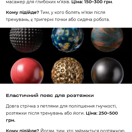
Ціна: 150–300 грн
масажер для глибоких м’язів.
.
Кому підійде?
Тим, у кого болять м’язи після
Наше право на життя, свободу та
творчість вибороли ті, хто свої життя —
тренувань, є тригерні точки або сидяча робота.
віддав.
Ми пам’ятаємо.
Еластичний пояс для розтяжки
Довга стрічка з петлями для поліпшення гнучкості,
Ціна: 250–500
розтяжки після тренувань або йоги.
грн.
Кому підійде?
Йогам, тим, хто займається розтяжкою,