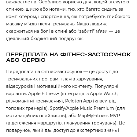
важкоатлетів. Особливо корисно для людей зі скутою
спиною, шиєю або ногами, тих, хто багато сидить за
комп’ютером, і спортсменів, які потребують глибокого
масажу м’язів після тренувань. Якщо людина
скаржиться на болі в спині або “забиті” м’язи — це
ідеальний бюджетний подарунок.
ПЕРЕДПЛАТА НА ФІТНЕС-ЗАСТОСУНОК
АБО СЕРВІС
Передплата на фітнес-застосунок — це доступ до
тренувальних програм, планів харчування,
відеоуроків і мотиваційного контенту. Популярні
варіанти: Apple Fitness+ (інтеграція з Apple Watch,
різноманітні тренування), Peloton App (класи від
топових тренерів), Spotify/Apple Music Premium (для
мотиваційних плейлистів), або MapMyFitness MVP
(відстеження маршрутів, планування тренувань). Це
подарунок, який дає доступ до експертних знань і