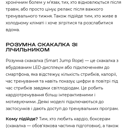
хронічним болем у м’язах, тих, хто відновлюється після
травм, або просто цінує релакс після важкого
тренувального тижня. Також підійде тим, хто живе в
холодному кліматі і хоче зігрітися та розслабитися
вдома.
РОЗУМНА СКАКАЛКА ЗІ
ЛІЧИЛЬНИКОМ
Розумна скакалка (Smart Jump Rope) — це скакалка з
вбудованим LED-дисплеєм або підключенням до
смартфона, яка відстежує кількість стрибків, калорії,
час тренування та навіть показує цифри в повітрі під
час стрибків завдяки світлодіодам. Це робить
кардіотренування більш інтерактивними і
мотивуючими. Деякі моделі підключаються до
застосунків і дають доступ до тренувальних програм.
Кому підійде?
Тим, хто любить кардіо, боксерам
(скакалка — обов’язкова частина підготовки), а також