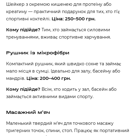
Шейкер з окремою кишенею для протеїну або
креатину — практичний подарунок для тих, хто п’є
Ціна: 250–500 грн.
спортивні коктейлі.
Кому підійде?
Тим, хто займається силовими
тренуваннями, вживає спортивне харчування.
Рушник із мікрофібри
Компактний рушник, який швидко сохне та займає
мало місця в сумці. Ідеально для залу, басейну або
Ціна: 200–400 грн.
мандрів.
Кому підійде?
Всім, хто ходить у зал, басейн або
займається активними видами спорту.
60 секунд пам’яті
Масажний м'яч
О 9:00 ми зупиняємось
Маленький твердий м’яч для точкового масажу
00
59
тригерних точок, спини, стоп. Працює як портативний
хв
сек