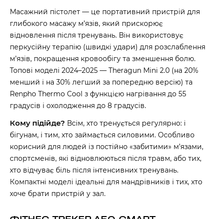
Масажний пістолет — це портативний пристрій для
глибокого масажу м’язів, який прискорює
відновлення після тренувань. Він використовує
перкусійну терапію (швидкі удари) для розслаблення
м’язів, покращення кровообігу та зменшення болю.
Топові моделі 2024–2025 — Theragun Mini 2.0 (на 20%
менший і на 30% легший за попередню версію) та
Renpho Thermo Cool з функцією нагрівання до 55
градусів і охолодження до 8 градусів.
Кому підійде?
Всім, хто тренується регулярно: і
бігунам, і тим, хто займається силовими. Особливо
корисний для людей із постійно «забитими» м’язами,
спортсменів, які відновлюються після травм, або тих,
хто відчуває біль після інтенсивних тренувань.
Компактні моделі ідеальні для мандрівників і тих, хто
хоче брати пристрій у зал.