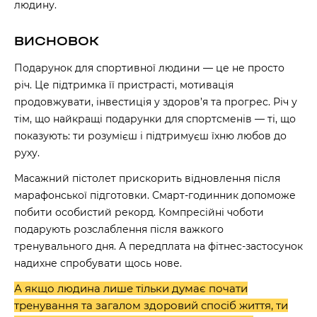
людину.
ВИСНОВОК
Подарунок для спортивної людини — це не просто
річ. Це підтримка її пристрасті, мотивація
продовжувати, інвестиція у здоров’я та прогрес. Річ у
тім, що найкращі подарунки для спортсменів — ті, що
показують: ти розумієш і підтримуєш їхню любов до
руху.
Масажний пістолет прискорить відновлення після
марафонської підготовки. Смарт-годинник допоможе
побити особистий рекорд. Компресійні чоботи
подарують розслаблення після важкого
тренувального дня. А передплата на фітнес-застосунок
надихне спробувати щось нове.
А якщо людина лише тільки думає почати
тренування та загалом здоровий спосіб життя, ти