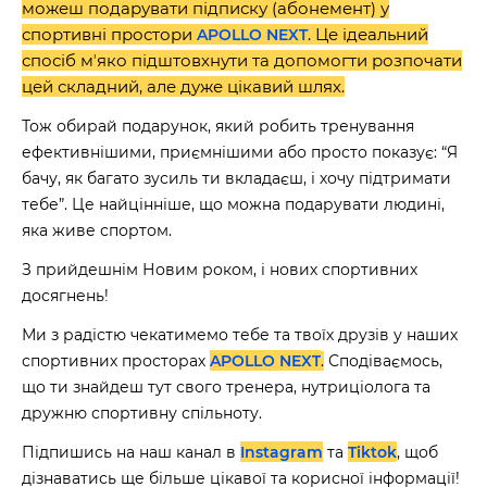
можеш подарувати підписку (абонемент) у
спортивні простори
. Це ідеальний
APOLLO NEXT
спосіб мʼяко підштовхнути та допомогти розпочати
цей складний, але дуже цікавий шлях.
Тож обирай подарунок, який робить тренування
ефективнішими, приємнішими або просто показує: “Я
бачу, як багато зусиль ти вкладаєш, і хочу підтримати
тебе”. Це найцінніше, що можна подарувати людині,
яка живе спортом.
З прийдешнім Новим роком, і нових спортивних
досягнень!
Ми з радістю чекатимемо тебе та твоїх друзів у наших
спортивних просторах
APOLLO NEXT
.
Сподіваємось,
що ти знайдеш тут свого тренера, нутриціолога та
дружню спортивну спільноту.
Підпишись на наш канал в
Instagram
та
Tiktok
, щоб
дізнаватись ще більше цікавої та корисної інформації!