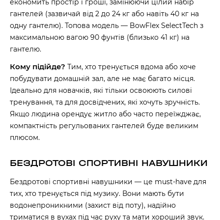
економить простір і гроші, замінюючи цілий набір
гантелей (зазвичай від 2 до 24 кг або навіть 40 кг на
одну гантелю). Топова модель — BowFlex SelectTech з
максимальною вагою 90 фунтів (близько 41 кг) на
гантелю.
Кому підійде?
Тим, хто тренується вдома або хоче
побудувати домашній зал, але не має багато місця.
Ідеально для новачків, які тільки освоюють силові
тренування, та для досвідчених, які хочуть зручність.
Якщо людина орендує житло або часто переїжджає,
компактність регульованих гантелей буде великим
плюсом.
БЕЗДРОТОВІ СПОРТИВНІ НАВУШНИКИ
Бездротові спортивні навушники — це must-have для
тих, хто тренується під музику. Вони мають бути
водонепроникними (захист від поту), надійно
триматися в вухах під час руху та мати хороший звук.