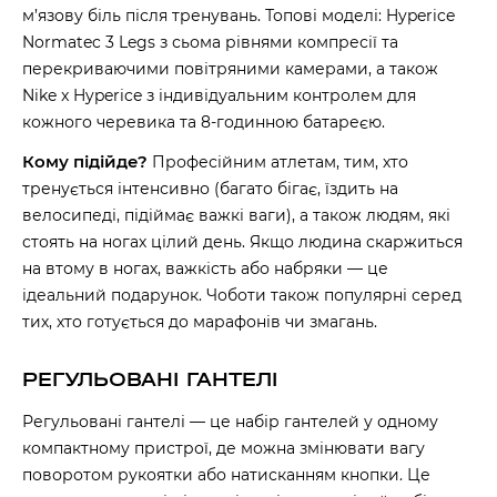
м’язову біль після тренувань. Топові моделі: Hyperice
Normatec 3 Legs з сьома рівнями компресії та
перекриваючими повітряними камерами, а також
Nike x Hyperice з індивідуальним контролем для
кожного черевика та 8-годинною батареєю.
Кому підійде?
Професійним атлетам, тим, хто
тренується інтенсивно (багато бігає, їздить на
велосипеді, підіймає важкі ваги), а також людям, які
стоять на ногах цілий день. Якщо людина скаржиться
на втому в ногах, важкість або набряки — це
ідеальний подарунок. Чоботи також популярні серед
тих, хто готується до марафонів чи змагань.
РЕГУЛЬОВАНІ ГАНТЕЛІ
Регульовані гантелі — це набір гантелей у одному
компактному пристрої, де можна змінювати вагу
поворотом рукоятки або натисканням кнопки. Це