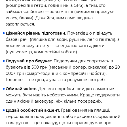
(компресійні гетри, годинник із GPS), а тим, хто
займається йогою — зовсім інші (килимок преміум-
класу, блоки). Дізнайся, чим саме людина
захоплюється.
Дізнайся рівень підготовки.
Початківцю підійдуть
базові речі (пляшка для води, рушник, легкі гантелі), а
досвідченому атлету — спеціалізовані гаджети
(пульсометр, компресійні чоботи).
Подумай про бюджет.
Подарунки для спортсменів
бувають від 500 грн (масажний ролер, скакалка) до 20
000+ грн (смарт-годинник, компресійні чоботи).
Головне — не ціна, а увага та розуміння потреб.
Обирай якість.
Дешеві підробки швидко ламаються і
можуть бути навіть небезпечними. Краще подарувати
один якісний аксесуар, ніж кілька посередніх.
Додай особистий акцент.
Гравіювання на пляшці,
персональне повідомлення, або красиво оформлений
подарунок — це показує, що ти справді думав про