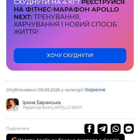
СХУДНУТИ НА 4 КГ?
РЕЄСТРУЙСЯ
НА ФІТНЕС-МАРАФОН APOLLO
NEXT:
ТРЕНУВАННЯ,
ХАРЧУВАННЯ І НОВИЙ СПОСІБ
ЖИТТЯ!
ХОЧУ СХУДНУТИ!
Корисне
Опубліковано 09.08.2026 у категорії
Ірина Баранська
Редактор блогу APOLLO NEXT
Поділитися: