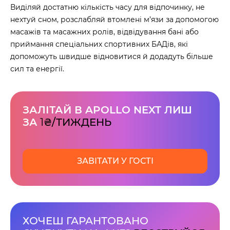
Виділяй достатню кількість часу для відпочинку, не
нехтуй сном, розслабляй втомлені м’язи за допомогою
масажів та масажних ролів, відвідування бані або
приймання спеціальних спортивних БАДів, які
допоможуть швидше відновитися й додадуть більше
сил та енергії.
ЗАЛІТАЙ В APOLLO NEXT ЛИШ
ЗА
1
₴/ТИЖДЕНЬ
ЗАВІТАТИ У ГОСТІ
ХОЧЕШ ГАРАНТОВАНО