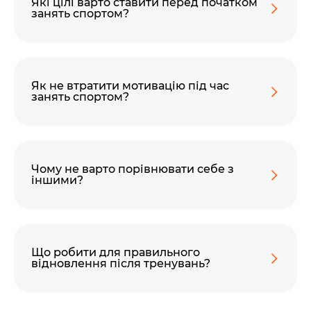
Які цілі варто ставити перед початком
занять спортом?
Як не втратити мотивацію під час
занять спортом?
60 секунд пам’яті
О 9:00 ми зупиняємось
Чому не варто порівнювати себе з
іншими?
00
59
хв
сек
Наше право на життя, свободу та
Що робити для правильного
творчість вибороли ті, хто свої життя —
відновлення після тренувань?
віддав.
Ми пам’ятаємо.