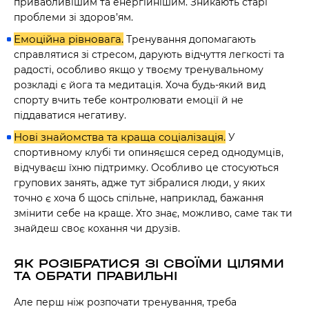
привабливішим та енергійнішим. Зникають старі
проблеми зі здоров’ям.
Емоційна рівновага.
Тренування допомагають
справлятися зі стресом, дарують відчуття легкості та
радості, особливо якщо у твоєму тренувальному
розкладі є йога та медитація. Хоча будь-який вид
спорту вчить тебе контролювати емоції й не
піддаватися негативу.
Нові знайомства та краща соціалізація.
У
спортивному клубі ти опиняєшся серед однодумців,
відчуваєш їхню підтримку. Особливо це стосуються
групових занять, адже тут зібралися люди, у яких
точно є хоча б щось спільне, наприклад, бажання
змінити себе на краще. Хто знає, можливо, саме так ти
знайдеш своє кохання чи друзів.
ЯК РОЗІБРАТИСЯ ЗІ СВОЇМИ ЦІЛЯМИ
ТА ОБРАТИ ПРАВИЛЬНІ
Але перш ніж розпочати тренування, треба