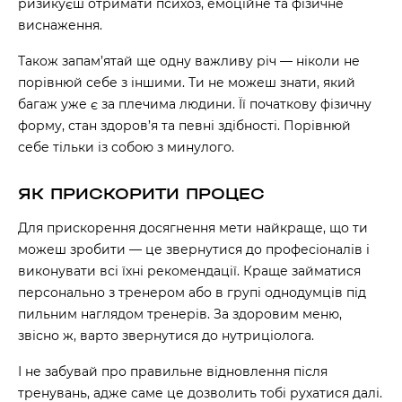
ризикуєш отримати психоз, емоційне та фізичне
виснаження.
Також запам’ятай ще одну важливу річ — ніколи не
порівнюй себе з іншими. Ти не можеш знати, який
багаж уже є за плечима людини. Її початкову фізичну
форму, стан здоров’я та певні здібності. Порівнюй
себе тільки із собою з минулого.
ЯК ПРИСКОРИТИ ПРОЦЕС
Для прискорення досягнення мети найкраще, що ти
можеш зробити — це звернутися до професіоналів і
виконувати всі їхні рекомендації. Краще займатися
персонально з тренером або в групі однодумців під
пильним наглядом тренерів. За здоровим меню,
звісно ж, варто звернутися до нутриціолога.
І не забувай про правильне відновлення після
тренувань, адже саме це дозволить тобі рухатися далі.