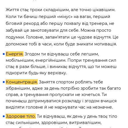
Життя стає трохи складнішим, але точно цікавішим.
Коли ти бачиш перший «мінус» на вагах, перший
біговий рекорд або першу похвалу від тренера, не
забувай це занотовувати для себе. Можна просто
подумки. Головне, запам’ятати це чудове відчуття. Це
допоможе тобі в часи, коли буде зникати мотивація.
Енергія.
Згодом ти відчуваєш себе легшим,
мобільнішим, енергійнішим. Попри тренування сил
стає в рази більше, і виникає відчуття, що ти можеш
підкорити будь-яку верхівку.
Концентрація.
Заняття спортом роблять тебе
зібранішим, адже за день потрібно зробити так багато
справ, а тренування пропускати не хочеться. Ти
починаєш дотримуватися розкладу і згодом вчишся
виділяти головне й не марнувати час на незначне.
Здорове тіло.
Ти відчуваєш, як
день у день твоє тіло
стає сильнішим, здоровішим, витривалішим,