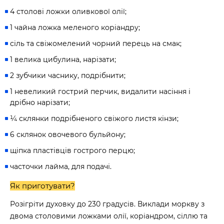
4 столові ложки оливкової олії;
1 чайна ложка меленого коріандру;
сіль та свіжомелений чорний перець на смак;
1 велика цибулина, нарізати;
2 зубчики часнику, подрібнити;
1 невеликий гострий перчик, видалити насіння і
дрібно нарізати;
¼ склянки подрібненого свіжого листя кінзи;
6 склянок овочевого бульйону;
щіпка пластівців гострого перцю;
часточки лайма, для подачі.
Як приготувати?
Розігріти духовку до 230 градусів. Виклади моркву з
двома столовими ложками олії, коріандром, сіллю та