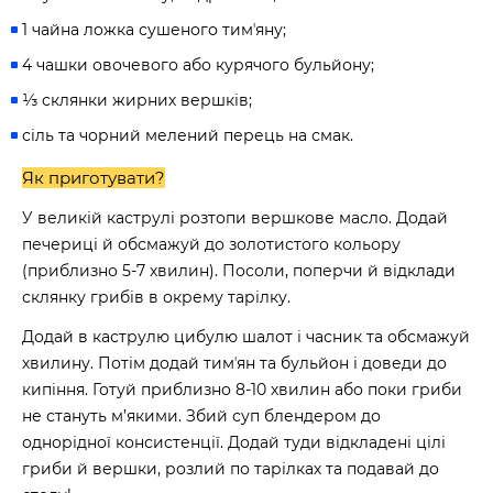
1 чайна ложка сушеного тимʼяну;
4 чашки овочевого або курячого бульйону;
⅓ склянки жирних вершків;
сіль та чорний мелений перець на смак.
Як приготувати?
У великій каструлі розтопи вершкове масло. Додай
печериці й обсмажуй до золотистого кольору
(приблизно 5-7 хвилин). Посоли, поперчи й відклади
склянку грибів в окрему тарілку.
Додай в каструлю цибулю шалот і часник та обсмажуй
хвилину. Потім додай тимʼян та бульйон і доведи до
кипіння. Готуй приблизно 8-10 хвилин або поки гриби
не стануть м’якими. Збий суп блендером до
однорідної консистенції. Додай туди відкладені цілі
гриби й вершки, розлий по тарілках та подавай до