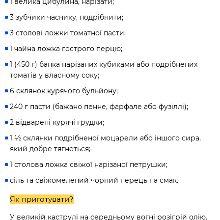
1 велика цибулина, нарізати;
3 зубчики часнику, подрібнити;
3 столові ложки томатної пасти;
1 чайна ложка гострого перцю;
1 (450 г) банка нарізаних кубиками або подрібнених
томатів у власному соку;
6 склянок курячого бульйону;
240 г пасти (бажано пенне, фарфале або фузіллі);
2 відварені курячі грудки;
1 ½ склянки подрібненої моцарели або іншого сира,
який добре тягнеться;
1 столова ложка свіжої нарізаної петрушки;
сіль та свіжомелений чорний перець на смак.
Як приготувати?
У великій каструлі на середньому вогні розігрій олію.