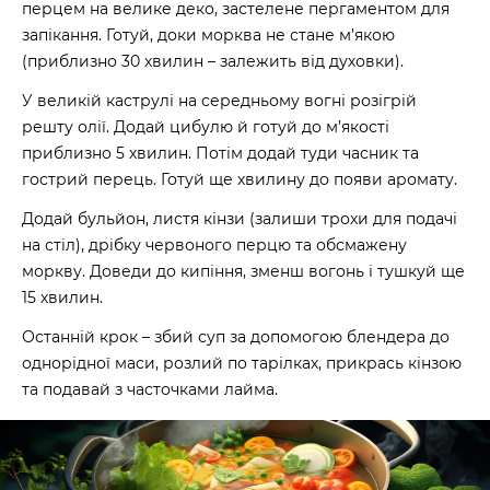
перцем на велике деко, застелене пергаментом для
запікання. Готуй, доки морква не стане м’якою
(приблизно 30 хвилин – залежить від духовки).
У великій каструлі на середньому вогні розігрій
решту олії. Додай цибулю й готуй до м’якості
приблизно 5 хвилин. Потім додай туди часник та
гострий перець. Готуй ще хвилину до появи аромату.
Додай бульйон, листя кінзи (залиши трохи для подачі
на стіл), дрібку червоного перцю та обсмажену
моркву. Доведи до кипіння, зменш вогонь і тушкуй ще
15 хвилин.
Останній крок – збий суп за допомогою блендера до
однорідної маси, розлий по тарілках, прикрась кінзою
та подавай з часточками лайма.