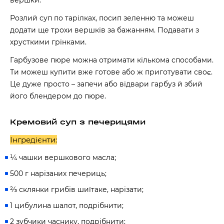
вершки.
Розлий суп по тарілках, посип зеленню та можеш
додати ще трохи вершків за бажанням. Подавати з
хрусткими грінками.
Гарбузове пюре можна отримати кількома способами.
Ти можеш купити вже готове або ж приготувати своє.
Це дуже просто – запечи або відвари гарбуз й збий
його блендером до пюре.
Кремовий суп з печерицями
Інгредієнти:
¼ чашки вершкового масла;
500 г нарізаних печериць;
⅔ склянки грибів шиїтаке, нарізати;
1 цибулина шалот, подрібнити;
2 зубчики часнику, подрібнити;