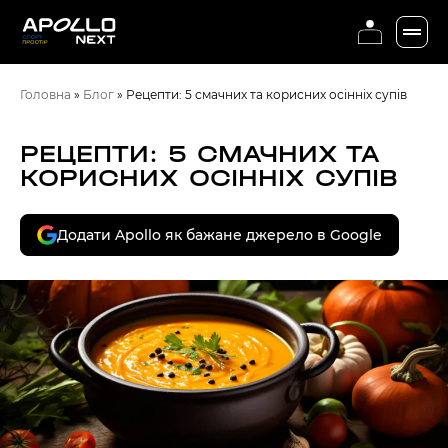
Головна
»
Блог
»
Рецепти: 5 смачних та корисних осінніх супів
РЕЦЕПТИ: 5 СМАЧНИХ ТА
КОРИСНИХ ОСІННІХ СУПІВ
Додати Apollo як бажане джерело в Google