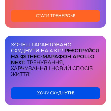
творчість вибороли ті, хто свої життя —
віддав.
Ми пам’ятаємо.
СТАТИ ТРЕНЕРОМ!
ХОЧЕШ ГАРАНТОВАНО
СХУДНУТИ НА 4 КГ?
РЕЄСТРУЙСЯ
НА ФІТНЕС-МАРАФОН APOLLO
NEXT:
ТРЕНУВАННЯ,
ХАРЧУВАННЯ І НОВИЙ СПОСІБ
ЖИТТЯ!
ХОЧУ СХУДНУТИ!