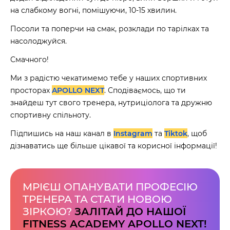
на слабкому вогні, помішуючи, 10-15 хвилин.
Посоли та поперчи на смак, розклади по тарілках та
насолоджуйся.
Смачного!
Ми з радістю чекатимемо тебе у наших спортивних
просторах
APOLLO NEXT
. Сподіваємось, що ти
знайдеш тут свого тренера, нутриціолога та дружню
спортивну спільноту.
Підпишись на наш канал в
Instagram
та
Tiktok
, щоб
дізнаватись ще більше цікавої та корисної інформації!
60 секунд пам’яті
О 9:00 ми зупиняємось
МРІЄШ ОПАНУВАТИ ПРОФЕСІЮ
00
59
ТРЕНЕРА ТА СТАТИ НОВОЮ
хв
сек
ЗІРКОЮ?
ЗАЛІТАЙ ДО НАШОЇ
FITNESS ACADEMY APOLLO NEXT!
Наше право на життя, свободу та