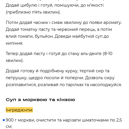
Додай цибулю і готуй, помішуючи, до м’якості
(приблизно пʼять хвилин).
Потім додай часник і смаж хвилину до появи аромату.
Додай томатну пасту та червоний перець, а потім
влий томати, бульйон. Доведи майбутній суп до
кипіння.
Тепер додай пасту і готуй до стану аль-денте (8-10
хвилин).
Додай готову й подрібнену курку, тертий сир та
петрушку, щедро посоли й поперчи. Дозволь сиру
розплавитися, розливай по тарілках та насолоджуйся.
Суп з морквою та кінзою
Інгредієнти:
900 г моркви, очистити та нарізати шматочками по 2,5
см;