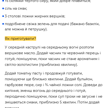
⅓ склянки тертого сиру, який добре плавиться;
сіль на смак;
3 столові ложки жирних вершків;
подрібнене свіжа зелень для подачі (бажано базилік,
але можна й петрушку).
Як приготувати?
У середній каструлі на середньому вогні розтопи
вершкове масло. Додай часник та червоний перець і
готуй, помішуючи, поки часник не стане ароматним і
світло-золотистим (приблизно хвилину).
Додай томатну пасту і продовжуй готувати,
помішуючи ще близько хвилини. Додай бульйон,
гарбузове пюре, сир і ¾ чайної ложки солі. Доведи до
кипіння, зменш вогонь до середнього і готуй,
періодично помішуючи, поки суп трохи не загусне і не
змішаються смаки, приблизно 5 хвилин. Потім додай