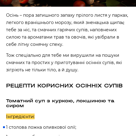
Осінь – пора затишного запаху прілого листя у парках,
легкого вранішнього морозу, який зненацька щипає
тебе за ніс, та смачних гарячих супів, наповнених
силою та ароматами трав та овочів, які увібрали в
себе літну сонячну спеку.
Тож спеціально для тебе ми вирушили на пошуки
смачних та простих у приготуванні осінніх супів, які
зігріють не тільки тіло, а й душу.
РЕЦЕПТИ КОРИСНИХ ОСІННІХ СУПІВ
Томатний суп з куркою, локшиною та
сиром
Інгредієнти:
1 столова ложка оливкової олії;