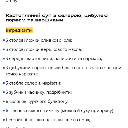
столу!
Картопляний суп з селерою, цибулею
пореєм та вершками
Інгредієнти:
3 столові ложки оливкової олії;
3 столові ложки вершкового масла;
3 середні картоплини, почистити та нарізати;
3 цибулини порею, тільки біла і світло-зелена частини,
тонко нарізати;
3 стебла селери, нарізати;
3 зубчики часнику, подрібнити;
6 склянок курячого бульйону;
6 гілочок свіжого тимʼяну (можна й суху приправу);
1 ½ чайної ложки солі, плюс ще на смак;