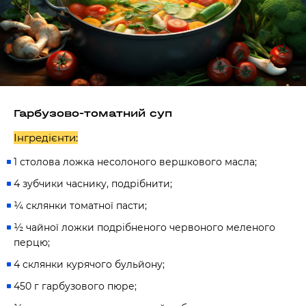
Гарбузово-томатний суп
Інгредієнти:
1 столова ложка несолоного вершкового масла;
4 зубчики часнику, подрібнити;
¼ склянки томатної пасти;
½ чайної ложки подрібненого червоного меленого
перцю;
4 склянки курячого бульйону;
450 г гарбузового пюре;