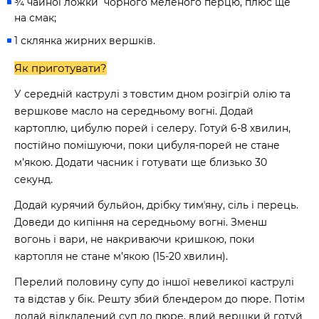
¾ чайної ложки чорного меленого перцю, плюс ще
на смак;
1 склянка жирних вершків.
Як приготувати?
У середній каструлі з товстим дном розігрій олію та
вершкове масло на середньому вогні. Додай
картоплю, цибулю порей і селеру. Готуй 6-8 хвилин,
постійно помішуючи, поки цибуля-порей не стане
м’якою. Додати часник і готувати ще близько 30
секунд.
Додай курячий бульйон, дрібку тимʼяну, сіль і перець.
Доведи до кипіння на середньому вогні. Зменш
вогонь і вари, не накриваючи кришкою, поки
картопля не стане м’якою (15-20 хвилин).
Перелий половину супу до іншої невеликої каструлі
та відстав у бік. Решту збий блендером до пюре. Потім
додай відкладений суп до пюре, влий вершки й готуй