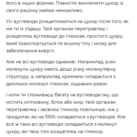
його в інших формах. Повністю виключити цукор зі
свого раціону майже неможливо.
Усі вуглеводи розщеплюються на цукор після того, як
ми ти їх з’їдаєш. Твій організм перетравлює і
розщеплює вуглеводи до глюкози, простого цукру,
який транспортується по всьому тілу і мозку для
забезпечення енергії.
Але не всі вуглеводи однакові. Наприклад, різні
молекули цукру мають дещо різну молекулярну
структуру, а, наприклад, крохмаль складається з
декількох молекул глюкози, з’єднаних разом.
І коли ти споживаєш багату на вуглеводи їжу, що
містить клітковину, білок або жир, твій організм
перетравлює і засвоює глюкозу повільніше, ніж у
продуктах, які на 100% складаються з вуглеводів. Але
все ж таки всі вуглеводи складаються з молекул
цукру, які твоє тіло розщеплює на глюкозу.