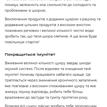
показує залежність між схильністю до солодкого та
проблемами зі шкірою.
Виключення продуктів з доданим цукром з раціону та
додавання цільних продуктів з високим вмістом
поживних речовин і великої кількості чистої води
зробить так, що твоя шкіра сяятиме. А ще вона буде
повільніше
старіти!
Покращиться імунітет
Вживання великої кількості цукру завдає шкоди
імунній системі. Після відмови та очищення твій
імунітет починає працювати набагато краще. Це
трапляється через зникнення хронічного запалення,
яке пов’язане з високим споживанням цукру та яке
знижує імунну відповідь, робить тебе більш
вразливим до застуди та грипу протягом року.
Відмова від цукру дійсно зробить тебе здоровішим.