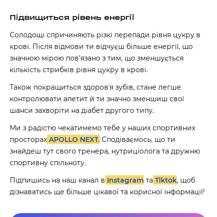
Підвищиться рівень енергії
Солодощі спричиняють різкі перепади рівня цукру в
крові. Після відмови ти відчуєш більше енергії, що
значною мірою пов’язано з тим, що зменшується
кількість стрибків рівня цукру в крові.
Також покращиться здоровʼя зубів, стане легше
контролювати апетит й ти значно зменшиш свої
60 секунд пам’яті
шанси захворіти на діабет другого типу.
О 9:00 ми зупиняємось
Ми з радістю чекатимемо тебе у наших спортивних
просторах
APOLLO NEXT
.
Сподіваємось, що ти
00
59
знайдеш тут свого тренера, нутриціолога та дружню
хв
сек
спортивну спільноту.
Наше право на життя, свободу та
Підпишись на наш канал в
Instagram
та
Tiktok
, щоб
творчість вибороли ті, хто свої життя —
віддав.
дізнаватись ще більше цікавої та корисної інформації!
Ми пам’ятаємо.