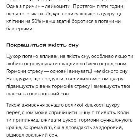
Одна з причин – лейкоцити. Протягом пʼяти годин
після того, як ти з’їдаєш велику кількість цукру, ці
клітини на 50% менш
здатні боротися
з поганими
бактеріями.
Покращиться якість сну
Цукор погано впливає на якість сну, особливо якщо ти
любиш перекушувати шкідливою їжею перед сном.
Гормони стресу — основні винуватці неякісного сну.
Нагадуємо, що продукти з великим вмістом цукру
підвищують рівень гормонів стресу і зменшують твої
шанси на повноцінний сон.
Також вживання занадто великої кількості цукру
перед сном може спричинити нічну пітливість. Коли
ти припиняєш вживати цукор, гормони функціонують
краще, зокрема
й ті, які відповідають за здоровий,
відновлювальний сон.