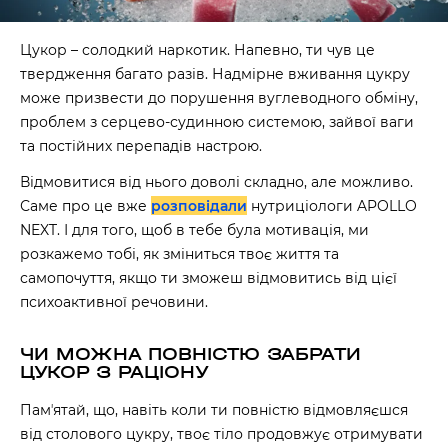
Цукор – солодкий наркотик. Напевно, ти чув це
твердження багато разів. Надмірне вживання цукру
може призвести до порушення вуглеводного обміну,
проблем з серцево-судинною системою, зайвої ваги
та постійних перепадів настрою.
Відмовитися від нього доволі складно, але можливо.
Саме про це вже
розповідали
нутриціологи APOLLO
NEXT. І для того, щоб в тебе була мотивація, ми
розкажемо тобі, як зміниться твоє життя та
самопочуття, якщо ти зможеш відмовитись від цієї
психоактивної речовини.
ЧИ МОЖНА ПОВНІСТЮ ЗАБРАТИ
ЦУКОР З РАЦІОНУ
Памʼятай, що, навіть коли ти повністю відмовляєшся
від столового цукру, твоє тіло продовжує отримувати