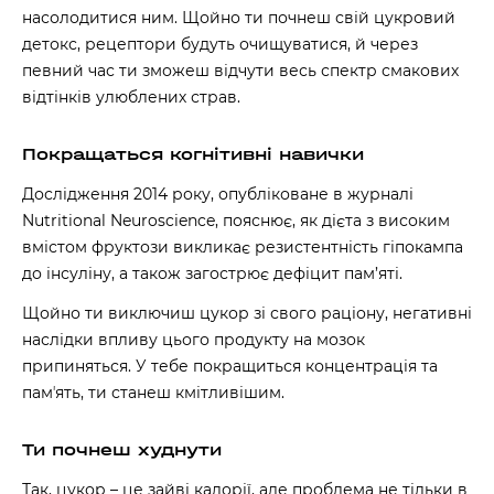
насолодитися ним. Щойно ти почнеш свій цукровий
детокс, рецептори будуть очищуватися, й через
певний час ти зможеш відчути весь спектр смакових
відтінків улюблених страв.
Покращаться когнітивні навички
Дослідження
2014 року, опубліковане в журналі
Nutritional Neuroscience, пояснює, як дієта з високим
вмістом фруктози викликає резистентність гіпокампа
до інсуліну, а також загострює дефіцит пам’яті.
Щойно ти виключиш цукор зі свого раціону, негативні
наслідки впливу цього продукту на мозок
припиняться. У тебе покращиться концентрація та
памʼять, ти станеш кмітливішим.
Ти почнеш худнути
Так, цукор – це зайві калорії, але проблема не тільки в