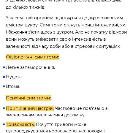
У деяких людей симптоми тривають від кількох днів
до кількох тижнів.
З часом твій організм адаптується до дієти з низьким
вмістом цукру. Симптоми стануть менш інтенсивні, як
і бажання зʼїсти щось з цукром. Але на початку відмови
вони можуть змінювати свою інтенсивність в
залежності від часу доби або в стресових ситуаціях.
Фізіологічні симптоми:
Легке запаморочення.
Нудота.
Втома.
Психічні симптоми:
Пригнічений настрій.
Частково це пов’язано зі
зменшенням вивільнення дофаміну.
Тривожність.
Почуття тривоги може
супроводжуватися нервозністю, неспокоєм і