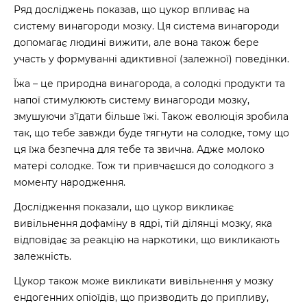
Ряд
досліджень
показав, що цукор впливає на
систему винагороди мозку. Ця система винагороди
допомагає людині вижити, але вона також бере
участь у формуванні адиктивної (залежної) поведінки.
Їжа – це природна винагорода, а солодкі продукти та
напої стимулюють систему винагороди мозку,
змушуючи з’їдати більше їжі. Також еволюція зробила
так, що тебе завжди буде тягнути на солодке, тому що
ця їжа безпечна для тебе та звична. Адже молоко
матері солодке. Тож ти привчаєшся до солодкого з
моменту народження.
Дослідження
показали, що цукор викликає
вивільнення дофаміну в ядрі, тій ділянці мозку, яка
відповідає за реакцію на наркотики, що викликають
залежність.
Цукор також може викликати вивільнення у мозку
ендогенних опіоїдів, що призводить до припливу,