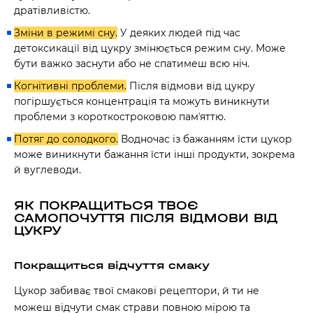
дратівливістю.
Зміни в режимі сну.
У деяких людей під час
детоксикації від цукру змінюється режим сну. Може
бути важко заснути або не спатимеш всю ніч.
Когнітивні проблеми.
Після відмови від цукру
погіршується концентрація та можуть виникнути
проблеми з короткостроковою памʼяттю.
Потяг до солодкого.
Водночас із бажанням їсти цукор
може виникнути бажання їсти інші продукти, зокрема
й вуглеводи.
ЯК ПОКРАЩИТЬСЯ ТВОЄ
САМОПОЧУТТЯ ПІСЛЯ ВІДМОВИ ВІД
ЦУКРУ
Покращиться відчуття смаку
Цукор забиває твої смакові рецептори, й ти не
можеш відчути смак страви повною мірою та