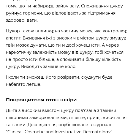
тому, що ти набираєш зайву вагу. Споживання цукру
руйнує гормони, що відповідають за підтримання
здорової ваги.
Цукор також впливає на частину мозку, яка контролює
апетит. Вживання їжі з високим вмістом цукру змушує
твій мозок думати, що ти й досі хочеш їсти. А через
наркотичну залежність мозку від цукру, тобі хочеться
не просто їсти більше, а споживати більшу кількість
цукру. Виходить замкнене коло.
І коли ти зможеш його розірвати, схуднути буде
набагато легше.
Покращиться стан шкіри
Дієта з високим вмістом цукру пов’язана з такими
шкірними захворюваннями, як акне, прищі, висипання
та плями.
Дослідження
, опубліковане в журналі
“Clinical, Cosmetic and Investigative Dermatology”,