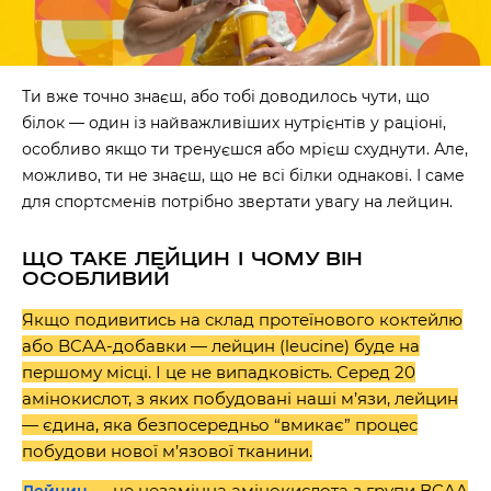
Ти вже точно знаєш, або тобі доводилось чути, що
білок — один із найважливіших нутрієнтів у раціоні,
особливо якщо ти тренуєшся або мрієш схуднути. Але,
можливо, ти не знаєш, що не всі білки однакові. І саме
для спортсменів потрібно звертати увагу на лейцин.
ЩО ТАКЕ ЛЕЙЦИН І ЧОМУ ВІН
ОСОБЛИВИЙ
Якщо подивитись на склад протеїнового коктейлю
або BCAA-добавки — лейцин (leucine) буде на
першому місці. І це не випадковість. Серед 20
амінокислот, з яких побудовані наші м’язи, лейцин
— єдина, яка безпосередньо “вмикає” процес
побудови нової м’язової тканини.
— це незамінна амінокислота з групи BCAA