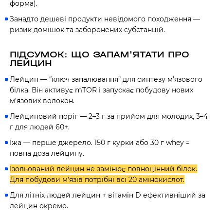
форма).
Занадто дешеві продукти невідомого походження —
ризик домішок та заборонених субстанцій.
ПІДСУМОК: ЩО ЗАПАМ'ЯТАТИ ПРО
ЛЕЙЦИН
Лейцин — “ключ запалювання” для синтезу м’язового
білка. Він активує mTOR і запускає побудову нових
м’язових волокон.
Лейциновий поріг — 2–3 г за прийом для молодих, 3–4
г для людей 60+.
Їжа — перше джерело. 150 г курки або 30 г whey =
повна доза лейцину.
60 секунд пам’яті
Ізольований лейцин не замінює повноцінний білок.
Для побудови м’язів потрібні всі 20 амінокислот.
О 9:00 ми зупиняємось
Для літніх людей лейцин + вітамін D ефективніший за
00
59
лейцин окремо.
хв
сек