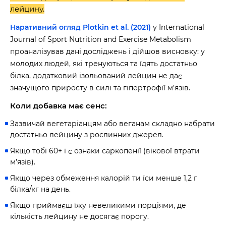
лейцину.
Наративний огляд Plotkin et al. (2021)
у International
Journal of Sport Nutrition and Exercise Metabolism
проаналізував дані досліджень і дійшов висновку: у
молодих людей, які тренуються та їдять достатньо
білка, додатковий ізольований лейцин не дає
значущого приросту в силі та гіпертрофії м’язів.
Коли добавка має сенс:
Зазвичай вегетаріанцям або веганам складно набрати
достатньо лейцину з рослинних джерел.
Якщо тобі 60+ і є ознаки саркопенії (вікової втрати
м’язів).
Якщо через обмеження калорій ти їси менше 1,2 г
білка/кг на день.
Якщо приймаєш їжу невеликими порціями, де
кількість лейцину не досягає порогу.