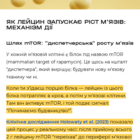
ЯК ЛЕЙЦИН ЗАПУСКАЄ РІСТ М'ЯЗІВ:
МЕХАНІЗМ ДІЇ
Шлях mTOR: "диспетчерська" росту м'язів
У кожній м’язовій клітині є білок під назвою mTOR
(mammalian target of rapamycin). Це щось на кшталт
“диспетчера”, який вирішує: будувати нову м’язову
тканину чи ні.
Коли ти з’їдаєш порцію білка — лейцин із цього
білка потрапляє в кров, а потім у м’язові клітини.
Там він активує mTOR, і той подає сигнал:
“Починаємо будівництво!”.
показало
Клінічне дослідження Holowaty et al. (2023)
цей процес у реальному часі: після прийому всього
2 г лейцину mTOR “переїхав” до периферії м’язової