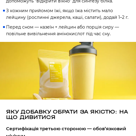
допоможуть “відкрити вікно” для синтезу білка.
З кожним прийомом їжі, якщо їжа містить мало
лейцину (рослинні джерела, каші, салати), додай 1–2 г.
Перед сном — казеїн + лейцин або порція сиру —
повільне вивільнення амінокислот під час сну.
ЯКУ ДОБАВКУ ОБРАТИ ЗА ЯКІСТЮ: НА
ЩО ДИВИТИСЯ
Сертифікація третьою стороною — обов’язковий
мінімум