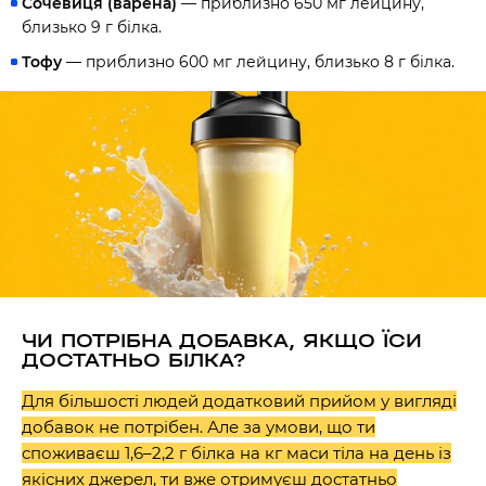
Сочевиця (варена)
— приблизно 650 мг лейцину,
близько 9 г білка.
Тофу
— приблизно 600 мг лейцину, близько 8 г білка.
ЧИ ПОТРІБНА ДОБАВКА, ЯКЩО ЇСИ
ДОСТАТНЬО БІЛКА?
Для більшості людей додатковий прийом у вигляді
добавок не потрібен. Але за умови, що ти
споживаєш 1,6–2,2 г білка на кг маси тіла на день із
якісних джерел, ти вже отримуєш достатньо