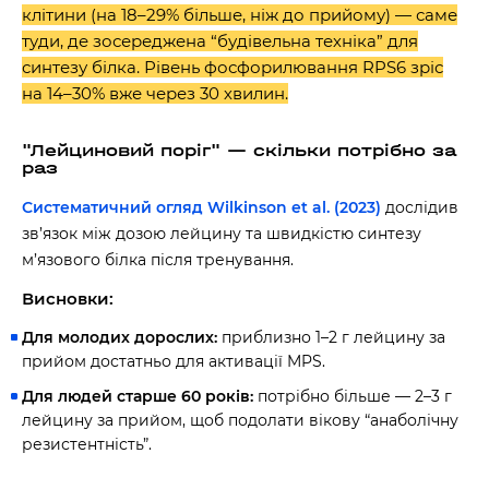
клітини (на 18–29% більше, ніж до прийому) — саме
туди, де зосереджена “будівельна техніка” для
синтезу білка. Рівень фосфорилювання RPS6 зріс
на 14–30% вже через 30 хвилин.
"Лейциновий поріг" — скільки потрібно за
раз
Систематичний огляд Wilkinson et al. (2023)
дослідив
зв’язок між дозою лейцину та швидкістю синтезу
м’язового білка після тренування.
Висновки:
Для молодих дорослих:
приблизно 1–2 г лейцину за
прийом достатньо для активації MPS.
Для людей старше 60 років:
потрібно більше — 2–3 г
лейцину за прийом, щоб подолати вікову “анаболічну
резистентність”.