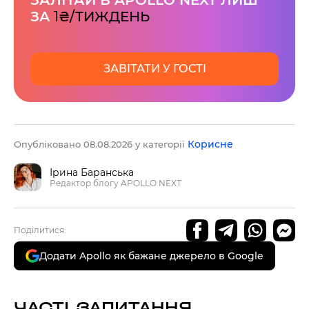
ЗАЛІТАЙ В APOLLO NEXT ЛИШ
ЗА
1
₴/ТИЖДЕНЬ
ЗАВІТАТИ У ГОСТІ
Корисне
Опубліковано 08.08.2026 у категорії
Ірина Баранська
Редактор блогу APOLLO NEXT
Поділитися:
Додати Apollo як бажане джерело в Google
ЧАСТІ ЗАПИТАННЯ