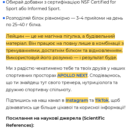
Обирай добавки з сертифікацією NSF Certified for
Sport або Informed Sport.
Наше право на життя, свободу та
творчість вибороли ті, хто свої життя —
Розподіляй білок рівномірно — 3–4 прийоми на день
віддав.
по 25–40 г білка.
Ми пам’ятаємо.
Лейцин — це не магічна пігулка, а будівельний
матеріал. Він працює на повну лише в комбінації з
тренуваннями, достатнім білком та відновленням.
Використовуй його розумно — і результат буде.
Ми з радістю чекатимемо тебе та твоїх друзів у наших
спортивних просторах
APOLLO NEXT
. Сподіваємось,
що ти знайдеш тут свого тренера, нутриціолога та
дружню спортивну спільноту.
Підпишись на наш канал в
Instagram
та
TikTok
, щоб
дізнаватись ще більше цікавої та корисної інформації!
Посилання на наукові джерела (Scientific
References):