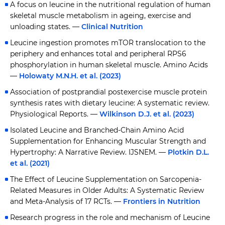
A focus on leucine in the nutritional regulation of human
skeletal muscle metabolism in ageing, exercise and
unloading states. —
Clinical Nutrition
Leucine ingestion promotes mTOR translocation to the
periphery and enhances total and peripheral RPS6
phosphorylation in human skeletal muscle. Amino Acids
—
Holowaty M.N.H. et al. (2023)
Association of postprandial postexercise muscle protein
synthesis rates with dietary leucine: A systematic review.
Physiological Reports. —
Wilkinson D.J. et al. (2023)
Isolated Leucine and Branched-Chain Amino Acid
Supplementation for Enhancing Muscular Strength and
Hypertrophy: A Narrative Review. IJSNEM. —
Plotkin D.L.
et al. (2021)
The Effect of Leucine Supplementation on Sarcopenia-
Related Measures in Older Adults: A Systematic Review
and Meta-Analysis of 17 RCTs. —
Frontiers in Nutrition
Research progress in the role and mechanism of Leucine