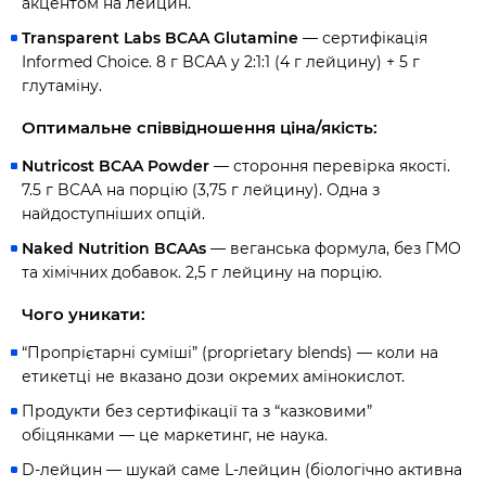
акцентом на лейцин.
Transparent Labs BCAA Glutamine
— сертифікація
Informed Choice. 8 г BCAA у 2:1:1 (4 г лейцину) + 5 г
глутаміну.
Оптимальне співвідношення ціна/якість:
Nutricost BCAA Powder
— стороння перевірка якості.
7.5 г BCAA на порцію (3,75 г лейцину). Одна з
найдоступніших опцій.
Naked Nutrition BCAAs
— веганська формула, без ГМО
та хімічних добавок. 2,5 г лейцину на порцію.
Чого уникати:
“Пропрієтарні суміші” (proprietary blends) — коли на
етикетці не вказано дози окремих амінокислот.
Продукти без сертифікації та з “казковими”
обіцянками — це маркетинг, не наука.
D-лейцин — шукай саме L-лейцин (біологічно активна