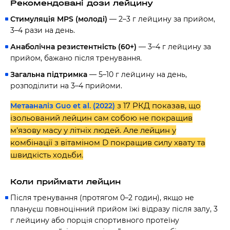
Рекомендовані дози лейцину
Стимуляція MPS (молоді)
— 2–3 г лейцину за прийом,
3–4 рази на день.
Анаболічна резистентність (60+)
— 3–4 г лейцину за
прийом, бажано після тренування.
Загальна підтримка
— 5–10 г лейцину на день,
розподілити на 3–4 прийоми.
з 17 РКД показав, що
Метааналіз Guo et al. (2022)
ізольований лейцин сам собою не покращив
м’язову масу у літніх людей. Але лейцин у
комбінації з вітаміном D покращив силу хвату та
швидкість ходьби.
Коли приймати лейцин
Після тренування (протягом 0–2 годин), якщо не
плануєш повноцінний прийом їжі відразу після залу, 3
г лейцину або порція спортивного протеїну