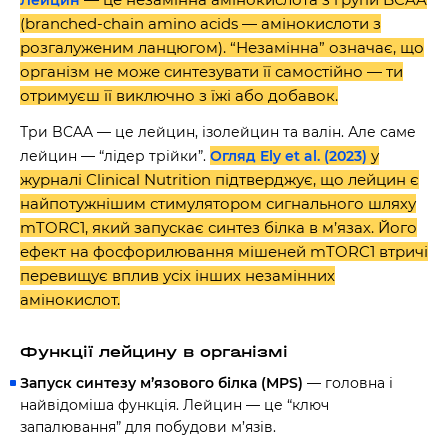
Лейцин
(branched-chain amino acids — амінокислоти з
розгалуженим ланцюгом). “Незамінна” означає, що
організм не може синтезувати її самостійно — ти
отримуєш її виключно з їжі або добавок.
Три BCAA — це лейцин, ізолейцин та валін. Але саме
у
лейцин — “лідер трійки”.
Огляд Ely et al. (2023)
журналі Clinical Nutrition підтверджує, що лейцин є
найпотужнішим стимулятором сигнального шляху
mTORC1, який запускає синтез білка в м’язах. Його
ефект на фосфорилювання мішеней mTORC1 втричі
перевищує вплив усіх інших незамінних
амінокислот.
Функції лейцину в організмі
Запуск синтезу м’язового білка (MPS)
— головна і
найвідоміша функція. Лейцин — це “ключ
запалювання” для побудови м’язів.