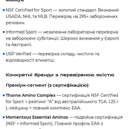
NSF Certified for Sport — золотий стандарт. Визнаний
USADA, NHL та MLB. Перевіряє на 295+ заборонених
речовин.
Informed Sport — незалежна лабораторна перевірка
на заборонені субстанції. Широко визнаний у Європі
та Австралії.
USP Verified — перевірка складу, чистоти та
відповідності етикетці.
Конкретні бренди з перевіреною якістю
Преміум-сегмент (з сертифікацією):
Thorne Amino Complex
— сертифікація NSF Certified
for Sport + рейтинг “А” від австралійського TGA. 1.25 г
L-лейцину + повний комплекс EAA.
Momentous Essential Aminos
— подвійна сертифікація
(NSF + Informed Sport). Повний профіль EAA з