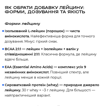
ЯК ОБРАТИ ДОБАВКУ ЛЕЙЦИНУ:
ФОРМИ, ДОЗУВАННЯ ТА ЯКІСТЬ
Форми лейцину
Ізольований L-лейцин (порошок)
— чиста
амінокислота.
Найефективніша форма для точного
дозування. Мінус: гіркий смак.
BCAA 2:1:1 — лейцин + ізолейцин + валін у
співвідношенні 2:1:1
. Класична формула, де лейцину
вдвічі більше.
EAA (Essential Amino Acids) — комплекс усіх 9
незамінних амінокислот.
Повніший спектр, але
лейцину менше в кожній порції.
Сироватковий протеїн (whey) — природне джерело
лейцину.
30 г whey = ~3 г лейцину. Для більшості —
найпрактичніший варіант.