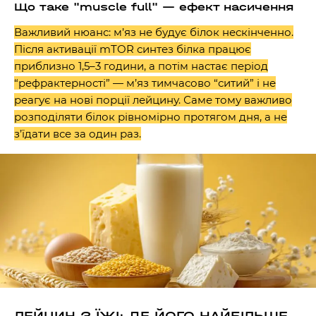
Що таке "muscle full" — ефект насичення
Важливий нюанс: м’яз не будує білок нескінченно.
Після активації mTOR синтез білка працює
приблизно 1,5–3 години, а потім настає період
“рефрактерності” — м’яз тимчасово “ситий” і не
реагує на нові порції лейцину. Саме тому важливо
розподіляти білок рівномірно протягом дня, а не
з’їдати все за один раз.