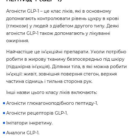
Агоністи GLP-1 – це клас ліків, які в основному
допомагають контролювати рівень цукру в крові
(глюкози) у людей з діабетом другого типу. Деякі
агоністи GLP-1 також допомагають у лікуванні
ожиріння.
Найчастіше це ін’єкційні препарати. Уколи потрібно
робити в жирову тканину безпосередньо під шкіру
(підшкірна ін’єкція). Ділянки тіла, в які можна робити
ін’єкції: живіт, зовнішня поверхня стегон, верхня
частина сідниць і тильна сторона рук.
Інші назви цього класу ліків включають:
Агоністи глюкагоноподібного пептиду-1.
Агоністи рецепторів GLP-1.
Імітатори інкретину.
Аналоги GLP-1.