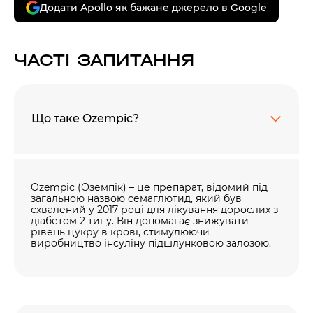
Додати Apollo як бажане джерело в Google
00
59
хв
сек
ЧАСТІ ЗАПИТАННЯ
Наше право на життя, свободу та
творчість вибороли ті, хто свої життя —
віддав.
Ми пам’ятаємо.
Що таке Ozempic?
Ozempic (Оземпік) – це препарат, відомий під
загальною назвою семаглютид, який був
схвалений у 2017 році для лікування дорослих з
діабетом 2 типу. Він допомагає знижувати
рівень цукру в крові, стимулюючи
виробництво інсуліну підшлунковою залозою.