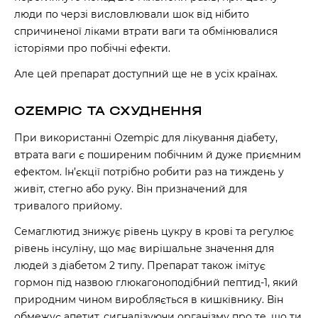
люди по черзі висловлювали шок від нібито
спричиненої ліками втрати ваги та обмінювалися
історіями про побічні ефекти.
Але цей препарат доступний ще не в усіх країнах.
OZEMPIC ТА СХУДНЕННЯ
При використанні Ozempic для лікування діабету,
втрата ваги є поширеним побічним й дуже приємним
ефектом. Ін’єкції потрібно робити раз на тиждень у
живіт, стегно або руку. Він призначений для
тривалого прийому.
Семаглютид знижує рівень цукру в крові та регулює
рівень інсуліну, що має вирішальне значення для
людей з діабетом 2 типу. Препарат також імітує
гормон під назвою глюкагоноподібний пептид-1, який
природним чином виробляється в кишківнику. Він
обмежує апетит, сигналізуючи організму про те, що ти