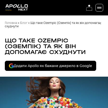
Головна
»
Блог
»
Що таке Ozempic (Оземпік) та як він допомагає
схуднути
ЩО ТАКЕ OZEMPIC
(ОЗЕМПІК) ТА ЯК ВІН
ДОПОМАГАЄ СХУДНУТИ
Додати Apollo як бажане джерело в Google