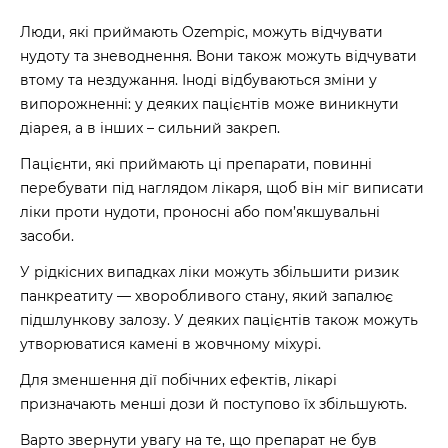
Люди, які приймають Ozempic, можуть відчувати
нудоту та зневоднення. Вони також можуть відчувати
втому та нездужання. Іноді відбуваються зміни у
випорожненні: у деяких пацієнтів може виникнути
діарея, а в інших – сильний закреп.
Пацієнти, які приймають ці препарати, повинні
перебувати під наглядом лікаря, щоб він міг виписати
ліки проти нудоти, проносні або пом’якшувальні
засоби.
У рідкісних випадках ліки можуть збільшити ризик
панкреатиту — хворобливого стану, який запалює
підшлункову залозу. У деяких пацієнтів також можуть
утворюватися камені в жовчному міхурі.
Для зменшення дії побічних ефектів, лікарі
призначають менші дози й поступово їх збільшують.
Варто звернути увагу на те, що препарат не був