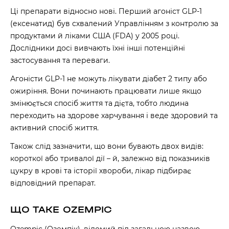
Ці препарати відносно нові. Перший агоніст GLP-1
(ексенатид) був схвалений Управлінням з контролю за
продуктами й ліками США (FDA) у 2005 році.
Дослідники досі вивчають їхні інші потенційні
застосування та переваги.
Агоністи GLP-1 не можуть лікувати діабет 2 типу або
ожиріння. Вони починають працювати лише якщо
змінюється спосіб життя та дієта, тобто людина
переходить на здорове харчування і веде здоровий та
активний спосіб життя.
Також слід зазначити, що вони бувають двох видів:
короткої або тривалої дії – й, залежно від показників
цукру в крові та історії хвороби, лікар підбирає
відповідний препарат.
ЩО ТАКЕ OZEMPIC