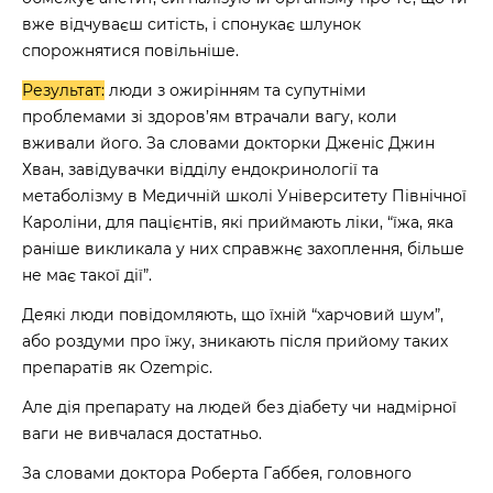
вже відчуваєш ситість, і спонукає шлунок
спорожнятися повільніше.
Результат:
люди з ожирінням та супутніми
проблемами зі здоров’ям втрачали вагу, коли
вживали його. За словами докторки Дженіс Джин
Хван, завідувачки відділу ендокринології та
метаболізму в Медичній школі Університету Північної
Кароліни, для пацієнтів, які приймають ліки, “їжа, яка
раніше викликала у них справжнє захоплення, більше
не має такої дії”.
Деякі люди повідомляють, що їхній “харчовий шум”,
або роздуми про їжу, зникають після прийому таких
препаратів як Ozempic.
Але дія препарату на людей без діабету чи надмірної
ваги не вивчалася достатньо.
За словами доктора Роберта Габбея, головного