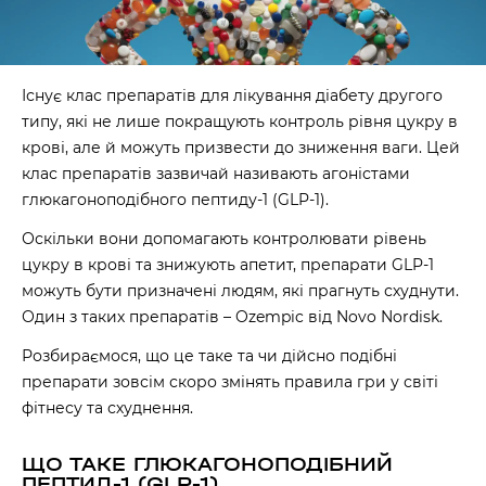
Існує клас препаратів для лікування діабету другого
типу, які не лише покращують контроль рівня цукру в
крові, але й можуть призвести до зниження ваги. Цей
клас препаратів зазвичай називають агоністами
глюкагоноподібного пептиду-1 (GLP-1).
Оскільки вони допомагають контролювати рівень
цукру в крові та знижують апетит, препарати GLP-1
можуть бути призначені людям, які прагнуть схуднути.
Один з таких препаратів – Ozempic від Novo Nordisk.
Розбираємося, що це таке та чи дійсно подібні
препарати зовсім скоро змінять правила гри у світі
фітнесу та схуднення.
ЩО ТАКЕ ГЛЮКАГОНОПОДІБНИЙ
ПЕПТИД-1 (GLP-1)