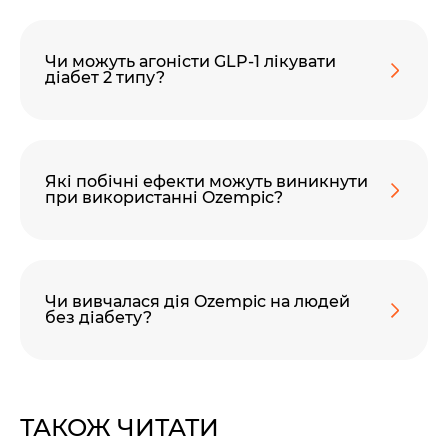
Чи можуть агоністи GLP-1 лікувати
діабет 2 типу?
Які побічні ефекти можуть виникнути
при використанні Ozempic?
Чи вивчалася дія Ozempic на людей
без діабету?
ТАКОЖ ЧИТАТИ