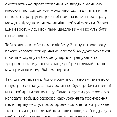
систематично протестований на людях з меншою
масою тіла. Тож цілком можливо, що пацієнти, які не
належать до групи, для якої призначений препарат,
можуть відчувати інтенсивніші побічні ефекти. Зараз
ще незрозуміло, наскільки шкідливими можуть бути
ці наслідки.
Тобто, якщо в тебе немає діабету 2 типу й твою вагу
важко назвати “ожирінням”, але тобі ну дуже хочеться
швидше схуднути без регулярних тренувань та
здорового харчування, краще добре подумай, перш
ніж приймати подібні препарати.
Так, ці препарати дійсно можуть суттєво змінити всю
індустрію фітнесу, адже достатньо буде робити інʼєкції
й не набирати зайву вагу. Саме тому ми дуже хочемо
нагадати тобі, що здорове харчування та тренування –
це, в першу чергу, про здорове, сильне та витривале
тіло. І поки що не винайшли таких ліків, які б відразу ж