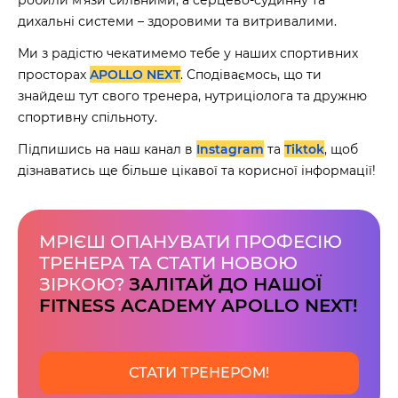
робили мʼязи сильними, а серцево-судинну та
дихальні системи – здоровими та витривалими.
Ми з радістю чекатимемо тебе у наших спортивних
просторах
APOLLO NEXT
. Сподіваємось, що ти
знайдеш тут свого тренера, нутриціолога та дружню
спортивну спільноту.
Підпишись на наш канал в
Instagram
та
Tiktok
, щоб
дізнаватись ще більше цікавої та корисної інформації!
МРІЄШ ОПАНУВАТИ ПРОФЕСІЮ
ТРЕНЕРА ТА СТАТИ НОВОЮ
ЗІРКОЮ?
ЗАЛІТАЙ ДО НАШОЇ
FITNESS ACADEMY APOLLO NEXT!
СТАТИ ТРЕНЕРОМ!