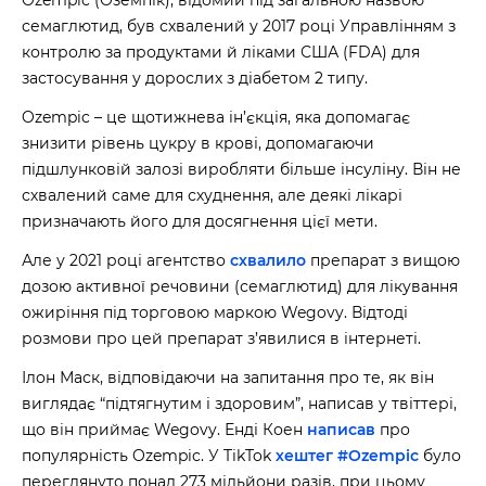
Ozempic (Оземпік), відомий під загальною назвою
семаглютид, був схвалений у 2017 році Управлінням з
контролю за продуктами й ліками США (FDA) для
застосування у дорослих з діабетом 2 типу.
Ozempic – це щотижнева ін’єкція, яка допомагає
знизити рівень цукру в крові, допомагаючи
підшлунковій залозі виробляти більше інсуліну. Він не
схвалений саме для схуднення, але деякі лікарі
призначають його для досягнення цієї мети.
Але у 2021 році агентство
схвалило
препарат з вищою
дозою активної речовини (семаглютид) для лікування
ожиріння під торговою маркою Wegovy. Відтоді
розмови про цей препарат з’явилися в інтернеті.
Ілон Маск, відповідаючи на запитання про те, як він
виглядає “підтягнутим і здоровим”,
написав у твіттері
,
що він приймає Wegovy. Енді Коен
написав
про
популярність Ozempic. У TikTok
хештег #Ozempic
було
переглянуто понад 273 мільйони разів, при цьому