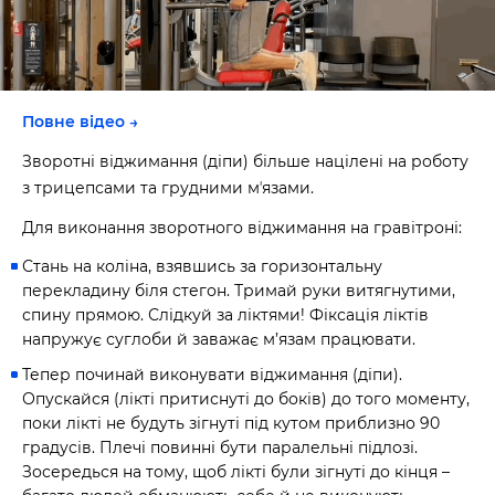
Повне відео →
Зворотні віджимання (діпи) більше націлені на роботу
з трицепсами та грудними мʼязами.
Для виконання зворотного віджимання на гравітроні:
Стань на коліна, взявшись за горизонтальну
перекладину біля стегон. Тримай руки витягнутими,
спину прямою. Слідкуй за ліктями! Фіксація ліктів
напружує суглоби й заважає м’язам працювати.
Тепер починай виконувати віджимання (діпи).
Опускайся (лікті притиснуті до боків) до того моменту,
поки лікті не будуть зігнуті під кутом приблизно 90
градусів. Плечі повинні бути паралельні підлозі.
Зосередься на тому, щоб лікті були зігнуті до кінця –