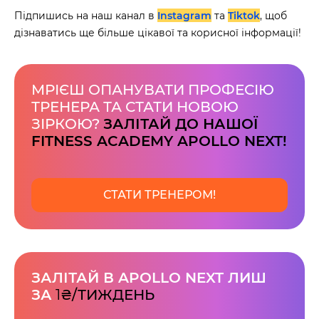
Підпишись на наш канал в
Instagram
та
Tiktok
, щоб
дізнаватись ще більше цікавої та корисної інформації!
МРІЄШ ОПАНУВАТИ ПРОФЕСІЮ
ТРЕНЕРА ТА СТАТИ НОВОЮ
ЗІРКОЮ?
ЗАЛІТАЙ ДО НАШОЇ
FITNESS ACADEMY APOLLO NEXT!
СТАТИ ТРЕНЕРОМ!
ЗАЛІТАЙ В APOLLO NEXT ЛИШ
ЗА
1
₴/ТИЖДЕНЬ