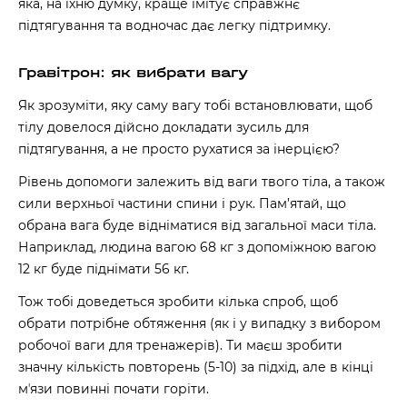
яка, на їхню думку, краще імітує справжнє
підтягування та водночас дає легку підтримку.
Гравітрон: як вибрати вагу
Як зрозуміти, яку саму вагу тобі встановлювати, щоб
тілу довелося дійсно докладати зусиль для
підтягування, а не просто рухатися за інерцією?
Рівень допомоги залежить від ваги твого тіла, а також
сили верхньої частини спини і рук. Пам’ятай, що
обрана вага буде відніматися від загальної маси тіла.
Наприклад, людина вагою 68 кг з допоміжною вагою
12 кг буде піднімати 56 кг.
Тож тобі доведеться зробити кілька спроб, щоб
обрати потрібне обтяження (як і у випадку з вибором
робочої ваги для тренажерів). Ти маєш зробити
значну кількість повторень (5-10) за підхід, але в кінці
мʼязи повинні почати горіти.