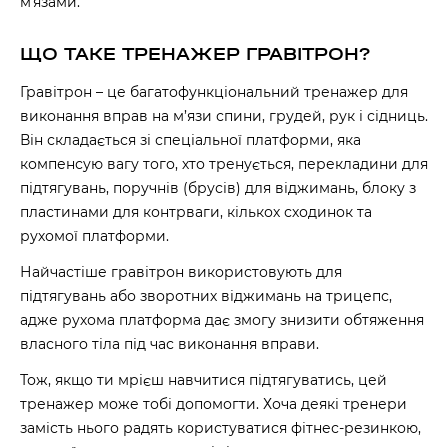
мʼязами.
ЩО ТАКЕ ТРЕНАЖЕР ГРАВІТРОН?
Гравітрон – це багатофункціональний тренажер для
виконання вправ на м’язи спини, грудей, рук і сідниць.
Він складається зі спеціальної платформи, яка
компенсую вагу того, хто тренується, перекладини для
підтягувань, поручнів (брусів) для віджимань, блоку з
пластинами для контрваги, кількох сходинок та
рухомої платформи.
Найчастіше гравітрон використовують для
підтягувань або зворотних віджимань на трицепс,
адже рухома платформа дає змогу знизити обтяження
власного тіла під час виконання вправи.
Тож, якщо ти мрієш навчитися підтягуватись, цей
тренажер може тобі допомогти. Хоча деякі тренери
замість нього радять користуватися фітнес-резинкою,