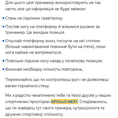
Для цього цей тренажер використовують не так
часто, але ця інформація не буде зайвою:
Стань на підніжки гравітрону.
Постав ногу на платформу й візьмися руками за
тренажер. Це вихідна позиція.
Опускай платформу вниз, тиснучи на неї стопою
(більше навантаження повинне бути на пʼяти), поки
нога майже не випрямиться.
Повільно підніми ногу назад у початкову позицію.
Виконай необхідну кількість повторень.
Переконайся, що ти контролюєш рух і не дозволяєш
вагам торкатися стеку.
Ми з радістю чекатимемо тебе та твоїх друзів у наших
спортивних просторах
APOLLO NEXT
. Сподіваємось,
що ти знайдеш тут свого тренера, нутриціолога та
дружню спортивну спільноту.