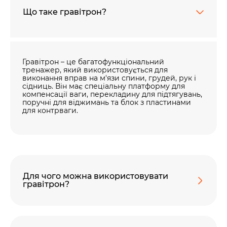
Що таке гравітрон?
60 секунд пам’яті
О 9:00 ми зупиняємось
Гравітрон – це багатофункціональний
00
59
тренажер, який використовується для
хв
сек
виконання вправ на м'язи спини, грудей, рук і
сідниць. Він має спеціальну платформу для
компенсації ваги, перекладину для підтягувань,
Наше право на життя, свободу та
поручні для віджимань та блок з пластинами
творчість вибороли ті, хто свої життя —
для контрваги.
віддав.
Ми пам’ятаємо.
Для чого можна використовувати
гравітрон?