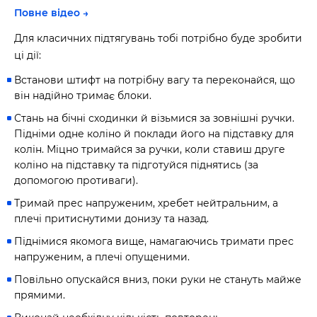
Повне відео →
Для класичних підтягувань тобі потрібно буде зробити
ці дії:
Встанови штифт на потрібну вагу та переконайся, що
він надійно тримає блоки.
Стань на бічні сходинки й візьмися за зовнішні ручки.
Підніми одне коліно й поклади його на підставку для
колін. Міцно тримайся за ручки, коли ставиш друге
коліно на підставку та підготуйся піднятись (за
допомогою противаги).
Тримай прес напруженим, хребет нейтральним, а
плечі притиснутими донизу та назад.
Піднімися якомога вище, намагаючись тримати прес
напруженим, а плечі опущеними.
Повільно опускайся вниз, поки руки не стануть майже
прямими.