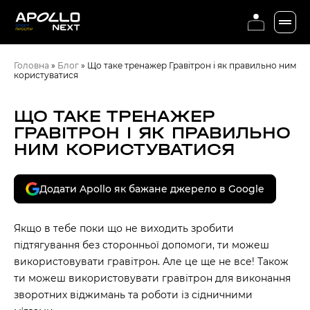
Головна
»
Блог
»
Що таке тренажер Гравітрон і як правильно ним
користуватися
ЩО ТАКЕ ТРЕНАЖЕР
ГРАВІТРОН І ЯК ПРАВИЛЬНО
НИМ КОРИСТУВАТИСЯ
Додати Apollo як бажане джерело в Google
Якщо в тебе поки що не виходить зробити
підтягування без сторонньої допомоги, ти можеш
використовувати гравітрон. Але це ще не все! Також
ти можеш використовувати гравітрон для виконання
зворотних віджимань та роботи із сідничними