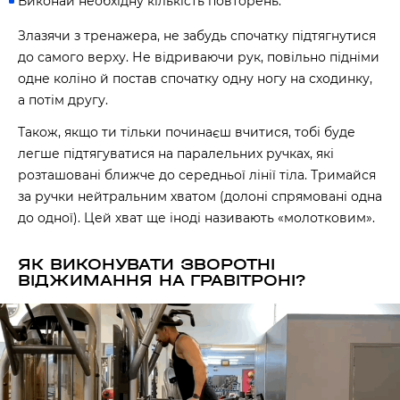
Виконай необхідну кількість повторень.
Злазячи з тренажера, не забудь спочатку підтягнутися
до самого верху. Не відриваючи рук, повільно підніми
одне коліно й постав спочатку одну ногу на сходинку,
а потім другу.
Також, якщо ти тільки починаєш вчитися, тобі буде
легше підтягуватися на паралельних ручках, які
розташовані ближче до середньої лінії тіла. Тримайся
за ручки нейтральним хватом (долоні спрямовані одна
до одної). Цей хват ще іноді називають «молотковим».
ЯК ВИКОНУВАТИ ЗВОРОТНІ
ВІДЖИМАННЯ НА ГРАВІТРОНІ?